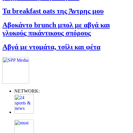
Τα breakfast oats της Άντρης μου
Αβοκάντο brunch μπολ με αβγά και
γλυκούς πικάντικους σπόρους
Αβγά με ντομάτα, τσίλι και φέτα
NETWORK: