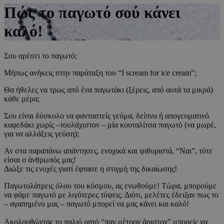
Πώς το παγωτό σού κάνει
καλό!
Σου αρέσει το παγωτό;
Μήπως ανήκεις στην παράταξη του “I scream for ice cream”;
Θα ήθελες να τρως από ένα παγωτάκι (ξέρεις, από αυτά τα μικρά)
κάθε μέρα;
Σου είναι δύσκολο να φανταστείς γεύμα, δείπνο ή απογευματινό
καφεδάκι χωρίς –τουλάχιστον – μία κουταλίτσα παγωτό (να μωρέ,
για να αλλάξεις γεύση);
Αν στα παραπάνω απάντησες, ενοχικά και ψιθυριστά, “Ναι”, τότε
είσαι ο άνθρωπός μας!
Διώξε τις ενοχές γιατί έφτασε η στιγμή της δικαίωσης!
Παγωτολάτρεις όλου του κόσμου, ας ενωθούμε! Τώρα, μπορούμε
να φάμε παγωτό με λιγότερες τύψεις. Διότι, μελέτες έδειξαν πως το
– αγαπημένο μας – παγωτό μπορεί να μας κάνει και καλό!
Ακολουθώντας το παλιό ρητό “παν μέτρον άριστον” μπορείς να