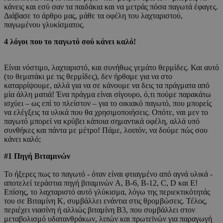
κάνεις και εσύ σαν τα παιδάκια και να μετράς πόσα παγωτά έφαγες.
Διάβασε το άρθρο μας, μάθε τα οφέλη του λαχταριστού,
παγωμένου γλυκίσματος.
4 λόγοι που το παγωτό σού κάνει καλό!
Είναι νόστιμο, λαχταριστό, και συνήθως γεμάτο θερμίδες. Και αυτό
(το θεματάκι με τις θερμίδες), δεν ήρθαμε για να στο
καταρρίψουμε, αλλά για να σε κάνουμε να δεις τα πράγματα από
μία άλλη ματιά! Ένα πράγμα είναι σίγουρο, ό,τι πούμε παρακάτω
ισχύει – ως επί το πλείστον – για το οικιακό παγωτό, που μπορείς
να ελέγξεις τα υλικά που θα χρησιμοποιήσεις. Οπότε, ναι μεν το
παγωτό μπορεί να κρύβει κάποια σημαντικά οφέλη, αλλά υπό
συνθήκες και πάντα με μέτρο! Πάμε, λοιπόν, να δούμε πώς σου
κάνει καλό;
#1 Πηγή Βιταμινών
Το ήξερες πως το παγωτό - όταν είναι φτιαγμένο από αγνά υλικά -
αποτελεί τεράστια πηγή βιταμινών A, B-6, B-12, C, D και E!
Επίσης, το λαχταριστό αυτό γλύκισμα, λόγω της περιεκτικότητάς
του σε Βιταμίνη Κ, συμβάλλει ενάντια στις θρομβώσεις. Τέλος,
περιέχει νιασίνη ή αλλιώς βιταμίνη Β3, που συμβάλλει στον
μεταβολισμό υδατανθράκων, λιπών και πρωτεϊνών για παραγωγή