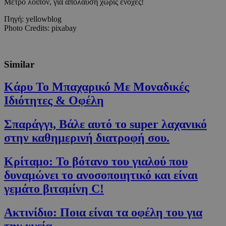
Μέτρο λοιπόν, για απόλαυση χωρίς ενοχές!
Απολύτως απαραίτητα
Απόδοσης
Στόχευσης
Λειτουργικότητας
Πηγή: yellowblog
Photo Credits: pixabay
Τα απολύτως απαραίτητα cookies επιτρέπουν
βασικές λειτουργίες του ιστότοπου, όπως τη
σύνδεση χρήστη και τη διαχείριση λογαριασμού.
Ο ιστότοπος δεν μπορεί να χρησιμοποιηθεί σωστά
Similar
χωρίς τα απολύτως απαραίτητα cookies.
Προμηθευτής
/
Κάρυ Το Μπαχαρικό Με Μοναδικές
Ονοματεπώνυμο
Λήξη
Πεδίο
Ιδιότητες & Οφέλη
G_ENABLED_IDPS
συνεδρία
Google LLC
.cyprusen.wiz-
guide.com
Σπαράγγι, Βάλε αυτό το super λαχανικό
στην καθημερινή διατροφή σου.
PHPSESSID
συνεδρία
PHP.net
cyprus.wiz-
guide.com
Κρίταμο: Το βότανο του γιαλού που
δυναμώνει το ανοσοποιητικό και είναι
γεμάτο βιταμίνη C!
Ακτινίδιο: Ποια είναι τα οφέλη του για