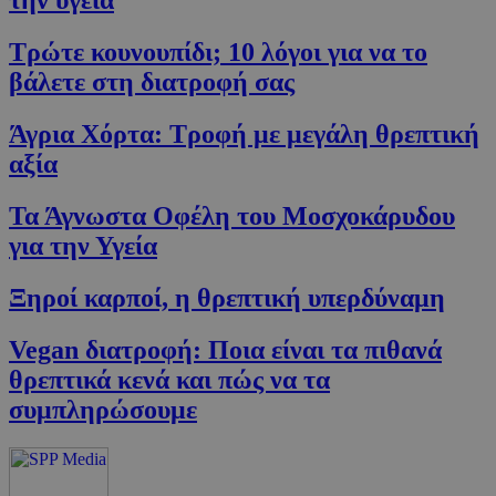
την υγεία
Τρώτε κουνουπίδι; 10 λόγοι για να το
βάλετε στη διατροφή σας
Google Privacy Policy
Άγρια Χόρτα: Τροφή με μεγάλη θρεπτική
αξία
Τα Άγνωστα Οφέλη του Μοσχοκάρυδου
για την Υγεία
Ξηροί καρποί, η θρεπτική υπερδύναμη
Vegan διατροφή: Ποια είναι τα πιθανά
G_ENABLED_IDPS
συνεδρία
Google LLC
.cyprus.wiz-
θρεπτικά κενά και πώς να τα
guide.com
συμπληρώσουμε
takeOverCookie
cyprus.wiz-
1 μέρα
guide.com