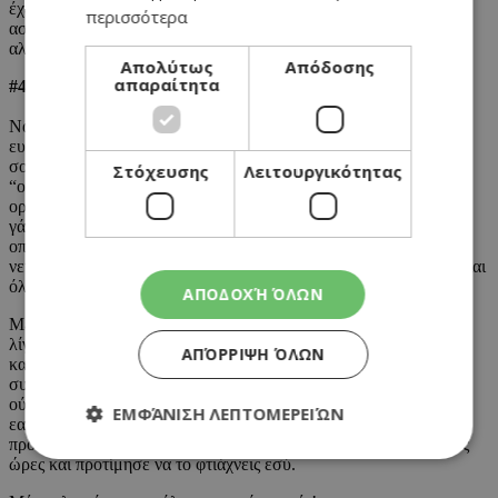
έχεις τις μαύρες σου θέλεις να φας (ένα λίτρο) παγωτό: γιατί το
περισσότερα
ασβέστιο συμβάλλει στη μείωση των συμπτωμάτων του PMS
αλλά και στην αλλαγή διάθεσης! Ποιος να το φανταζόταν!
Απολύτως
Απόδοσης
απαραίτητα
#4 Πηγή Eυτυχίας
Ναι, ναι, τελικά υπάρχουν απτές αποδείξεις γιατί αισθάνεσαι μία
ευφορία όταν καταναλώνεις, αργά και απολαυστικά το παγωτάκι
σου! Το παγωτό βοηθά τον εγκέφαλο να παράγει σεροτονίνη, την
Στόχευσης
Λειτουργικότητας
“ορμόνη της ευτυχίας”, η οποία ρίχνει τα επίπεδα του στρες στον
οργανισμό. Όπως είπαμε και στο #3 το παγωτό φτιάχνεται από
γάλα που πέρα από το ασβέστιο περιέχει και L-Τρυπτοφάνη, η
οποία είναι ένα φυσικό ηρεμιστικό και βοηθά να χαλαρώσει το
νευρικό σύστημα, ενώ παράλληλα καταπολεμά και την αϋπνία. Και
όλα αυτά από το θεσπέσιο παγωτό! Πώς να μην το αγαπάς μετά;
ΑΠΟΔΟΧΉ ΌΛΩΝ
Μετά από τα παραπάνω οφέλη, θέλουμε να σε προσγειώσουμε
λίγο απότομα, θυμίζοντάς σου, πως δεν κάνουν όλα τα παγωτά
ΑΠΌΡΡΙΨΗ ΌΛΩΝ
καλό για τον οργανισμό σου (δυστυχώς, παρφέ, καϊμάκι και
συναφείς λιπαρές γεύσεις, παραμένουν στη μαύρη λίστα) αλλά
ούτε η υπερβολή βοήθησε ποτέ κανέναν! Βάλε ένα όριο στον
ΕΜΦΆΝΙΣΗ ΛΕΠΤΟΜΕΡΕΙΏΝ
εαυτό σου (ιδανικά μην ξεπερνάς τις 3 φορές την εβδομάδα),
προσπάθησε να το καταναλώνεις απογευματινές και όχι βραδινές
ώρες και προτίμησε να το φτιάχνεις εσύ.