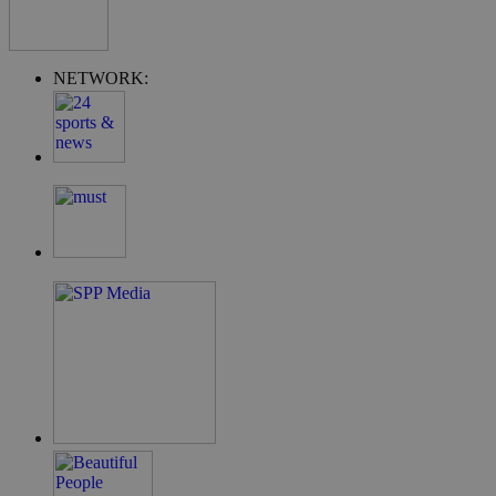
NETWORK:
ShowNewVisitorPopup
cyprus.wiz-
10 χρόνια
guide.com
LangCookie
cyprusen.wiz-
1 εβδομάδα 3
guide.com
μέρες