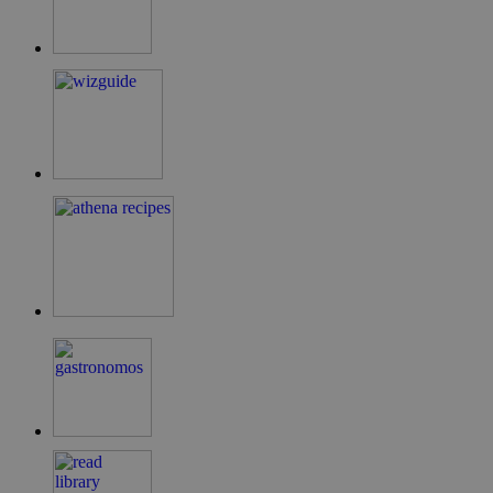
PHPSESSID
συνεδρία
PHP.net
cyprusen.wiz-
guide.com