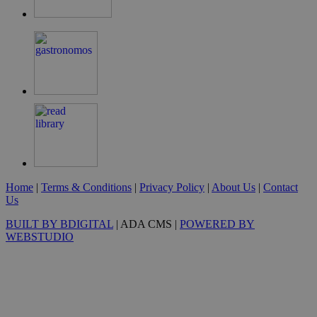
G_ENABLED_IDPS
συνεδρία
Google LLC
.cyprus.wiz-
guide.com
takeOverCookie
cyprus.wiz-
1 μέρα
guide.com
Home
|
Terms & Conditions
|
Privacy Policy
|
About Us
|
Contact
Us
ShowNewVisitorPopup
cyprus.wiz-
10 χρόνια
BUILT BY BDIGITAL
| ADA CMS |
POWERED BY
guide.com
WEBSTUDIO