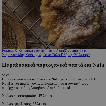
Εύκολα & Εποχιακά
συνταγή
πιάτα
Λισαβόνα
παστάκια
Χαραλαμπίδης Κρίστης
Φρέσκο Γάλα Πλήρες
3% λιπαρά
Παραδοσιακά πορτογαλικά παστάκια Nata
Save
Παραδοσιακά πορτογαλικά κέικ Νata, γνωστά και ως Pastel de
Nata! Είναι μικρά, νόστιμα γλυκάκια που η συνταγή τους
προέρχεται από τη Λισαβόνα. Απολαύστε τα!
Χρόνος προετοιμασίας, 15 λεπτά
Χρόνος ψησίματος, 35 λεπτά