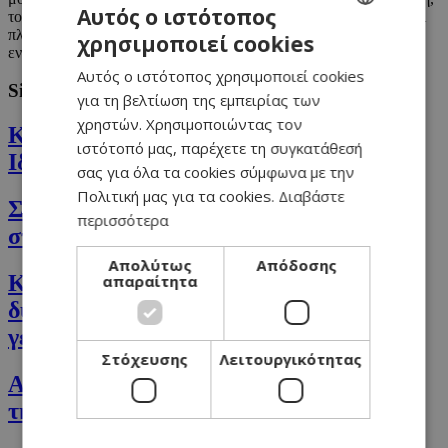
Αυτός ο ιστότοπος
το κριθάρι, το αναποφλοίωτο ρύζι, το κινόα και το πλιγούρι. Είναι
πλούσια σε φυτικές ίνες και μέταλλα και θα πρέπει να
χρησιμοποιεί cookies
GREEK
ενσωματώνονται σε κάθε ισορροπημένη διατροφή.
Αυτός ο ιστότοπος χρησιμοποιεί cookies
ENGLISH
Similar
για τη βελτίωση της εμπειρίας των
χρηστών. Χρησιμοποιώντας τον
Κάρυ Το Μπαχαρικό Με Μοναδικές
ιστότοπό μας, παρέχετε τη συγκατάθεσή
Ιδιότητες & Οφέλη
σας για όλα τα cookies σύμφωνα με την
Πολιτική μας για τα cookies.
Διαβάστε
Σπαράγγι, Βάλε αυτό το super λαχανικό
περισσότερα
στην καθημερινή διατροφή σου.
Απολύτως
Απόδοσης
Κρίταμο: Το βότανο του γιαλού που
απαραίτητα
δυναμώνει το ανοσοποιητικό και είναι
γεμάτο βιταμίνη C!
Στόχευσης
Λειτουργικότητας
Ακτινίδιο: Ποια είναι τα οφέλη του για
την υγεία