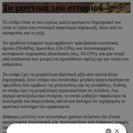
Τα μυστικά του σιταριού
Το σιτάρι είναι το πιο ευρέως καλλιεργούμενο δημητριακό και
είναι το τρίτο στη συνολική παγκόσμια παραγωγή, πίσω από το
καλαμπόκι και το ρύζι.
Τα προϊόντα σιταριού περιλαμβάνουν τρία βασικά συστατικά,
άμυλο (50-60%), πρωτεΐνες (10-13%), και πολυσακχαρίτες
κυτταρικού τοιχώματος (διαιτητικές ίνες, 10-15%), και μια σειρά
από συστατικά που μπορεί να προσδίδουν οφέλη για την υγεία του
ανθρώπου.
Το σιτάρι έχει τη μεγαλύτερη θρεπτική αξία από πολλά άλλα
δημητριακά. Στον σπόρο του συναντάμε μεγάλη περιεκτικότητα σε
πρωτεΐνες δύο ομάδων: τις γλουτενίνες και τις γλοιαδίνες. Επίσης
το σιτάρι έχει τη μεγαλύτερη περιεκτικότητα σε σελήνιο, ένα
ισχυρό αντιοξειδωτικό στοιχείο, το οποίο ρυθμίζει παράλληλα τη
λειτουργία του θυρεοειδούς αδένα και διατηρεί σε εγρήγορση το
αμυντικό σύστημα του οργανισμού.
Διάφορες μελέτες των τελευταίων χρόνων δείχνουν ότι τέτοια
ακατέργαστα δημητριακά μάς προστατεύουν από διάφορες μορφές
του διαβήτη, από καρδιακές νόσους, ακόμα και από διάφορες
×
μορφές καρκίνου. Στα ακατέργαστα δημητριακά ανήκουν η βρόμη,