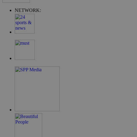
PHPSESSID
συνεδρία
PHP.net
NETWORK:
cyprus.wiz-
guide.com
Google Privacy Policy