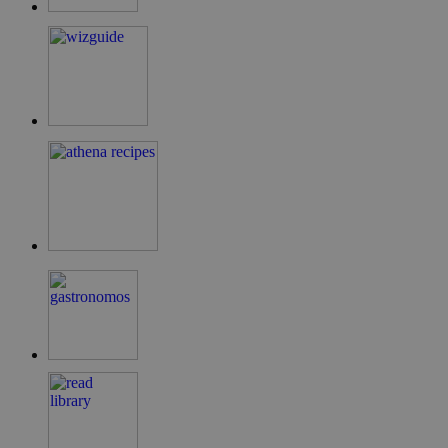
G_ENABLED_IDPS
συνεδρία
Google LLC
.cyprus.wiz-
guide.com
takeOverCookie
cyprus.wiz-
1 μέρα
guide.com
ShowNewVisitorPopup
cyprus.wiz-
10 χρόνια
guide.com