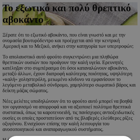
To εξωτικό και πολύ θρεπτικό
αβοκάντο
Ξέρατε ότι το εξωτικό αβοκάντο, που είναι γνωστό και με την
ονομασία βουτυρόδεντρο και προέρχεται από την κεντρική
Αμερική και το Μεξικό, ανήκει στην κατηγορία των υπερτροφών;
Το απολαυστικό αυτό φρούτο συγκεντρώνει μια πληθώρα
θρεπτικών ουσιών που προάγουν την καλή υγεία. Ερευνητές
κατέληξαν στο συμπέρασμα ότι όσοι καταναλώνουν αβοκάντο,
μεταξύ άλλων, έχουν διατροφή καλύτερης ποιότητας, υψηλότερη
«καλή» χοληστερόλη, μειωμένο κίνδυνο να εμφανίσουν το
λεγόμενο μεταβολικό σύνδρομο, χαμηλότερο σωματικό βάρος και
δείκτη μάζας σώματος.
Νέες μελέτες υποδηλώνουν ότι το φρούτο αυτό μπορεί να βοηθά
τον οργανισμό να απορροφά και να αξιοποιεί πολύτιμα θρεπτικά
συστατικά, όπως τα καροτενοειδή, τις πανίσχυρες αντιοξειδωτικές
ουσίες οι οποίες προστατεύουν από τις βλαβερές ελεύθερες ρίζες
οξυγόνου. Ενισχύουν επίσης την καλή λειτουργία του
ανοσοποιητικού και αναπαραγωγικού συστήματος.
Η άλφα-καροτίνη και η βήτα-καροτίνη συμβάλλουν στην