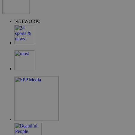
.cyprusen.wiz-
guide.com
PHPSESSID
συνεδρία
PHP.net
cyprus.wiz-
NETWORK:
guide.com
Google Privacy Policy