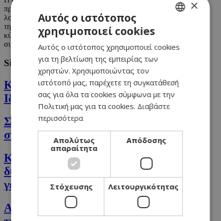
×
προστασία από τη στεφανιαία νόσο και τον καρκίνο, ενώ η
Αυτός ο ιστότοπος
λουτεΐνη συμβάλλει στην υγεία των ματιών και προστατεύει από
την εκφύλιση της ωχράς κηλίδος - μιας ασθένειας που αποτελεί
χρησιμοποιεί cookies
GREEK
κύρια αιτία τυφλώσεως των ηλικιωμένων. Η λυκοπένη, τέλος,
συμβάλλει στην προστασία από τον καρκίνο του προστάτη.
Αυτός ο ιστότοπος χρησιμοποιεί cookies
ENGLISH
για τη βελτίωση της εμπειρίας των
Similar
χρηστών. Χρησιμοποιώντας τον
ιστότοπό μας, παρέχετε τη συγκατάθεσή
Κάρυ Το Μπαχαρικό Με Μοναδικές
σας για όλα τα cookies σύμφωνα με την
Ιδιότητες & Οφέλη
Πολιτική μας για τα cookies.
Διαβάστε
περισσότερα
Σπαράγγι, Βάλε αυτό το super λαχανικό
στην καθημερινή διατροφή σου.
Απολύτως
Απόδοσης
απαραίτητα
Κρίταμο: Το βότανο του γιαλού που
δυναμώνει το ανοσοποιητικό και είναι
γεμάτο βιταμίνη C!
Στόχευσης
Λειτουργικότητας
Ακτινίδιο: Ποια είναι τα οφέλη του για