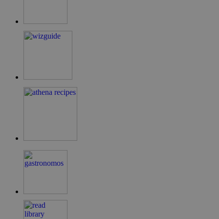
G_ENABLED_IDPS
συνεδρία
Google LLC
.cyprus.wiz-
guide.com
takeOverCookie
cyprus.wiz-
1 μέρα
guide.com
ShowNewVisitorPopup
cyprus.wiz-
10 χρόνια
guide.com