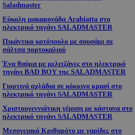
Saladmaster
Εύκολη μακαρονάδα Arabiatta στο
ηλεκτρικό τηγάνι SALADMASTER
Πικάντικο κοτόπουλο με σουσάμι σε
σάλτσα πορτοκαλιού
Google Privacy Policy
Ένα θαύμα με μελιτζάνες στο ηλεκτρικό
τηγάνι BAD BOY της SALADMASTER
Γιορτινά αχλάδια σε κόκκινο κρασί στο
ηλεκτρικό τηγάνι SALADMASTER
Χριστουγεννιάτικη γέμιση με κάστανα στο
ηλεκτρικό τηγάνι SALADMASTER
G_ENABLED_IDPS
συνεδρία
Google LLC
.cyprus.wiz-
guide.com
Μεσογειακό Κριθαρότο με γαρίδες στο