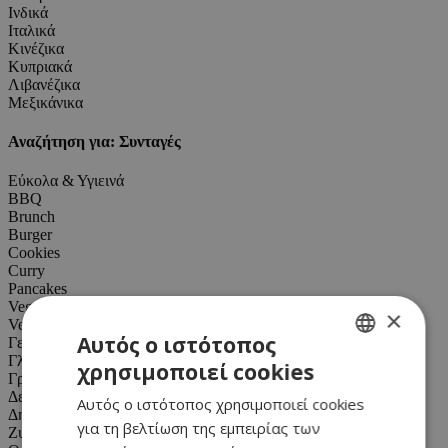
Ινδικά
Ιταλικά
Κινέζικα
Κυπριακά
Λιβανέζικα
Μεξικάνικα
Αναζήτηση για: Συνταγές
Εύκολα & Υγιεινά
BBQ
Brunch
Burger
Cookies
Curry
Pancakes
Vegan
×
Vegetarian
Αυτός ο ιστότοπος
Γεύμα
Γλυκό
χρησιμοποιεί cookies
GREEK
Γρήγορο
Δείπνο
Αυτός ο ιστότοπος χρησιμοποιεί cookies
ENGLISH
Δημητριακά
για τη βελτίωση της εμπειρίας των
Ζυμαρικά