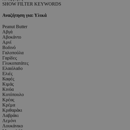
SHOW FILTER KEYWORDS
Αναζήτηση για: Υλικά
Peanut Butter
Αβγά
Αβοκάντο
Αρνί
Βοδινό
Γαλοπούλα
Γαρίδες
Γλυκοπατάτες
Ελαιόλαδο
Ελιές
Καφές
Κιμάς
Κινόα
Κοτόπουλο
Κρέας
Κρέμα
Κριθαράκι
Λαβράκι
Λεμόνι
Λουκάνικο