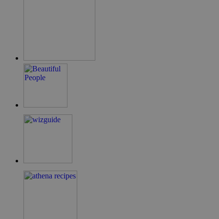
LangCookie
cyprusen.wiz-
1 εβδομάδα 3
guide.com
μέρες
PHPSESSID
συνεδρία
PHP.net
cyprusen.wiz-
guide.com