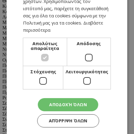
χρηστών. Χρησιμοποιώντας τον
Θαλασσινά
Κέικ
ιστότοπό μας, παρέχετε τη συγκατάθεσή
Κοκτέιλ
σας για όλα τα cookies σύμφωνα με την
Λαχανικά
Πολιτική μας για τα cookies.
Διαβάστε
Μακαρόνια
Μεζέδες
περισσότερα
Μους
Μπάρες
Απολύτως
Απόδοσης
Μπισκότα
απαραίτητα
Νηστίσιμα
Ντίπ
Ορεκτικά
Παγωτό
Πάσχα
Στόχευσης
Λειτουργικότητας
Πίτες
Πίτσα
Ποτά
Πρόγευμα/Πρωινό
Ροφήματα
Σαλάτα
ΑΠΟΔΟΧΉ ΌΛΩΝ
Σάλτσα
Σάντουιτς
Σνακ
ΑΠΌΡΡΙΨΗ ΌΛΩΝ
Σούπα
Στην γάστρα