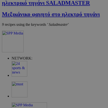
ηλεκτρικό τηγάνι SALADMASTER
takeOverCookie
cyprus.wiz-
1 μέρα
guide.com
Μεξικάνικο φαγητό στο ηλεκτρό τηγάνι
9
recipes using the keywords
' Saladmaster'
ShowNewVisitorPopup
cyprus.wiz-
10 χρόνια
NETWORK:
guide.com