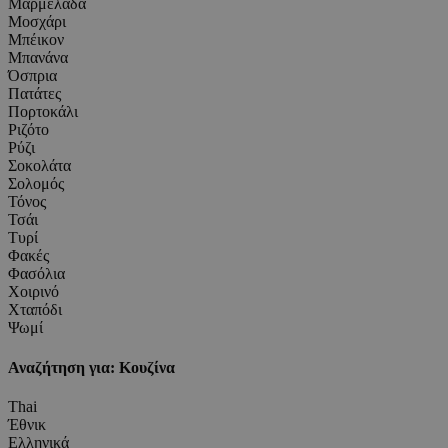
Μαρμελάδα
Μοσχάρι
Μπέικον
Μπανάνα
Όσπρια
Πατάτες
Πορτοκάλι
Ριζότο
Ρύζι
Σοκολάτα
Σολομός
Τόνος
Τσάι
Τυρί
Φακές
Φασόλια
Χοιρινό
Χταπόδι
Ψωμί
Αναζήτηση για: Κουζίνα
Thai
Έθνικ
Ελληνικά