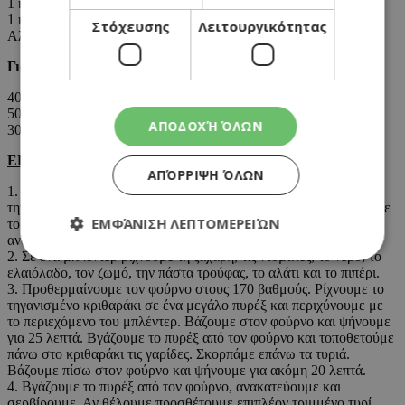
1 κουταλάκι ζωμό λαχανικών
1 κουταλάκι πάστα τρούφας ή 1 κουταλάκι λάδι τρούφας
Στόχευσης
Λειτουργικότητας
Αλάτι-πιπέρι
Για το τελείωμα:
40 γρ. φέτα κομμένη σε κομματάκια
50 γρ. χαλούμι κομμένο σε κύβους
ΑΠΟΔΟΧΉ ΌΛΩΝ
300 γρ. γαρίδες, μέτριες καθαρισμένες με την ουρά άθικτη
ΕΚΤEΛΕΣΗ:
ΑΠΌΡΡΙΨΗ ΌΛΩΝ
1. Σε μια μικρή κατσαρόλα ζεσταίνουμε το ελαιόλαδο και
τηγανίζουμε το κρεμμύδι για λίγο μέχρι να μυρίσει. Προσθέτουμε
ΕΜΦΆΝΙΣΗ ΛΕΠΤΟΜΕΡΕΙΏΝ
το κριθαράκι και ανακατεύουμε. Προσθέτουμε το λευκό κρασί,
ανακατεύουμε μέχρι το αλκοόλ να εξατμιστεί.
2. Σε ένα μπλέντερ ρίχνουμε τη ζάχαρη, τις ντομάτες, το νερό, το
ελαιόλαδο, τον ζωμό, την πάστα τρούφας, το αλάτι και το πιπέρι.
3. Προθερμαίνουμε τον φούρνο στους 170 βαθμούς. Ρίχνουμε το
Απολύτως απαραίτητα
Απόδοσης
τηγανισμένο κριθαράκι σε ένα μεγάλο πυρέξ και περιχύνουμε με
το περιεχόμενο του μπλέντερ. Βάζουμε στον φούρνο και ψήνουμε
Στόχευσης
Λειτουργικότητας
για 25 λεπτά. Βγάζουμε το πυρέξ από τον φούρνο και τοποθετούμε
πάνω στο κριθαράκι τις γαρίδες. Σκορπάμε επάνω τα τυριά.
Τα απολύτως απαραίτητα cookies επιτρέπουν
Βάζουμε πίσω στον φούρνο και ψήνουμε για ακόμη 20 λεπτά.
βασικές λειτουργίες του ιστότοπου, όπως τη
σύνδεση χρήστη και τη διαχείριση λογαριασμού.
4. Βγάζουμε το πυρέξ από τον φούρνο, ανακατεύουμε και
Ο ιστότοπος δεν μπορεί να χρησιμοποιηθεί σωστά
σερβίρουμε. Αν θέλουμε προσθέτουμε επιπλέον τριμμένο τυρί.