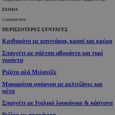
χωρίς τα απολύτως απαραίτητα cookies.
ΣΧΟΛΙΑ
Προμηθευτής
/
Ονοματεπώνυμο
Λήξη
Πεδίο
Comment here
G_ENABLED_IDPS
συνεδρία
Google LLC
.cyprusen.wiz-
ΠΕΡΙΣΣΟΤΕΡΕΣ ΣΥΝΤΑΓΕΣ
guide.com
PHPSESSID
συνεδρία
PHP.net
Κριθαρότο με μανιτάρια, κρασί και κρέμα
cyprus.wiz-
guide.com
Σπαγγέτι με σάλτσα αβοκάντο και τυρί
γκούντα
Ριζότο αλά Μιλανέζε
Μακαρόνια φούρνου με μελιτζάνες και
φέτα
Σπαγγέτι με Ιταλικό λουκάνικο & κάστανα
Google Privacy Policy
Ριζότο με σπαράγγια