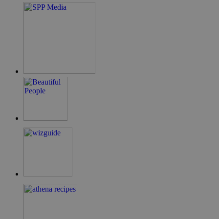
ShowNewVisitorPopup
cyprus.wiz-
10 χρόνια
guide.com
LangCookie
cyprusen.wiz-
1 εβδομάδα 3
guide.com
μέρες
PHPSESSID
συνεδρία
PHP.net
cyprusen.wiz-
guide.com