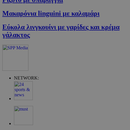
Μακαρόνια linguini με καλαμάρι
Εύκολα λινγκουίνι με γαρίδες και κρέμα
γάλακτος
G_ENABLED_IDPS
συνεδρία
Google LLC
.cyprus.wiz-
guide.com
takeOverCookie
cyprus.wiz-
1 μέρα
guide.com
NETWORK: