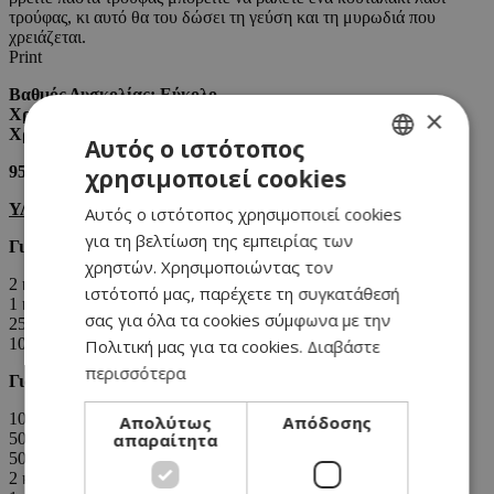
τρούφας, κι αυτό θα του δώσει τη γεύση και τη μυρωδιά που
χρειάζεται.
Print
Βαθμός Δυσκολίας: Εύκολο
×
Χρόνος Ετοιμασίας: 15΄
Χρόνος ψησίματος: 40΄
Αυτός ο ιστότοπος
95 θερμίδες ανά 100 γρ.
χρησιμοποιεί cookies
GREEK
ΥΛΙΚΑ:
Αυτός ο ιστότοπος χρησιμοποιεί cookies
ENGLISH
για τη βελτίωση της εμπειρίας των
Για 6 μερίδες:
χρηστών. Χρησιμοποιώντας τον
2 κουταλάκια ελαιόλαδο
ιστότοπό μας, παρέχετε τη συγκατάθεσή
1 κουταλιά κρεμμύδι ψιλοκομμένο
σας για όλα τα cookies σύμφωνα με την
250 γρ. κριθαράκι
100 ml λευκό κρασί
Πολιτική μας για τα cookies.
Διαβάστε
περισσότερα
Για το μείγμα ντομάτας:
10 γρ. ζάχαρη
Απολύτως
Απόδοσης
απαραίτητα
500 γρ. ντομάτες κομμένες σε κομμάτια
500ml νερό
2 κουταλάκια ελαιόλαδο