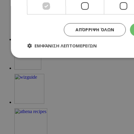
ΑΠΌΡΡΙΨΗ ΌΛΩΝ
ΕΜΦΆΝΙΣΗ ΛΕΠΤΟΜΕΡΕΙΏΝ
Απολύτως απαραίτητα
Απόδοσης
Στόχευσ
Τα απολύτως απαραίτητα cookies επιτρέπουν βασικές λειτουργί
σύνδεση χρήστη και τη διαχείριση λογαριασμού. Ο ιστότοπος δ
σωστά χωρίς τα απολύτως απαραίτητα cookies.
Προμηθευτής
/
Ονοματεπώνυμο
Λήξη
Πεδίο
G_ENABLED_IDPS
συνεδρία
Google LLC
.cyprusen.wiz-
guide.com
PHPSESSID
συνεδρία
PHP.net