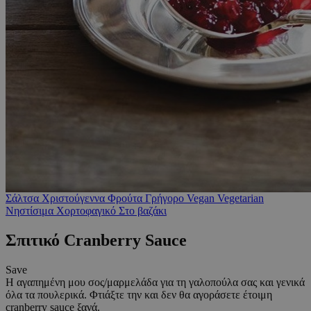
Σάλτσα
Χριστούγεννα
Φρούτα
Γρήγορο
Vegan
Vegetarian
Νηστίσιμα
Χορτοφαγικό
Στο βαζάκι
Σπιτικό Cranberry Sauce
Save
Η αγαπημένη μου σος/μαρμελάδα για τη γαλοπούλα σας και γενικά
όλα τα πουλερικά. Φτιάξτε την και δεν θα αγοράσετε έτοιμη
cranberry sauce ξανά.