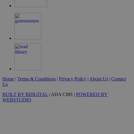
cyprus.wiz-
guide.com
Goog
Home
|
Terms & Conditions
|
Privacy Policy
|
About Us
|
Contact
Us
G_ENABLED_IDPS
συνεδρία
Google LLC
.cyprus.wiz-
guide.com
BUILT BY BDIGITAL
| ADA CMS |
POWERED BY
WEBSTUDIO
takeOverCookie
cyprus.wiz-
1 μέρα
guide.com