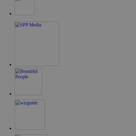
.cyprus.wiz-
guide.com
takeOverCookie
cyprus.wiz-
1 μέρα
guide.com
ShowNewVisitorPopup
cyprus.wiz-
10 χρόνια
guide.com