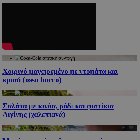
Χοιρινό μαγειρεμένο με ντομάτα και
κρασί (osso bucco)
Σαλάτα με κινόα, ρόδι και φιστίκια
Αιγίνης (χαλεπιανά)