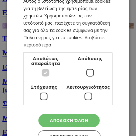
Αυτός ο ιστότοπος χρησιμοποιεί cookies
ENGLISH
για τη βελτίωση της εμπειρίας των
Εύκολο κοτόπουλο κάρυ
χρηστών. Χρησιμοποιώντας τον
ιστότοπό μας, παρέχετε τη συγκατάθεσή
σας για όλα τα cookies σύμφωνα με την
Πολιτική μας για τα cookies.
Διαβάστε
Το coleslaw αλλιώς (Indian slaw)
περισσότερα
Μαύρα φασόλια με καρύδα
Απολύτως
Απόδοσης
απαραίτητα
Ελιωτή με πορτοκάλι
Μελιτζάνες στον φούρνο με ντομάτα
Στόχευσης
Λειτουργικότητας
(ιμάμ μπαϊλντί)
Σαλάτα φιέστα (fiesta)
Μεξικάνικο φαγητό με κοτόπουλο
ΑΠΟΔΟΧΉ ΌΛΩΝ
Εύκολο μίλιε φόλιε (millefoglie)