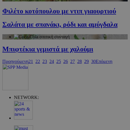
Φιλέτο κοτόπουλου με ντιπ γιαουρτιού
Σαλάτα με σπανάκι, ρόδι και αμύγδαλα
Μπιφτέκια γεμιστά με χαλούμι
Google Privacy Policy
Προηγούμενη
21
22
23
24
25
26
27
28
29
30
Επόμενη
NETWORK:
G_ENABLED_IDPS
συνεδρία
Google LLC