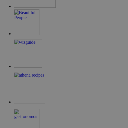
ShowNewVisitorPopup
cyprus.wiz-
10 χρόνια
guide.com
LangCookie
cyprusen.wiz-
1 εβδομάδα 3
guide.com
μέρες