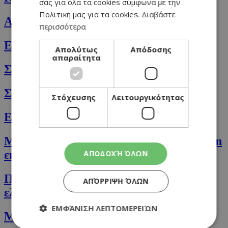
σας για όλα τα cookies σύμφωνα με την
Πολιτική μας για τα cookies.
Διαβάστε
Ατομικές τερίνες σολομού
περισσότερα
Εξωτικά σουβλάκια κοτόπουλο
Απολύτως
Απόδοσης
απαραίτητα
Σπιτική γκρανόλα
Σαλάτα με πουργούρι, ρεβίθια και φέτα
Στόχευσης
Λειτουργικότητας
Εύκολη ψαρόσουπα
Μακαρόνια μπολονέζ (κανονική και vegan
εκδοχή)
ΑΠΟΔΟΧΉ ΌΛΩΝ
Πατατοσαλάτα με σος από γιαούρτι και
ΑΠΌΡΡΙΨΗ ΌΛΩΝ
ελαιόλαδο
ΕΜΦΆΝΙΣΗ ΛΕΠΤΟΜΕΡΕΙΏΝ
Μανιταρόσουπα