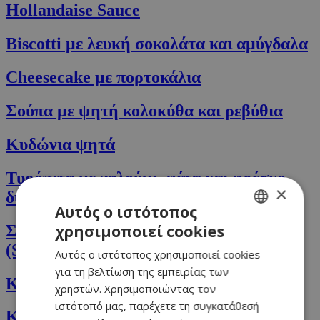
Hollandaise Sauce
Βiscotti με λευκή σοκολάτα και αμύγδαλα
Cheesecake με πορτοκάλια
Σούπα με ψητή κολοκύθα και ρεβύθια
Κυδώνια ψητά
Τυρόπιτα με χαλούμι, φέτα και φρέσκο
×
δυόσμο
Αυτός ο ιστότοπος
χρησιμοποιεί cookies
Σούπα με σπανάκι και τυρί Στίλτον
GREEK
(Stilton)
Αυτός ο ιστότοπος χρησιμοποιεί cookies
ENGLISH
για τη βελτίωση της εμπειρίας των
Κοτόπουλο στον φούρνο με πράσινο ρύζι
χρηστών. Χρησιμοποιώντας τον
ιστότοπό μας, παρέχετε τη συγκατάθεσή
Κέικ Κλημεντίνη και γιαούρτι