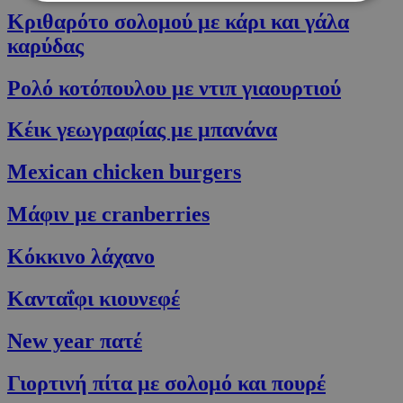
Κριθαρότο σολομού με κάρι και γάλα
Απολύτως απαραίτητα
Απόδοσης
καρύδας
Στόχευσης
Λειτουργικότητας
Ρολό κοτόπουλου με ντιπ γιαουρτιού
Τα απολύτως απαραίτητα cookies επιτρέπουν
βασικές λειτουργίες του ιστότοπου, όπως τη
Κέικ γεωγραφίας με μπανάνα
σύνδεση χρήστη και τη διαχείριση λογαριασμού.
Ο ιστότοπος δεν μπορεί να χρησιμοποιηθεί σωστά
χωρίς τα απολύτως απαραίτητα cookies.
Mexican chicken burgers
Προμηθευτής
/
Ονοματεπώνυμο
Λήξη
Πεδίο
Mάφιν με cranberries
G_ENABLED_IDPS
συνεδρία
Google LLC
.cyprusen.wiz-
guide.com
Κόκκινο λάχανο
PHPSESSID
συνεδρία
PHP.net
cyprus.wiz-
Κανταΐφι κιουνεφέ
guide.com
New year πατέ
Γιορτινή πίτα με σολομό και πουρέ