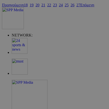
Προηγούμενη
18
19
20
21
22
23
24
25
26
27
Επόμενη
Google Privacy Policy
NETWORK:
G_ENABLED_IDPS
συνεδρία
Google LLC
.cyprus.wiz-
guide.com
takeOverCookie
cyprus.wiz-
1 μέρα
guide.com