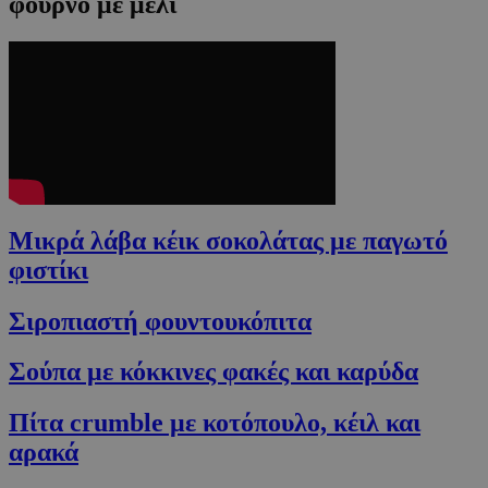
φούρνο με μέλι
Μικρά λάβα κέικ σοκολάτας με παγωτό
φιστίκι
Σιροπιαστή φουντουκόπιτα
Σούπα με κόκκινες φακές και καρύδα
Πίτα crumble με κοτόπουλο, κέιλ και
αρακά