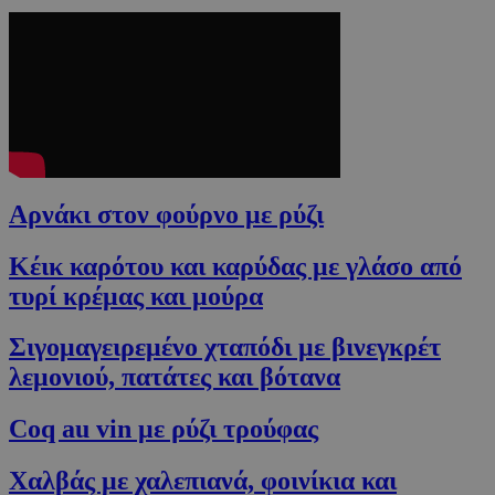
Αρνάκι στον φούρνο με ρύζι
Κέικ καρότου και καρύδας με γλάσο από
τυρί κρέμας και μούρα
Σιγομαγειρεμένο χταπόδι με βινεγκρέτ
λεμονιού, πατάτες και βότανα
Coq au vin με ρύζι τρούφας
Χαλβάς με χαλεπιανά, φοινίκια και