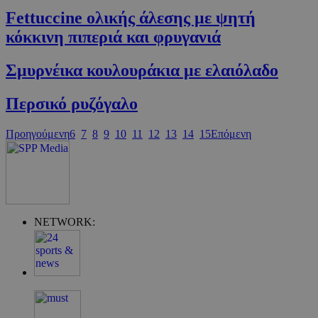
Fettuccine ολικής άλεσης με ψητή
κόκκινη πιπεριά και φρυγανιά
Σμυρνέικα κουλουράκια με ελαιόλαδο
Περσικό ρυζόγαλο
Προηγούμενη
6
7
8
9
10
11
12
13
14
15
Επόμενη
Google Privacy Policy
NETWORK:
G_ENABLED_IDPS
συνεδρία
Google LLC
.cyprus.wiz-