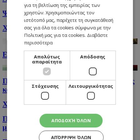
για τη βελτίωση της εμπειρίας των
Ψωμί με δεντρολίβανο και ελιές
χρηστών. Χρησιμοποιώντας τον
ιστότοπό μας, παρέχετε τη συγκατάθεσή
Χοιρινές μπριζόλες στη διπλή γκριλιέρα
σας για όλα τα cookies σύμφωνα με την
Πολιτική μας για τα cookies.
Διαβάστε
περισσότερα
Εύγευστο pork belly στον φούρνο
Απολύτως
Απόδοσης
απαραίτητα
Παναρισμένα μπούτια κοτόπουλου με σος
Στόχευσης
Λειτουργικότητας
κουμανταρίας
Xούμους με πικάντικη πάστα ελιάς
Πικάντικη σαλάτα γαλοπούλας με
ΑΠΟΔΟΧΉ ΌΛΩΝ
μεξικάνικη σάλτσα lime
ΑΠΌΡΡΙΨΗ ΌΛΩΝ