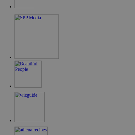
guide.com
takeOverCookie
cyprus.wiz-
1 μέρα
guide.com
ShowNewVisitorPopup
cyprus.wiz-
10 χρόνια
guide.com