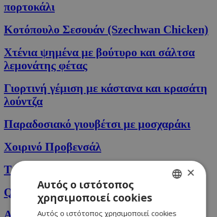
πορτοκάλι
Κοτόπουλο Σεσουάν (Szechwan Chicken)
Χτένια ψημένα με βούτυρο και σάλτσα
λεμονάτης φέτας
Γιορτινή γέμιση με κάστανα και κρασάτη
λούντζα
Παραδοσιακό γιουβέτσι με μοσχαράκι
Χοιρινό Προβενσάλ
Τρούφες με φοινίκια
×
Αυτός ο ιστότοπος
Quesadillas με κοτόπουλο
χρησιμοποιεί cookies
GREEK
Αυτός ο ιστότοπος χρησιμοποιεί cookies
Αραβικό κοτόπουλο
ENGLISH