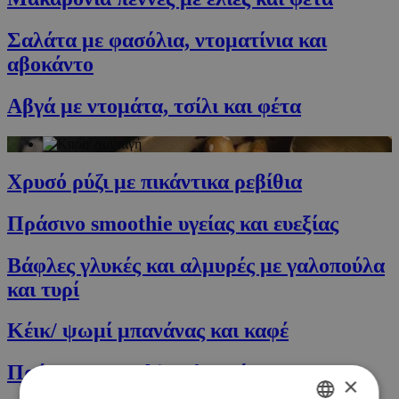
Σαλάτα με φασόλια, ντοματίνια και
αβοκάντο
Αβγά με ντομάτα, τσίλι και φέτα
Χρυσό ρύζι με πικάντικα ρεβίθια
Πράσινο smoothie υγείας και ευεξίας
Βάφλες γλυκές και αλμυρές με γαλοπούλα
και τυρί
Κέικ/ ψωμί μπανάνας και καφέ
Πράσινο smoothie 2 λεπτών
×