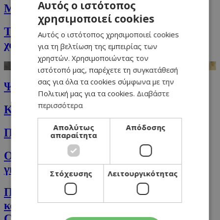
Αυτός ο ιστότοπος
Μαύρο ριζότο με μανιτάρια και τρούφα
χρησιμοποιεί cookies
GREEK
Τραγανό κοτόπουλο Cordon Bleu με
Αυτός ο ιστότοπος χρησιμοποιεί cookies
ENGLISH
χοιρομέρι
για τη βελτίωση της εμπειρίας των
χρηστών. Χρησιμοποιώντας τον
ιστότοπό μας, παρέχετε τη συγκατάθεσή
σας για όλα τα cookies σύμφωνα με την
Ψητά ζυμαρικά με πέστο και τυριά
Πολιτική μας για τα cookies.
Διαβάστε
περισσότερα
Κορμός σοκολάτας γυαλιά-καρφιά
Απολύτως
Απόδοσης
Πουργούρι με φιδέ και ντομάτα
απαραίτητα
Ολόκληρο κοτόπουλο στη διπλή
γκριλιέρα
Στόχευσης
Λειτουργικότητας
Ποπ-κορν με αλατισμένη/πικάντικη
καραμέλα – Spicy, Salted Caramel Pop
Corn