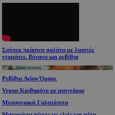
Σούπερ πράσινη σαλάτα με λιαστές
ντομάτες, βότανα και ρεβίθια
Ρεβίθια Αγίου Όρους
Vegan Κριθαρότο με μανιτάρια
Μεσσηνιακή Γαλατόπιτα
Μακαρόνια πέννες με ελιές και φέτα