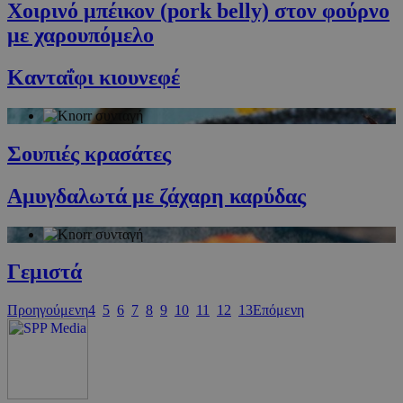
Χοιρινό μπέικον (pork belly) στον φούρνο
PHPSESSID
συνεδρία
PHP.net
με χαρουπόμελο
cyprus.wiz-
guide.com
Κανταΐφι κιουνεφέ
Σουπιές κρασάτες
Αμυγδαλωτά με ζάχαρη καρύδας
Google Privacy Policy
Γεμιστά
Προηγούμενη
4
5
6
7
8
9
10
11
12
13
Επόμενη