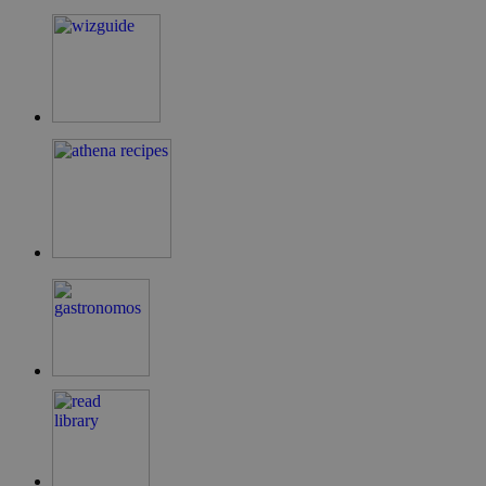
LangCookie
cyprusen.wiz-
1 εβδομάδα 3
guide.com
μέρες
PHPSESSID
συνεδρία
PHP.net
cyprusen.wiz-
guide.com