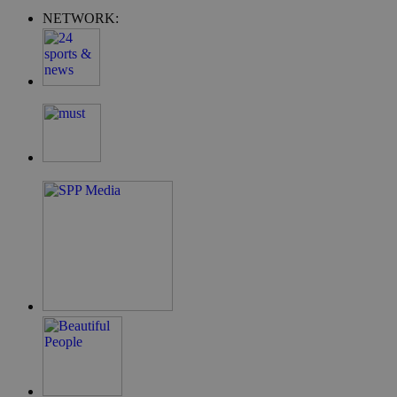
NETWORK:
G_ENABLED_IDPS
συνεδρία
Google LLC
.cyprus.wiz-
guide.com
takeOverCookie
cyprus.wiz-
1 μέρα
guide.com
ShowNewVisitorPopup
cyprus.wiz-
10 χρόνια
guide.com