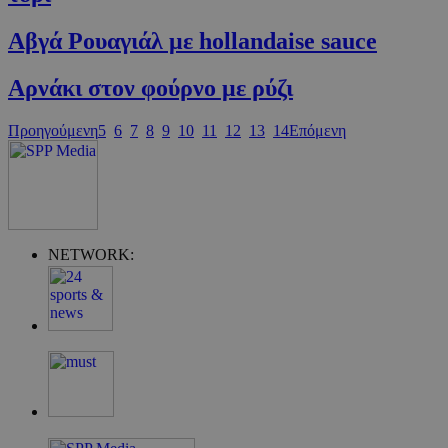
Αβγά Ρουαγιάλ με hollandaise sauce
Αρνάκι στον φούρνο με ρύζι
Προηγούμενη
5
6
7
8
9
10
11
12
13
14
Επόμενη
Google Privacy Policy
NETWORK:
G_ENABLED_IDPS
συνεδρία
Google LLC
.cyprus.wiz-
guide.com