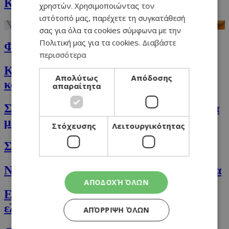
Κριθαρότο με γαρίδες
χρηστών. Χρησιμοποιώντας τον
ιστότοπό μας, παρέχετε τη συγκατάθεσή
σας για όλα τα cookies σύμφωνα με την
Πολιτική μας για τα cookies.
Διαβάστε
Φασόλια της γιαγιάς σε 20΄!
περισσότερα
Κινόα μπολ με κομμάτια γλυκοπατάτας
Απολύτως
Απόδοσης
και πικάντικη σάλτσα ντομάτας
απαραίτητα
Σολομός με σάλτσα αβοκάντο και σαλάτα
με ντοματίνια
Στόχευσης
Λειτουργικότητας
Σούπα με σπανάκι και χαλούμι
Ντιπ με πιπεριές Φλωρίνης και παντζάρια
ΑΠΟΔΟΧΉ ΌΛΩΝ
Εύκολη τυρόπιτα με χαλούμι, αναρή και
ελιές
ΑΠΌΡΡΙΨΗ ΌΛΩΝ