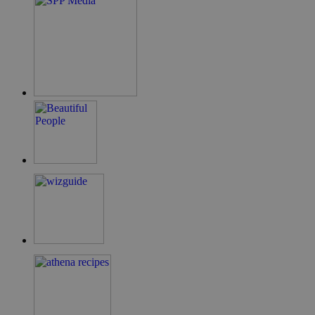
takeOverCookie
cyprus.wiz-
1 μέρα
guide.com
ShowNewVisitorPopup
cyprus.wiz-
10 χρόνια
guide.com