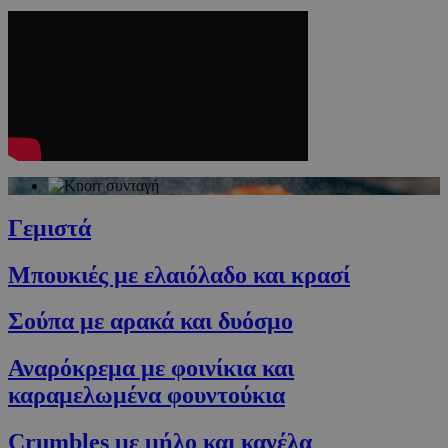
Γεμιστά
Μπουκιές με ελαιόλαδο και κρασί
Σούπα με αρακά και δυόσμο
Αναρόκρεμα με φοινίκια και
καραμελωμένα φουντούκια
Crumbles με μήλο και κανέλα