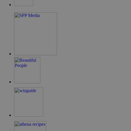
guide.com
takeOverCookie
cyprus.wiz-
1 μέρα
guide.com
ShowNewVisitorPopup
cyprus.wiz-
10 χρόνια
guide.com