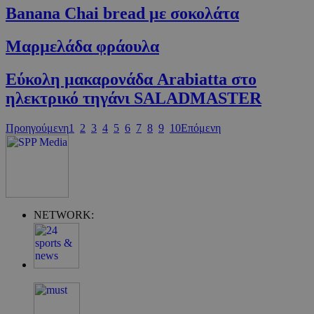
Banana Chai bread με σοκολάτα
Μαρµελάδα φράουλα
Εύκολη μακαρονάδα Arabiatta στο
ηλεκτρικό τηγάνι SALADMASTER
Προηγούμενη
1
2
3
4
5
6
7
8
9
10
Επόμενη
Google Privacy Policy
NETWORK:
G_ENABLED_IDPS
συνεδρία
Google LLC
.cyprus.wiz-