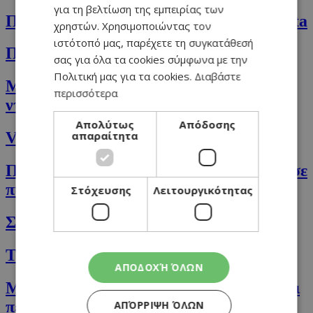
για τη βελτίωση της εμπειρίας των
Παραδοσιακά πορτογαλικά παστάκια Nata
χρηστών. Χρησιμοποιώντας τον
ιστότοπό μας, παρέχετε τη συγκατάθεσή
Πεϊνιρλί με κεφαλοτύρι
σας για όλα τα cookies σύμφωνα με την
Πολιτική μας για τα cookies.
Διαβάστε
Μακαρόνια Casarecce με σάλτσα
περισσότερα
ντομάτας και κρέμα
Απολύτως
Απόδοσης
απαραίτητα
Vegan γιορτινά Cookies
Πέστο ελιάς και τηγανητά κολοκυθάκια σε
πίτα με φέτα και ρεβίθια
Στόχευσης
Λειτουργικότητας
Σούπα με κουνουπίδι & κάστανο
Τα breakfast oats της Άντρης μου
ΑΠΟΔΟΧΉ ΌΛΩΝ
Μακαρόνια Rigatoni με κιμά, φινόκιο και
πέστο αντζούγιας
ΑΠΌΡΡΙΨΗ ΌΛΩΝ