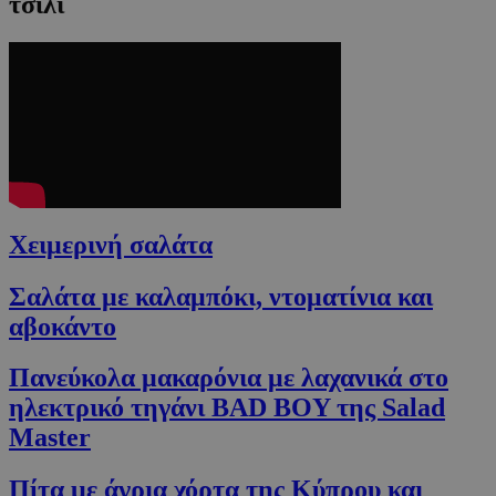
τσίλι
Χειμερινή σαλάτα
Σαλάτα με καλαμπόκι, ντοματίνια και
αβοκάντο
Πανεύκολα μακαρόνια με λαχανικά στο
ηλεκτρικό τηγάνι BAD BOY της Salad
Master
Πίτα με άγρια χόρτα της Κύπρου και