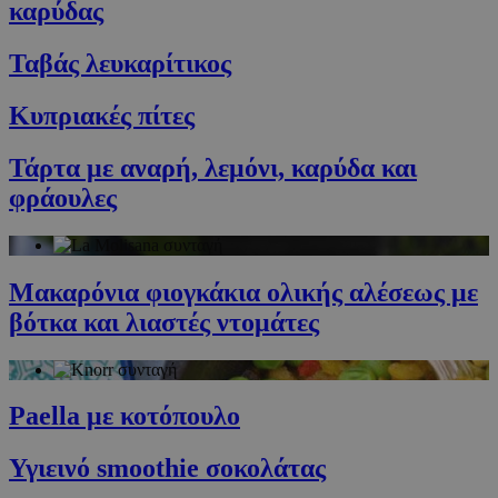
καρύδας
G_ENABLED_IDPS
συνεδρία
Google LLC
.cyprusen.wiz-
guide.com
Ταβάς λευκαρίτικος
PHPSESSID
συνεδρία
PHP.net
cyprus.wiz-
Κυπριακές πίτες
guide.com
Τάρτα με αναρή, λεμόνι, καρύδα και
φράουλες
Μακαρόνια φιογκάκια ολικής αλέσεως με
βότκα και λιαστές ντομάτες
Google Privacy Policy
Paella με κοτόπουλο
Υγιεινό smoothie σοκολάτας