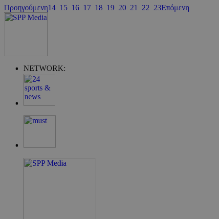
Προηγούμενη
14
15
16
17
18
19
20
21
22
23
Επόμενη
G_ENABLED_IDPS
συνεδρία
Google LLC
.cyprus.wiz-
NETWORK:
guide.com
takeOverCookie
cyprus.wiz-
1 μέρα
guide.com
ShowNewVisitorPopup
cyprus.wiz-
10 χρόνια
guide.com