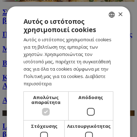
Σπαγγετάδα στον φούρνο με ντομάτα,
×
βότκα και τυριά
Αυτός ο ιστότοπος
χρησιμοποιεί cookies
GREEK
Πανίνι με ζαμπόν, τυριά και λάδι τρούφας
Αυτός ο ιστότοπος χρησιμοποιεί cookies
ENGLISH
για τη βελτίωση της εμπειρίας των
Μπακλαβάς με χαλούμι
χρηστών. Χρησιμοποιώντας τον
ιστότοπό μας, παρέχετε τη συγκατάθεσή
Biscotti με λεμόνι και καρύδια
σας για όλα τα cookies σύμφωνα με την
Πολιτική μας για τα cookies.
Διαβάστε
Κιμάς με σάλτσα (το Sloppy Joes της
περισσότερα
Αθηνάς)
Απολύτως
Απόδοσης
Αβγά με streaky bacon & pancakes
απαραίτητα
Linguine με σος ντομάτα, ούζο και
Στόχευσης
Λειτουργικότητας
βασιλικό