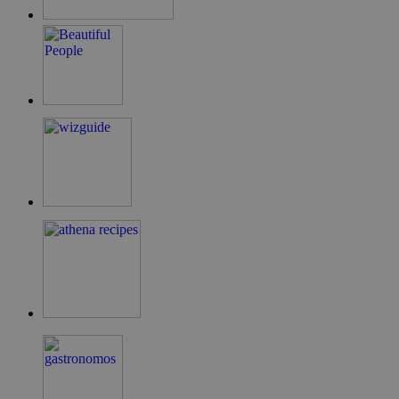
LangCookie
cyprusen.wiz-
1 εβδομάδα 3
guide.com
μέρες
PHPSESSID
συνεδρία
PHP.net
cyprusen.wiz-
guide.com