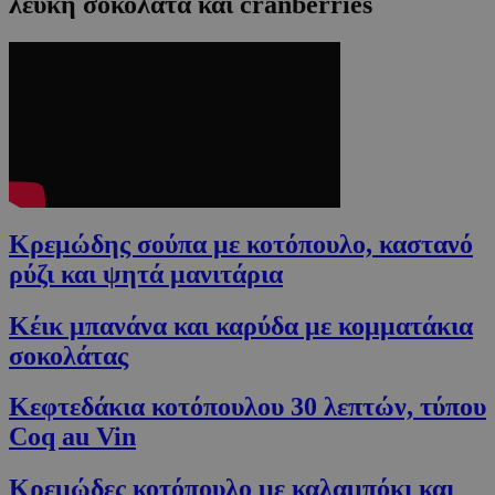
λευκή σοκολάτα και cranberries
Κρεμώδης σούπα με κοτόπουλο, καστανό
ρύζι και ψητά μανιτάρια
Κέικ μπανάνα και καρύδα με κομματάκια
σοκολάτας
Κεφτεδάκια κοτόπουλου 30 λεπτών, τύπου
Coq au Vin
Κρεμώδες κοτόπουλο με καλαμπόκι και