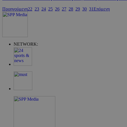
PHPSESSID
Προηγούμενη
22
23
24
25
26
27
28
29
30
31
Επόμενη
takeOverCookie
NETWORK:
__cf_bm
ShowSubLoginCo
ShowWizLogin
ShowWizLogin