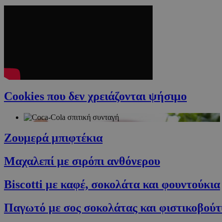
Cookies που δεν χρειάζονται ψήσιμο
Ζουμερά μπιφτέκια
Μαχαλεπί με σιρόπι ανθόνερου
Biscotti με καφέ, σοκολάτα και φουντούκια
Παγωτό με σος σοκολάτας και φιστικοβού