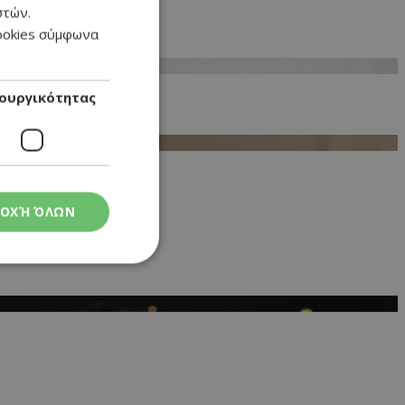
στών.
GREEK
cookies σύμφωνα
ENGLISH
ουργικότητας
ΟΧΉ ΌΛΩΝ
ς
στη και τη
τητα cookies.