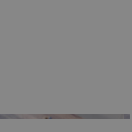
 Google
ρμογές που
ιται για ένα
 χρησιμοποιείται
όδου λειτουργίας
ος αριθμός που
ίο μπορεί να είναι
λλά ένα καλό
 κατάστασης
σελίδων.
 Google
ing δηλαδή να
α στον χρήστη
όπως είναι το take
sh down banners.
ing δηλαδή να
α στον χρήστη
όπως είναι το take
sh down banners.
ει την επιλεγμένη