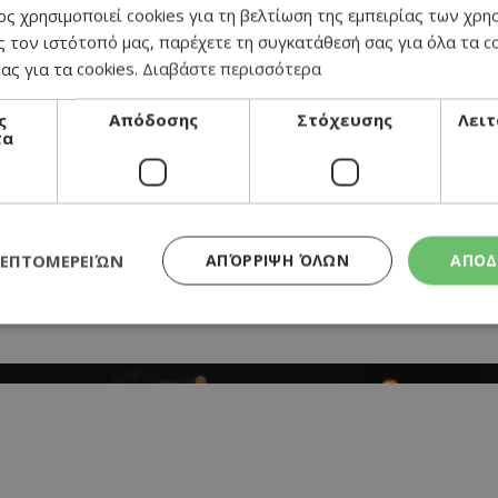
ς χρησιμοποιεί cookies για τη βελτίωση της εμπειρίας των χρη
α μέλι
 τον ιστότοπό μας, παρέχετε τη συγκατάθεσή σας για όλα τα 
ας για τα cookies.
Διαβάστε περισσότερα
ς
Απόδοσης
Στόχευσης
Λειτ
τα
ΛΕΠΤΟΜΕΡΕΙΏΝ
ΑΠΌΡΡΙΨΗ ΌΛΩΝ
ΑΠΟΔ
Απολύτως απαραίτητα
Απόδοσης
Στόχευσης
Λειτουργικότητα
τητα cookies επιτρέπουν βασικές λειτουργίες του ιστότοπου, όπως τη σύνδεση χρή
σμού. Ο ιστότοπος δεν μπορεί να χρησιμοποιηθεί σωστά χωρίς τα απολύτως απαραί
Προμηθευτής
/
Λήξη
Περιγραφή
Πεδίο