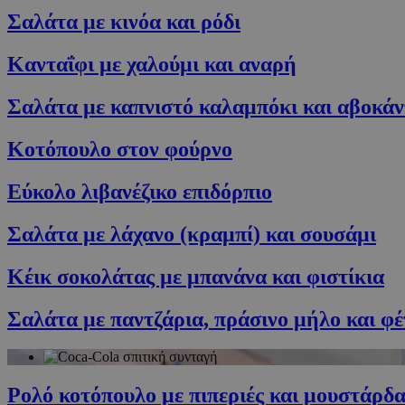
G_ENABLED_IDPS
Σαλάτα με κινόα και ρόδι
Κανταΐφι με χαλούμι και αναρή
PHPSESSID
Σαλάτα με καπνιστό καλαμπόκι και αβοκάν
Κοτόπουλο στον φούρνο
Εύκολο λιβανέζικο επιδόρπιο
G_ENABLED_IDPS
Σαλάτα με λάχανο (κραμπί) και σουσάμι
takeOverCookie
Κέικ σοκολάτας με μπανάνα και φιστίκια
ShowNewVisitor
Σαλάτα με παντζάρια, πράσινο μήλο και φέ
LangCookie
Ρολό κοτόπουλο με πιπεριές και μουστάρδ