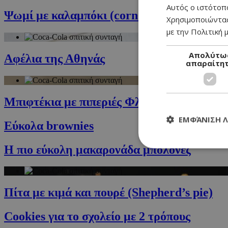
Αυτός ο ιστότοπο
Ψωμί με καλαμπόκι (corn bread) με άλειμμ
Χρησιμοποιώντας
με την Πολιτική μ
Απολύτω
Αφέλια της Αθηνάς
απαραίτη
Μπιφτέκια με πιπεριές Φλωρίνης
ΕΜΦΆΝΙΣΗ 
Εύκολα brownies
Η πιο εύκολη μακαρονάδα μπολονέζ
Τα απολύτως απαραί
Πίτα με κιμά και πουρέ (Shepherd’s pie)
διαχείριση λογαρια
Cookies για το σχολείο με 2 τρόπους
Ονοματεπώνυμο