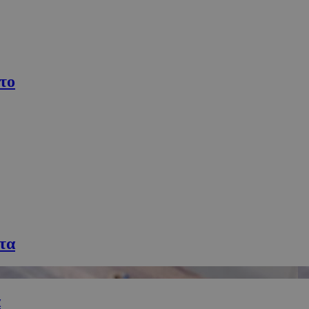
συνεδρία
Χρησιμοποιήθηκε για σύνδεση στο
Google LLC
.cyprusen.wiz-
guide.com
συνεδρία
Cookie που δημιουργείται από εφα
PHP.net
βασίζονται στη γλώσσα PHP. Πρόκε
cyprus.wiz-
αναγνωριστικό γενικού σκοπού που
guide.com
το
για τη διατήρηση μεταβλητών περι
χρήστη. Συνήθως είναι ένας τυχαί
δημιουργείται, ο τρόπος με τον οπο
συγκεκριμένος για τον ιστότοπο, α
παράδειγμα είναι η διατήρηση της
σύνδεσης για έναν χρήστη μεταξύ 
Google Privacy Policy
συνεδρία
Χρησιμοποιήθηκε για σύνδεση στο
Google LLC
.cyprus.wiz-
guide.com
cyprus.wiz-
1 μέρα
Χρησιμοποιείται για σκοπούς Capp
guide.com
εμφανίζει μόνο μια φορά την ημέρ
διάφορες διαφημιστικές ενέργειες 
over banner και τα push up και pu
Popup
cyprus.wiz-
10 χρόνια
Χρησιμοποιείται για σκοπούς Capp
τα
guide.com
εμφανίζει μόνο μια φορά την ημέρ
διάφορες διαφημιστικές ενέργειες 
over banner και τα push up και pu
cyprusen.wiz-
1 εβδομάδα 3
Χρησιμοποιείται για να προσδιορίσ
guide.com
μέρες
γλώσσα του επισκέπτη.
α