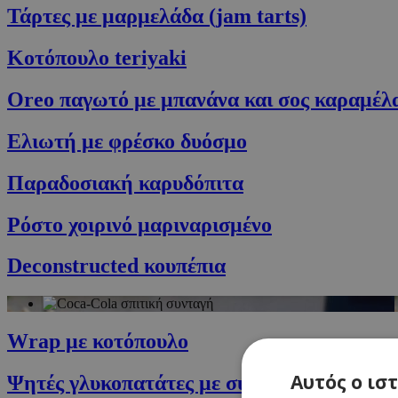
Τάρτες με μαρμελάδα (jam tarts)
Κοτόπουλο teriyaki
Oreo παγωτό με μπανάνα και σος καραμέλ
Ελιωτή με φρέσκο δυόσμο
Παραδοσιακή καρυδόπιτα
Ρόστο χοιρινό μαριναρισμένο
Deconstructed κουπέπια
Wrap με κοτόπουλο
Αυτός ο ισ
Ψητές γλυκοπατάτες με σύκα