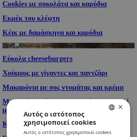
Cookies με σοκολάτα και καρύδια
Εκμέκ του κλέφτη
Κέικ με δαμάσκηνα και καρύδια
Εύκολα cheeseburgers
Χούμους με γίγαντες και παντζάρι
Μακαρόνια με σος ντομάτας και κρέμα
Μακαρόνια πέννες με μανιτάρια και τυρί
×
μασκαρπόνε
Αυτός ο ιστότοπος
χρησιμοποιεί cookies
Κέικ με μπανάνα και κάρδαμο
GREEK
Αυτός ο ιστότοπος χρησιμοποιεί cookies
ENGLISH