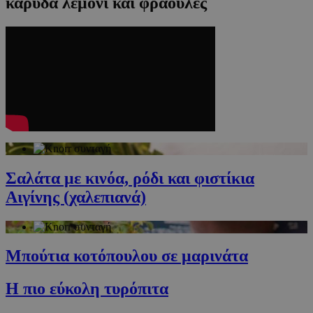
καρύδα λεμόνι και φράουλες
Σαλάτα με κινόα, ρόδι και φιστίκια
Αιγίνης (χαλεπιανά)
Μπούτια κοτόπουλου σε μαρινάτα
Η πιο εύκολη τυρόπιτα