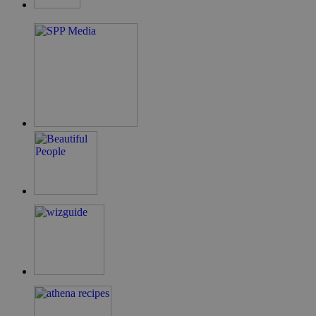
guide.com
takeOverCookie
cyprus.wiz-
1 μέρα
guide.com
ShowNewVisitorPopup
cyprus.wiz-
10 χρόνια
guide.com