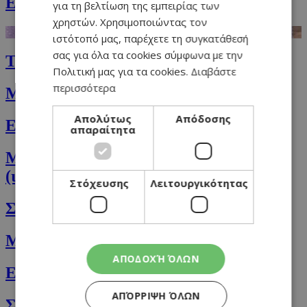
Εύκολο κοτόπουλο κάρυ
για τη βελτίωση της εμπειρίας των
χρηστών. Χρησιμοποιώντας τον
ιστότοπό μας, παρέχετε τη συγκατάθεσή
σας για όλα τα cookies σύμφωνα με την
Το coleslaw αλλιώς (Indian slaw)
Πολιτική μας για τα cookies.
Διαβάστε
περισσότερα
Μαύρα φασόλια με καρύδα
Απολύτως
Απόδοσης
Ελιωτή με πορτοκάλι
απαραίτητα
Μελιτζάνες στον φούρνο με ντομάτα
(ιμάμ μπαϊλντί)
Στόχευσης
Λειτουργικότητας
Σαλάτα φιέστα (fiesta)
Μεξικάνικο φαγητό με κοτόπουλο
ΑΠΟΔΟΧΉ ΌΛΩΝ
Εύκολο μίλιε φόλιε (millefoglie)
ΑΠΌΡΡΙΨΗ ΌΛΩΝ
Σαλάτα burrata με ντοματίνια