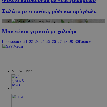
Σαλάτα με σπανάκι, ρόδι και αμύγδαλα
Μπιφτέκια γεμιστά με χαλούμι
Προηγούμενη
21
22
23
24
25
26
27
28
29
30
Επόμενη
Google Privacy Policy
NETWORK:
G_ENABLED_IDPS
συνεδρία
Google LLC
.cyprus.wiz-