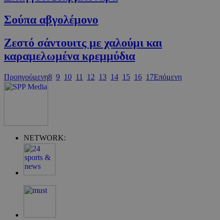
Σούπα αβγολέμονο
Ζεστό σάντουιτς με χαλούμι και
καραμελωμένα κρεμμύδια
Προηγούμενη
8
9
10
11
12
13
14
15
16
17
Επόμενη
G_ENABLED_IDPS
συνεδρία
Google LLC
.cyprus.wiz-
guide.com
takeOverCookie
cyprus.wiz-
1 μέρα
guide.com
NETWORK: