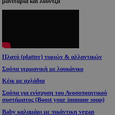
μανιτάρια και λούντζα
Πλατό (platter) τυριών & αλλαντικών
Σούπα γερμανική με λουκάνικο
Κέικ με αχλάδια
Σούπα για ενίσχυση του Ανοσοποιητικού
συστήματος (Boost your immune soup)
Baby καλαμάρι με πικάντικη vegan