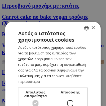
Περουβιανό μοσχάρι με πατάτες
Carrot cake no bake vegan τρούφες
(Χωρίς ψήσιμο)
×
Αυτός ο ιστότοπος
Κρασάτα κουλουράκια με σουσάμι
χρησιμοποιεί cookies
GREEK
Vegan cookies με ελαιόλαδο, σοκολάτα και
Αυτός ο ιστότοπος χρησιμοποιεί cookies
ENGLISH
καρύδια
για τη βελτίωση της εμπειρίας των
χρηστών. Χρησιμοποιώντας τον
ιστότοπό μας, παρέχετε τη συγκατάθεσή
σας για όλα τα cookies σύμφωνα με την
Γίγαντες με πάπρικα και καλαμπόκι
Πολιτική μας για τα cookies.
Διαβάστε
περισσότερα
Κέικ με μπαχαρικά και γλάσο
πορτοκαλιού
Απολύτως
Απόδοσης
απαραίτητα
Μους κεράσι με αναρή, αιγινό γάλα και