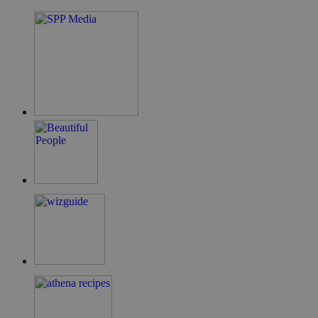
ShowNewVisitorPopup
cyprus.wiz-
10 χρόνια
guide.com
LangCookie
cyprusen.wiz-
1 εβδομάδα 3
guide.com
μέρες
PHPSESSID
συνεδρία
PHP.net
cyprusen.wiz-
guide.com