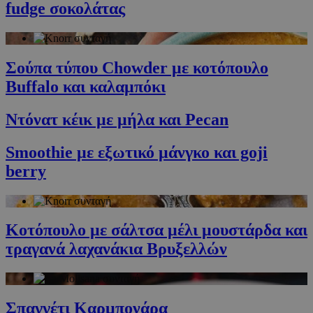
Ο ιστότοπος δεν μπορεί να χρησιμοποιηθεί σωστά
fudge σοκολάτας
χωρίς τα απολύτως απαραίτητα cookies.
Προμηθευτής
/
Ονοματεπώνυμο
Λήξη
Πεδίο
G_ENABLED_IDPS
συνεδρία
Σούπα τύπου Chowder με κοτόπουλο
Google LLC
.cyprusen.wiz-
Buffalo και καλαμπόκι
guide.com
PHPSESSID
συνεδρία
PHP.net
cyprus.wiz-
Ντόνατ κέικ με μήλα και Pecan
guide.com
Smoothie με εξωτικό μάνγκο και goji
berry
Κοτόπουλο με σάλτσα μέλι μουστάρδα και
τραγανά λαχανάκια Βρυξελλών
Google Privacy Policy
Σπαγγέτι Καρμπονάρα