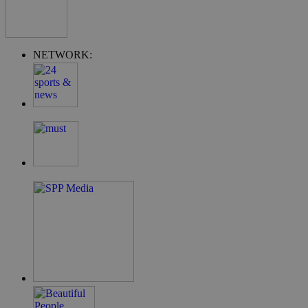
NETWORK:
takeOverCookie
__cf_bm
ShowSubLoginCo
ShowWizLogin
ShowWizLogin