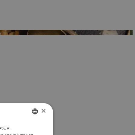
×
στών.
GREEK
cookies σύμφωνα