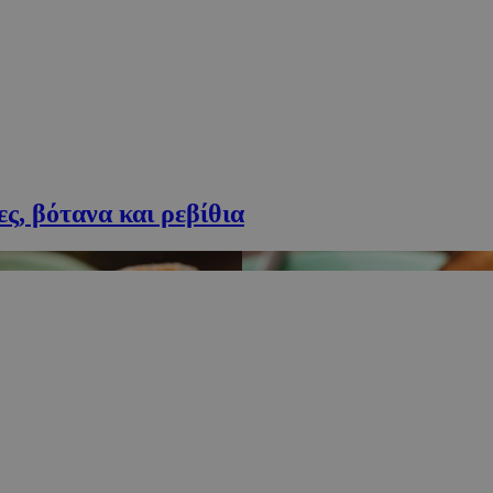
ς, βότανα και ρεβίθια