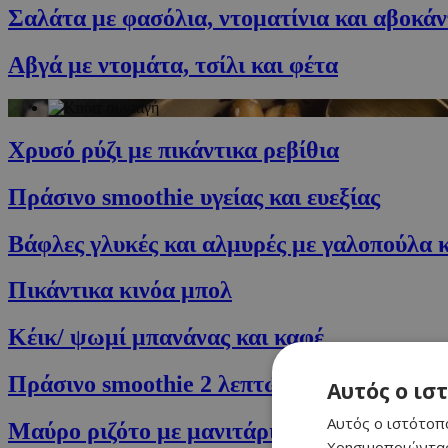
Σαλάτα με φασόλια, ντοματίνια και αβοκάν
Αβγά με ντομάτα, τσίλι και φέτα
Χρυσό ρύζι με πικάντικα ρεβίθια
Πράσινο smoothie υγείας και ευεξίας
Βάφλες γλυκές και αλμυρές με γαλοπούλα κ
Πικάντικα κινόα μπολ
Κέικ/ ψωμί μπανάνας και καφέ
Πράσινο smoothie 2 λεπτών
Αυτός ο ισ
Αυτός ο ιστότοπο
Μαύρο ριζότο με μανιτάρια και τρούφα
Χρησιμοποιώντας