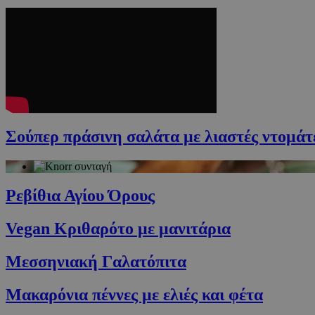
Σούπερ πράσινη σαλάτα με λιαστές ντομάτε
Ρεβίθια Αγίου Όρους
Vegan Κριθαρότο με μανιτάρια
Μεσσηνιακή Γαλατόπιτα
Μακαρόνια πέννες με ελιές και φέτα