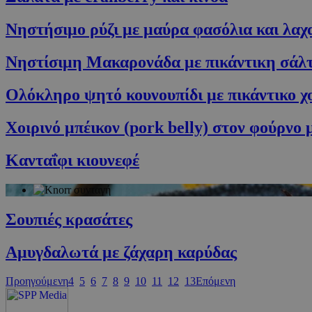
PHPSESSID
Νηστήσιμο ρύζι με μαύρα φασόλια και λαχ
Νηστίσιμη Μακαρονάδα με πικάντικη σάλ
Ολόκληρο ψητό κουνουπίδι με πικάντικο χ
G_ENABLED_IDPS
Χοιρινό μπέικον (pork belly) στον φούρνο
Κανταΐφι κιουνεφέ
takeOverCookie
ShowNewVisitor
Σουπιές κρασάτες
Αμυγδαλωτά με ζάχαρη καρύδας
LangCookie
Προηγούμενη
4
5
6
7
8
9
10
11
12
13
Επόμενη
PHPSESSID