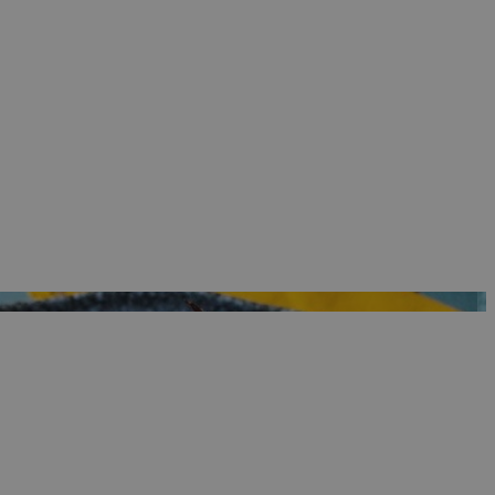
ρμογές που
ιται για ένα
 χρησιμοποιείται
όδου λειτουργίας
ος αριθμός που
ίο μπορεί να είναι
λλά ένα καλό
 κατάστασης
σελίδων.
 Google
ing δηλαδή να
α στον χρήστη
όπως είναι το take
sh down banners.
ing δηλαδή να
α στον χρήστη
όπως είναι το take
sh down banners.
ει την επιλεγμένη
ρμογές που
ιται για ένα
 χρησιμοποιείται