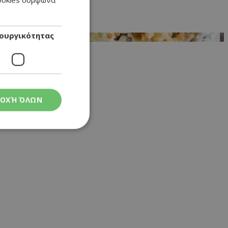
ENGLISH
ουργικότητας
ΟΧΉ ΌΛΩΝ
ς
στη και τη
τητα cookies.
 Google