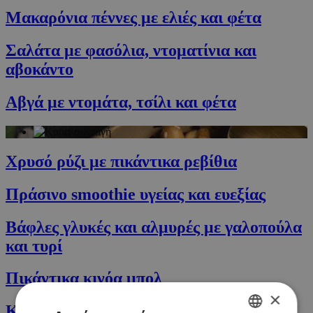
Μακαρόνια πέννες με ελιές και φέτα
Σαλάτα με φασόλια, ντοματίνια και
αβοκάντο
Αβγά με ντομάτα, τσίλι και φέτα
Χρυσό ρύζι με πικάντικα ρεβίθια
Πράσινο smoothie υγείας και ευεξίας
Βάφλες γλυκές και αλμυρές με γαλοπούλα
και τυρί
Πικάντικα κινόα μπολ
×
Κέικ/ ψωμί μπανάνας και καφέ