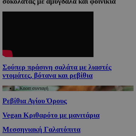
σοκολάτας με αμύγδαλα και φοινίκια
Σούπερ πράσινη σαλάτα με λιαστές
ντομάτες, βότανα και ρεβίθια
Ρεβίθια Αγίου Όρους
Vegan Κριθαρότο με μανιτάρια
Μεσσηνιακή Γαλατόπιτα