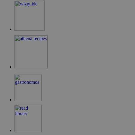
LangCookie
cyprusen.wiz-
1 εβδομάδα 3
guide.com
μέρες
PHPSESSID
συνεδρία
PHP.net
cyprusen.wiz-
guide.com