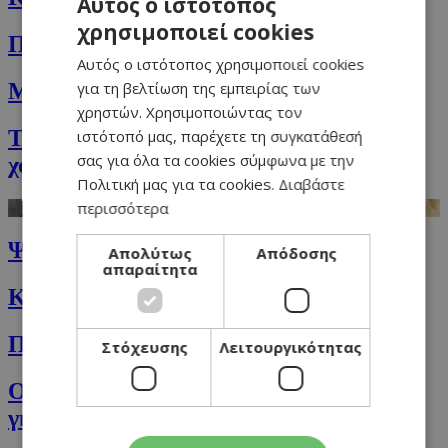
Αυτός ο ιστότοπος
χρησιμοποιεί cookies
GREEK
Πράσινο smoothie 2 λεπτών
Αυτός ο ιστότοπος χρησιμοποιεί cookies
ENGLISH
για τη βελτίωση της εμπειρίας των
Μαύρο ριζότο με μανιτάρια και τρούφα
χρηστών. Χρησιμοποιώντας τον
Τραγανό κοτόπουλο Cordon Bleu με
ιστότοπό μας, παρέχετε τη συγκατάθεσή
σας για όλα τα cookies σύμφωνα με την
χοιρομέρι
Πολιτική μας για τα cookies.
Διαβάστε
περισσότερα
Ψητά ζυμαρικά με πέστο και τυριά
Απολύτως
Απόδοσης
απαραίτητα
Κορμός σοκολάτας γυαλιά-καρφιά
Πουργούρι με φιδέ και ντομάτα
Στόχευσης
Λειτουργικότητας
Ολόκληρο κοτόπουλο στη διπλή
γκριλιέρα