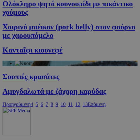
Ολόκληρο ψητό κουνουπίδι με πικάντικο
PHPSESSID
συνεδρία
PHP.net
cyprus.wiz-
χούμους
guide.com
Χοιρινό μπέικον (pork belly) στον φούρνο
με χαρουπόμελο
Κανταΐφι κιουνεφέ
Σουπιές κρασάτες
Google Privacy Policy
Αμυγδαλωτά με ζάχαρη καρύδας
Προηγούμενη
4
5
6
7
8
9
10
11
12
13
Επόμενη