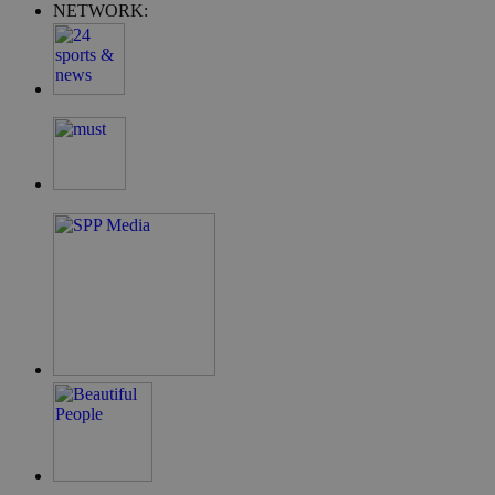
NETWORK:
G_ENABLED_IDPS
συνεδρία
Google LLC
.cyprus.wiz-
guide.com
takeOverCookie
cyprus.wiz-
1 μέρα
guide.com
ShowNewVisitorPopup
cyprus.wiz-
10 χρόνια
guide.com