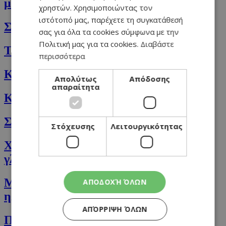
μαύρο κεράσι
χρηστών. Χρησιμοποιώντας τον
ιστότοπό μας, παρέχετε τη συγκατάθεσή
Σουπιές με σπανάκι
σας για όλα τα cookies σύμφωνα με την
Πολιτική μας για τα cookies.
Διαβάστε
Ταχινόπιτες
περισσότερα
Κέικ Ταχινόπιτας
Απολύτως
Απόδοσης
απαραίτητα
Κρεμώδεις φακές με κάρυ και σπανάκι
Σαλάτα ζυμαρικών με κολοκυθάκια
Στόχευσης
Λειτουργικότητας
Χοιρινά κότσια, σιγομαγειρεμένα με
γλυκοπατάτες
Μεσογειακό Κριθαρότο με γαρίδες στο
ΑΠΟΔΟΧΉ ΌΛΩΝ
ηλεκτρικό τηγάνι SALADMASTER
ΑΠΌΡΡΙΨΗ ΌΛΩΝ
Πουρέκια με αναρή