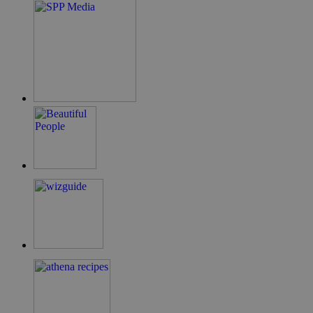
takeOverCookie
cyprus.wiz-
1 μέρα
guide.com
ShowNewVisitorPopup
cyprus.wiz-
10 χρόνια
guide.com