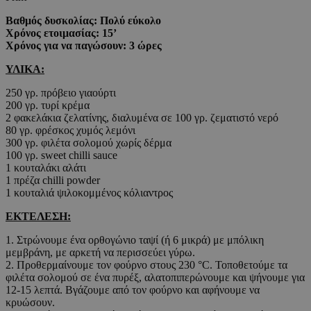
Βαθμός δυσκολίας: Πολύ εύκολο
Χρόνος ετοιμασίας: 15’
Χρόνος για να παγώσουν: 3 ώρες
ΥΛΙΚΑ:
250 γρ. πρόβειο γιαούρτι
200 γρ. τυρί κρέμα
2 φακελάκια ζελατίνης, διαλυμένα σε 100 γρ. ζεματιστό νερό
80 γρ. φρέσκος χυμός λεμόνι
300 γρ. φιλέτα σολομού χωρίς δέρμα
100 γρ. sweet chilli sauce
1 κουταλάκι αλάτι
1 πρέζα chilli powder
1 κουταλιά ψιλοκομμένος κόλιαντρος
ΕΚΤΕΛΕΣΗ:
1. Στρώνουμε ένα ορθογώνιο ταψί (ή 6 μικρά) με μπόλικη
μεμβράνη, με αρκετή να περισσεύει γύρω.
2. Προθερμαίνουμε τον φούρνο στους 230 °C. Τοποθετούμε τα
φιλέτα σολομού σε ένα πυρέξ, αλατοπιπερώνουμε και ψήνουμε για
12-15 λεπτά. Βγάζουμε από τον φούρνο και αφήνουμε να
κρυώσουν.