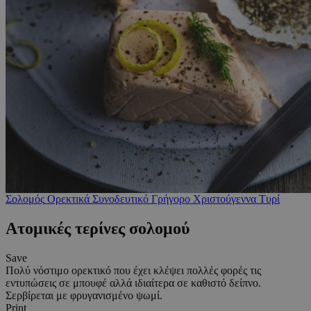
Σολομός
Ορεκτικά
Συνοδευτικό
Γρήγορο
Χριστούγεννα
Τυρί
Ατομικές τερίνες σολομού
Save
Πολύ νόστιμο ορεκτικό που έχει κλέψει πολλές φορές τις
εντυπώσεις σε μπουφέ αλλά ιδιαίτερα σε καθιστό δείπνο.
Σερβίρεται με φρυγανισμένο ψωμί.
Print