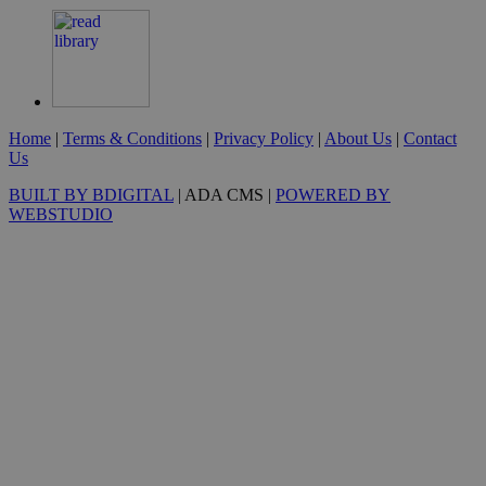
G_ENABLED_IDPS
συνεδρία
Google LLC
.cyprus.wiz-
guide.com
Home
|
Terms & Conditions
|
Privacy Policy
|
About Us
|
Contact
Us
takeOverCookie
cyprus.wiz-
1 μέρα
guide.com
BUILT BY BDIGITAL
| ADA CMS |
POWERED BY
WEBSTUDIO
ShowNewVisitorPopup
cyprus.wiz-
10 χρόνια
guide.com
LangCookie
cyprusen.wiz-
1 εβδομάδα 
guide.com
μέρες