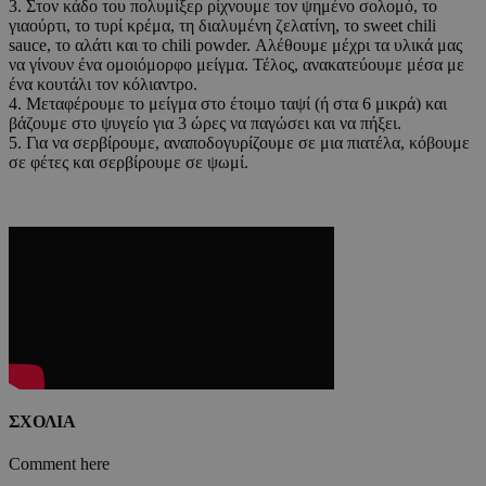
3. Στον κάδο του πολυμίξερ ρίχνουμε τον ψημένο σολομό, το
γιαούρτι, το τυρί κρέμα, τη διαλυμένη ζελατίνη, το sweet chili
sauce, το αλάτι και το chili powder. Αλέθουμε μέχρι τα υλικά μας
να γίνουν ένα ομοιόμορφο μείγμα. Τέλος, ανακατεύουμε μέσα με
ένα κουτάλι τον κόλιαντρο.
4. Μεταφέρουμε το μείγμα στο έτοιμο ταψί (ή στα 6 μικρά) και
βάζουμε στο ψυγείο για 3 ώρες να παγώσει και να πήξει.
5. Για να σερβίρουμε, αναποδογυρίζουμε σε μια πιατέλα, κόβουμε
σε φέτες και σερβίρουμε σε ψωμί.
ΣΧΟΛΙΑ
Comment here