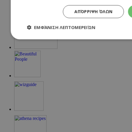
ΑΠΌΡΡΙΨΗ ΌΛΩΝ
ΕΜΦΆΝΙΣΗ ΛΕΠΤΟΜΕΡΕΙΏΝ
Απολύτως απαραίτητα
Απόδοσης
Στόχευσ
Τα απολύτως απαραίτητα cookies επιτρέπουν βασικές λειτουργί
σύνδεση χρήστη και τη διαχείριση λογαριασμού. Ο ιστότοπος δ
σωστά χωρίς τα απολύτως απαραίτητα cookies.
Προμηθευτής
/
Ονοματεπώνυμο
Λήξη
Πεδίο
G_ENABLED_IDPS
συνεδρία
Google LLC
.cyprusen.wiz-
guide.com
PHPSESSID
συνεδρία
PHP.net
cyprus.wiz-
guide.com