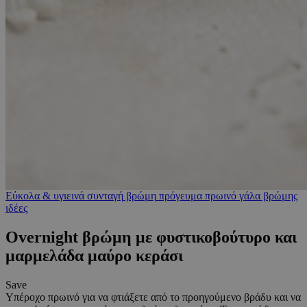
Εύκολα & υγιεινά
συνταγή
βρώμη
πρόγευμα
πρωινό
γάλα βρώμης
ιδέες
Overnight βρώμη με φυστικοβούτυρο και
μαρμελάδα μαύρο κεράσι
Save
Υπέροχο πρωινό για να φτιάξετε από το προηγούμενο βράδυ και να