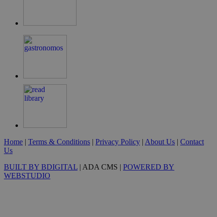
Goog
G_ENABLED_IDPS
συνεδρία
Google LLC
.cyprus.wiz-
guide.com
takeOverCookie
cyprus.wiz-
1 μέρα
Home
|
Terms & Conditions
|
Privacy Policy
|
About Us
|
Contact
guide.com
Us
BUILT BY BDIGITAL
| ADA CMS |
POWERED BY
WEBSTUDIO
ShowNewVisitorPopup
cyprus.wiz-
10 χρόνια
guide.com