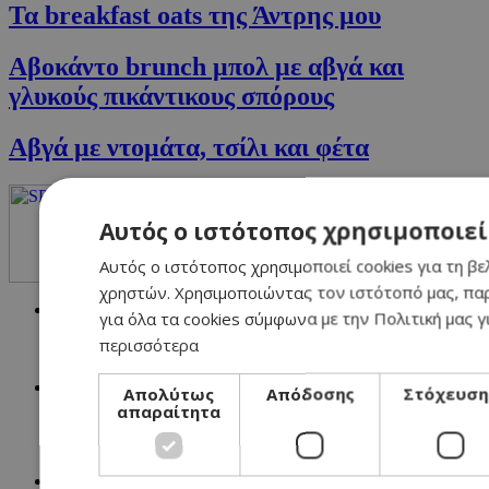
Τα breakfast oats της Άντρης μου
Αβοκάντο brunch μπολ με αβγά και
γλυκούς πικάντικους σπόρους
Αβγά με ντομάτα, τσίλι και φέτα
Αυτός ο ιστότοπος χρησιμοποιεί
Αυτός ο ιστότοπος χρησιμοποιεί cookies για τη βε
χρηστών. Χρησιμοποιώντας τον ιστότοπό μας, πα
NETWORK:
για όλα τα cookies σύμφωνα με την Πολιτική μας γ
περισσότερα
Απολύτως
Απόδοσης
Στόχευση
απαραίτητα