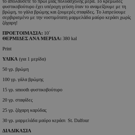
το απολαύσετε το πρωί μιας πολυάσχολης μέρα. Το κρεμώδες
φυστικοβούτυρο έχει υπέροχη γεύση όταν το αναμείξουμε με τη
βρώμη, το γάλα βρώμης και ζουμερές σταφίδες. Το λατρεύουμε
σερβιρισμένο με την νοστιμότατη μαρμελάδα μαύρο κεράσι χωρίς
ζάχαρη!
ΠΡΟΕΤΟΙΜΑΣΙΑ:
10΄
ΘΕΡΜΙΔΕΣ ΑΝΑ ΜΕΡΙΔΑ:
380 kal
Print
ΥΛΙΚΑ
(για 1 μερίδα)
50 γρ. βρώμη
100 γρ. γάλα βρώμης
15 γρ. smooth φυστικοβούτυρο
20 γρ. σταφίδες
25 γρ. ζάχαρη καρύδας
30 γρ. μαρμελάδα μαύρο κεράσι St. Dalfour
ΔΙΑΔΙΚΑΣΙΑ