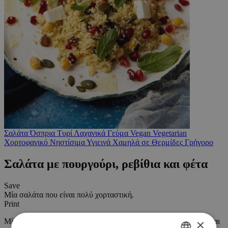
Σαλάτα
Όσπρια
Τυρί
Λαχανικά
Γεύμα
Vegan
Vegetarian
Χορτοφαγικό
Νηστίσιμα
Υγιεινά
Χαμηλά σε Θερμίδες
Γρήγορο
Σαλάτα με πουργούρι, ρεβίθια και φέτα
Save
Μία σαλάτα που είναι πολύ χορταστική.
Print
Μία σαλάτα που είναι πολύ χορταστική και εξαιρετικά νόστιμη και
×