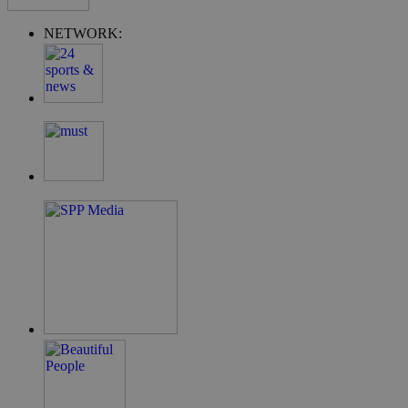
NETWORK:
G_ENABLED_IDPS
συνεδρία
Google LLC
.cyprus.wiz-
guide.com
takeOverCookie
cyprus.wiz-
1 μέρα
guide.com
ShowNewVisitorPopup
cyprus.wiz-
10 χρόνια
guide.com