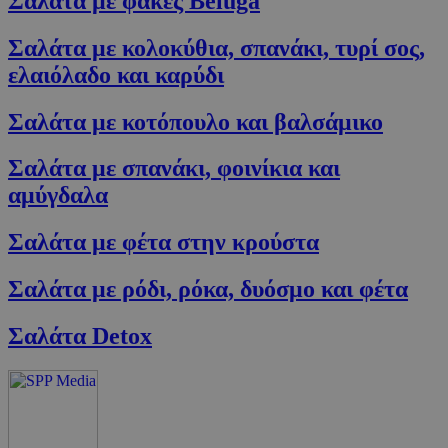
Σαλάτα με φακές Beluga
PHPSESSID
συνεδρία
PHP.net
cyprus.wiz-
Σαλάτα με κολοκύθια, σπανάκι, τυρί σος,
guide.com
ελαιόλαδο και καρύδι
Σαλάτα με κοτόπουλο και βαλσάμικο
Σαλάτα με σπανάκι, φοινίκια και
αμύγδαλα
Σαλάτα με φέτα στην κρούστα
Σαλάτα με ρόδι, ρόκα, δυόσμο και φέτα
Google Privacy Policy
Σαλάτα Detox