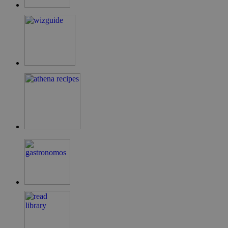
LangCookie
cyprusen.wiz-
1 εβδομάδα 3
guide.com
μέρες
PHPSESSID
συνεδρία
PHP.net
cyprusen.wiz-
guide.com