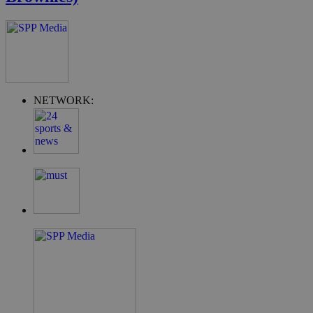
G_ENABLED_IDPS
συνεδρία
Google LLC
.cyprus.wiz-
NETWORK:
guide.com
takeOverCookie
cyprus.wiz-
1 μέρα
guide.com
ShowNewVisitorPopup
cyprus.wiz-
10 χρόνια
guide.com