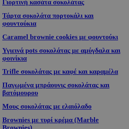
Γιορτινή κασάτα σοκολάτας
G_ENABLED_IDPS
συνεδρία
Google LLC
.cyprusen.wiz-
Τάρτα σοκολάτα πορτοκάλι και
guide.com
φουντούκια
PHPSESSID
συνεδρία
PHP.net
cyprus.wiz-
guide.com
Caramel brownie cookies με φουντούκι
Υγιεινά pots σοκολάτας με αμύγδαλα και
φοινίκια
Trifle σοκολάτας με καφέ και καραμέλα
Παγωμένα μπράουνις σοκολάτας και
βατόμουρου
Google Privacy Policy
Μους σοκολάτας με ελαιόλαδο
Brownies με τυρί κρέμα (Marble
Brownies)