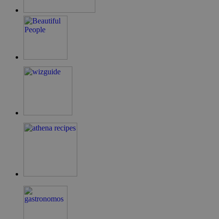
LangCookie
cyprusen.wiz-
1 εβδομάδα 3
guide.com
μέρες
PHPSESSID
συνεδρία
PHP.net
cyprusen.wiz-
guide.com