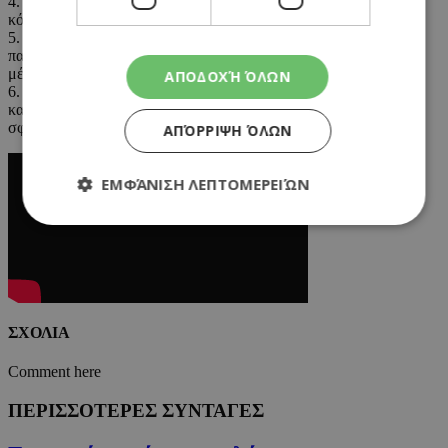
4. Αναποδογυρίζουμε το ταψί σε μια μεγάλη σανίδα κοπής και
κόβουμε το μείγμα με ένα μεγάλο μαχαίρι σε κύβους.
5. Σ’ ένα μπολ, κοσκινίζουμε το κακάο και ρίχνουμε λίγα-λίγα τα
παγωμένα σοκολατάκια
μέχρι το κακάο να κολλήσει στα σοκολατάκια.
ΑΠΟΔΟΧΉ ΌΛΩΝ
6. Σερβίρουμε τα σοκολατάκια πασπαλισμένα με ακόμα λίγο
κακάο. Τα φυλάμε στο ψυγείο
σφραγισμένα μέχρι και 7 μέρες.
ΑΠΌΡΡΙΨΗ ΌΛΩΝ
ΕΜΦΆΝΙΣΗ ΛΕΠΤΟΜΕΡΕΙΏΝ
Απολύτως απαραίτητα
Απόδοσης
Στόχευσης
Λειτουργικότητας
ΣΧΟΛΙΑ
Τα απολύτως απαραίτητα cookies επιτρέπουν
βασικές λειτουργίες του ιστότοπου, όπως τη
σύνδεση χρήστη και τη διαχείριση λογαριασμού.
Comment here
Ο ιστότοπος δεν μπορεί να χρησιμοποιηθεί σωστά
χωρίς τα απολύτως απαραίτητα cookies.
ΠΕΡΙΣΣΟΤΕΡΕΣ ΣΥΝΤΑΓΕΣ
Προμηθευτής
/
Ονοματεπώνυμο
Λήξη
Πεδίο