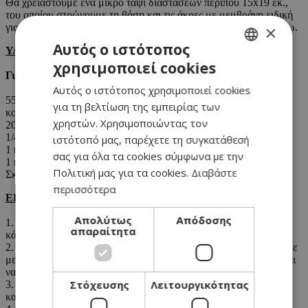
Θα χρειαστούμε ένα μικρό ταψί διαστάσεων περίπου 15x19 εκ.,
του οποίου στρώνουμε τη βάση και τις άκρες με μεμβράνη ειδική
για φούρνο μικροκυμάτων, με μπόλικη να περισσεύει γύρω-γύρω.
×
Αυτός ο ιστότοπος
ΥΛΙΚΑ:
χρησιμοποιεί cookies
GREEK
Για 45 σοκολατάκια
Αυτός ο ιστότοπος χρησιμοποιεί cookies
ENGLISH
550 γρ. σοκολάτα κουβερτούρα, κομμένη σε πολύ μικρά
για τη βελτίωση της εμπειρίας των
κομματάκια
χρηστών. Χρησιμοποιώντας τον
200 γρ. κρέμα γάλακτος
1/4 κουταλάκι σκόνη τσίλι
ιστότοπό μας, παρέχετε τη συγκατάθεσή
1 κουταλάκι κάρδαμο αλεσμένο
σας για όλα τα cookies σύμφωνα με την
1 κουταλάκι αλάτι
Πολιτική μας για τα cookies.
Διαβάστε
Σκόνη κακάο για επάλειψη
περισσότερα
ΕΚΤΕΛΕΣΗ:
Απολύτως
Απόδοσης
1. Σε μια μέτρια κατσαρόλα ρίχνουμε την κρέμα, το τσίλι και το
απαραίτητα
κάρδαμο και το αλάτι. Ζεσταίνουμε αλλά δεν κοχλάζουμε.
2. Ρίχνουμε στο μείγμα τα κομμάτια σοκολάτας και ανακατεύουμε
με μια σπάτουλα σιλικόνης, μέχρι η σοκολάτα να λιώσει καλά και
να γυαλίζει.
Στόχευσης
Λειτουργικότητας
3. Μεταφέρουμε το μείγμα στο έτοιμο ταψί και το βάζουμε στην
κατάψυξη για 1 ώρα μέχρι να σφίξει.