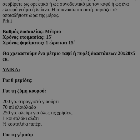
σερβίρετε ως ορεκτικό ή ως συνοδευτικό με τον καφέ ή ως ένα
ελαφρύ γεύμα ή δείπνο. Η σπανακόπιτα αυτή ταιριάζει σε
οποιαδήποτε ώρα της μέρας.
Print
Βαθμός δυσκολίας: Μέτριο
Χρόνος ετοιμασίας: 15΄
Χρόνος ψησίματος: 1 ώρα και 15΄
Θα χρειαστούμε ένα μέτριο ταψί ή πυρέξ διαστάσεων 20x20x5
εκ.
ΥΛΙΚΑ:
Για 8 μερίδες:
Για τη ζύμη κουρού:
200 γρ. στραγγιστό γιαούρτι
70 ml ελαιόλαδο
250 γρ. αλεύρι για όλες τις χρήσεις
1 κουταλάκι αλάτι
½ κουταλάκι πιπέρι
Για τη γέμιση: