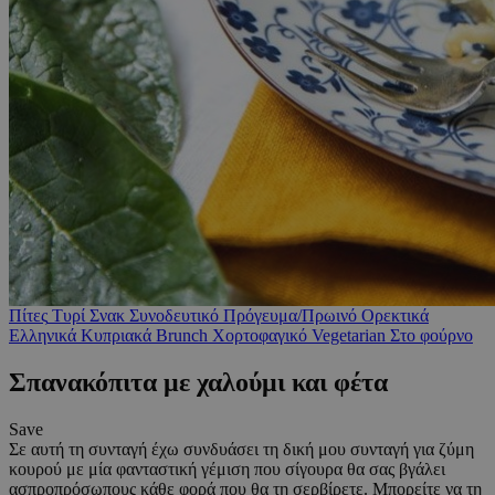
Πίτες
Τυρί
Σνακ
Συνοδευτικό
Πρόγευμα/Πρωινό
Ορεκτικά
Ελληνικά
Κυπριακά
Brunch
Χορτοφαγικό
Vegetarian
Στο φούρνο
Σπανακόπιτα με χαλούμι και φέτα
Save
Σε αυτή τη συνταγή έχω συνδυάσει τη δική μου συνταγή για ζύμη
κουρού με μία φανταστική γέμιση που σίγουρα θα σας βγάλει
ασπροπρόσωπους κάθε φορά που θα τη σερβίρετε. Μπορείτε να τη