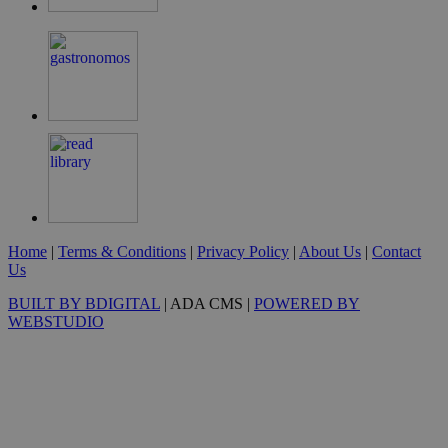
G_ENABLED_IDPS
συνεδρία
Google LLC
.cyprus.wiz-
guide.com
takeOverCookie
cyprus.wiz-
1 μέρα
guide.com
Home
|
Terms & Conditions
|
Privacy Policy
|
About Us
|
Contact
Us
BUILT BY BDIGITAL
| ADA CMS |
POWERED BY
ShowNewVisitorPopup
cyprus.wiz-
10 χρόνια
guide.com
WEBSTUDIO
LangCookie
cyprusen.wiz-
1 εβδομάδα 