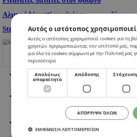
Ριγανάτες πατάτες στον φούρνο
Αλμυρά biscotti με ελιές και παρμεζάνα
Αυτός ο ιστότοπος χρησιμοποιεί
Street Food Sliders με καλαμπόκι και τυρί
Αυτός ο ιστότοπος χρησιμοποιεί cookies για τη βε
χρηστών. Χρησιμοποιώντας τον ιστότοπό μας, πα
για όλα τα cookies σύμφωνα με την Πολιτική μας γ
περισσότερα
Απολύτως
Απόδοσης
Στόχευση
NETWORK:
απαραίτητα
ΑΠΌΡΡΙΨΗ ΌΛΩΝ
ΕΜΦΆΝΙΣΗ ΛΕΠΤΟΜΕΡΕΙΏΝ