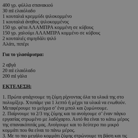
400 γρ. φύλλα σπανακιού
30 ml ελαιόλαδο
1 κουταλιά κρεμμύδι ψιλοκομμένο
1 κουταλιά άνηθος ψιλοκομμένος
150 γρ. φέτα ΑΛΑΜΠΡΑ κομμένη σε κύβους
150 γρ. χαλούμι ΑΛΑΜΠΡΑ κομμένο σε κύβους
2 κουταλιές σιμιγδάλι ψιλό
Αλάτι, πιπέρι
Για το γλασάρισμα:
2 αβγά
20 ml ελαιόλαδο
200 ml γάλα
ΕΚΤΕΛΕΣΗ:
1. Πρώτα φτιάχνουμε τη ζύμη ρίχνοντας όλα τα υλικά της στο
πολυμίξερ. Χτυπάμε για 1 λεπτό ή μέχρι τα υλικά να ενωθούν.
Μεταφέρουμε το μείγμα σ’ ένα μπολ και ζυμώνουμε.
2. Παίρνουμε τα 2/3 της ζύμης και τα ανοίγουμε σ’ έναν πάγκο
εργασίας στρωμένο με λαδόχαρτο. Αυτό θα είναι το κάτω μέρος
της σπανακόπιτάς μας. Ανοίγουμε και το δεύτερο πιο μικρό
κομμάτι που θα είναι το πάνω μέρος.
3. Με το πιο μεγάλο κομμάτι ζύμης στρώνουμε τη βάση και τις