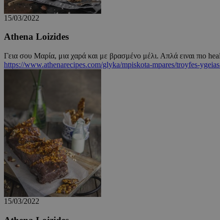
15/03/2022
takeOverCookie
Athena Loizides
__cf_bm
Γεια σου Μαρία, μια χαρά και με βρασμένο μέλι. Απλά ειναι πιο hea
https://www.athenarecipes.com/glyka/mpiskota-mpares/troyfes-ygeia
ShowSubLoginCo
ShowWizLogin
ShowWizLogin
ShowNewVisitor
15/03/2022