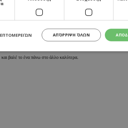
τα
ke εαν κανω την διπλη δοση ποση ωρα χρειαζεται ψησιμο;
ο κέντρο και αν αυτό βγαίνει με μείγμα άψητο σημαίνει θέλει κι άλλο 
ΛΕΠΤΟΜΕΡΕΙΏΝ
ΑΠΌΡΡΙΨΗ ΌΛΩΝ
ΑΠΟΔ
λλά χρησιμοποιήσω 1.5 δόση για να έρθει λίγο πιο ψηλό θα ψηθεί μ
2 και βαλέ το ένα πάνω στο άλλο καλύτερα.
Απολύτως απαραίτητα
Απόδοσης
Στόχευσης
Λειτουργικότητα
τητα cookies επιτρέπουν βασικές λειτουργίες του ιστότοπου, όπως τη σύνδεση χρή
σμού. Ο ιστότοπος δεν μπορεί να χρησιμοποιηθεί σωστά χωρίς τα απολύτως απαραί
Προμηθευτής
/
Λήξη
Περιγραφή
Πεδίο
συνεδρία
Χρησιμοποιήθηκε για σύνδεση στο
Google LLC
.cyprusen.wiz-
guide.com
συνεδρία
Cookie που δημιουργείται από εφα
PHP.net
βασίζονται στη γλώσσα PHP. Πρόκε
cyprus.wiz-
αναγνωριστικό γενικού σκοπού που
guide.com