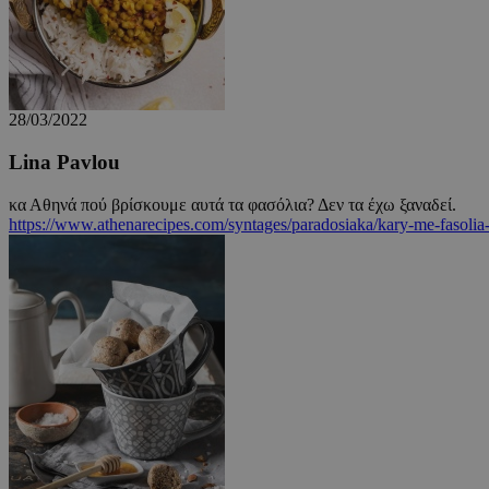
G_ENABLED_IDPS
28/03/2022
Lina Pavlou
takeOverCookie
κα Αθηνά πού βρίσκουμε αυτά τα φασόλια? Δεν τα έχω ξαναδεί.
https://www.athenarecipes.com/syntages/paradosiaka/kary-me-fasoli
ShowNewVisitor
LangCookie
PHPSESSID