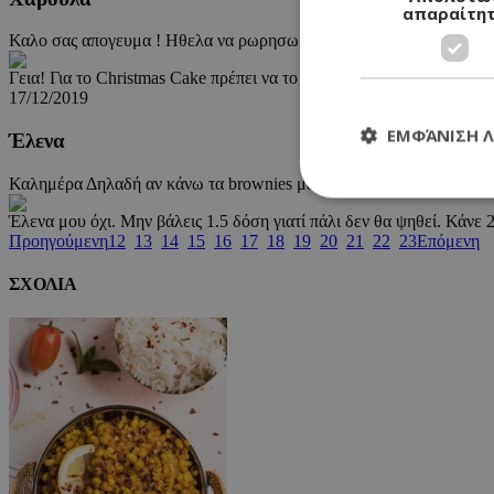
απαραίτη
Καλο σας απογευμα ! Ηθελα να ρωρησω σχετθκα με το christmas ca
Γεια! Για το Christmas Cake πρέπει να το ελέγχεις, βάλε μαχαίρι στ
17/12/2019
ΕΜΦΆΝΙΣΗ 
Έλενα
Καλημέρα Δηλαδή αν κάνω τα brownies με τυρί σε ορθογώνιο ταψί α
Έλενα μου όχι. Μην βάλεις 1.5 δόση γιατί πάλι δεν θα ψηθεί. Κάνε 
Προηγούμενη
12
13
14
15
16
17
18
19
20
21
22
23
Επόμενη
ΣΧΟΛΙΑ
Τα απολύτως απαραί
διαχείριση λογαρια
Ονοματεπώνυμο
G_ENABLED_IDPS
PHPSESSID