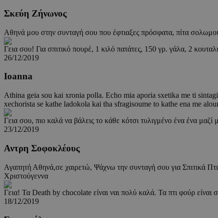
Σκεύη Ζήνωνος
Αθηνά μου στην συνταγή σου που έφτιαξες πρόσφατα, πίτα σολωμού μ
Γεια σου! Για σπιτικό πουρέ, 1 κιλό πατάτες, 150 γρ. γάλα, 2 κουταλ
26/12/2019
Ioanna
Athina geia sou kai xronia polla. Echo mia aporia sxetika me ti sinta
xechorista se kathe ladokola kai tha sfragisoume to kathe ena me alou
Γεια σου, πιο καλά να βάλεις το κάθε κότσι τυλιγμένο ένα ένα μαζί μ
23/12/2019
Αντρη Σοφοκλέους
Αγαπητή Αθηνά,σε χαιρετώ, Ψάχνω την συνταγή σου για Σπιτικά Πτι 
Χριστούγεννα
Γεια! Τα Death by chocolate είναι ναι πολύ καλά. Τα πτι φούρ εί
18/12/2019