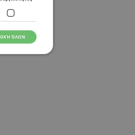
ψήσιμο.
ΟΧΉ ΌΛΩΝ
ια χαρά? Ευχαριστώ
ς
στη και τη
τητα cookies.
 Google
ρμογές που
ιται για ένα
 χρησιμοποιείται