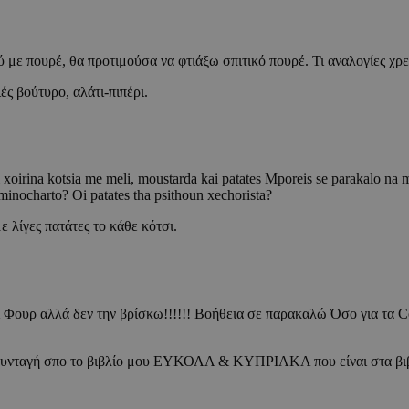
ε πουρέ, θα προτιμούσα να φτιάξω σπιτικό πουρέ. Τι αναλογίες χρει
ιές βούτυρο, αλάτι-πιπέρι.
gi xoirina kotsia me meli, moustarda kai patates Mporeis se parakalo na 
minocharto? Oi patates tha psithoun xechorista?
ε λίγες πατάτες το κάθε κότσι.
Φουρ αλλά δεν την βρίσκω!!!!!! Βοήθεια σε παρακαλώ Όσο για τα Coo
ναι συνταγή σπο το βιβλίο μου ΕΥΚΟΛΑ & ΚΥΠΡΙΑΚΑ που είναι στα βι