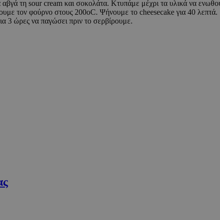
τα αβγά τη sour cream και σοκολάτα. Κτυπάμε μέχρι τα υλικά να ενωθο
Απολύτως απαραίτητα
Απόδοσης
Στόχευσης
Λειτουργικότητα
ουμε τον φούρνο στους 200οC. Ψήνουμε το cheesecake για 40 λεπτά.
ια 3 ώρες να παγώσει πριν το σερβίρουμε.
τητα cookies επιτρέπουν βασικές λειτουργίες του ιστότοπου, όπως τη σύνδεση χρή
σμού. Ο ιστότοπος δεν μπορεί να χρησιμοποιηθεί σωστά χωρίς τα απολύτως απαραί
Προμηθευτής
/
Λήξη
Περιγραφή
Πεδίο
συνεδρία
Χρησιμοποιήθηκε για σύνδεση στο
Google LLC
.cyprusen.wiz-
guide.com
συνεδρία
Cookie που δημιουργείται από εφα
PHP.net
βασίζονται στη γλώσσα PHP. Πρόκε
cyprus.wiz-
αναγνωριστικό γενικού σκοπού που
guide.com
για τη διατήρηση μεταβλητών περι
χρήστη. Συνήθως είναι ένας τυχαί
δημιουργείται, ο τρόπος με τον οπο
συγκεκριμένος για τον ιστότοπο, α
παράδειγμα είναι η διατήρηση της
σύνδεσης για έναν χρήστη μεταξύ 
Google Privacy Policy
συνεδρία
Χρησιμοποιήθηκε για σύνδεση στο
Google LLC
.cyprus.wiz-
guide.com
ας
cyprus.wiz-
1 μέρα
Χρησιμοποιείται για σκοπούς Capp
guide.com
εμφανίζει μόνο μια φορά την ημέρ
διάφορες διαφημιστικές ενέργειες 
over banner και τα push up και pu