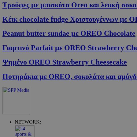
Τρούφες με μπισκότα Oreo και λευκή σοκ
ShowNewVisitor
Κέικ chocolate fudge Χριστουγέννων με 
LangCookie
Peanut butter sundae με OREO Chocolate
PHPSESSID
Γιορτινό Parfait με OREO Strawberry Ch
Ψημένο OREO Strawberry Cheesecake
Ποτηράκια με OREO, σοκολάτα και αμύγ
takeOverCookie
__cf_bm
NETWORK:
ShowSubLoginCo