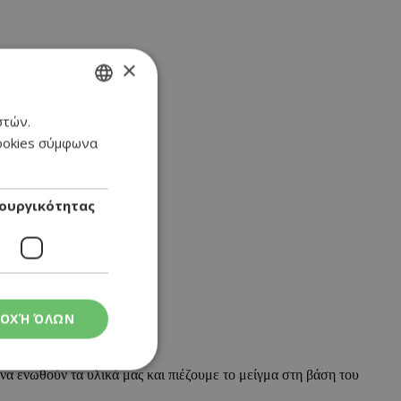
×
στών.
GREEK
cookies σύμφωνα
ENGLISH
ουργικότητας
ΟΧΉ ΌΛΩΝ
να ενωθούν τα υλικά μας και πιέζουμε το μείγμα στη βάση του