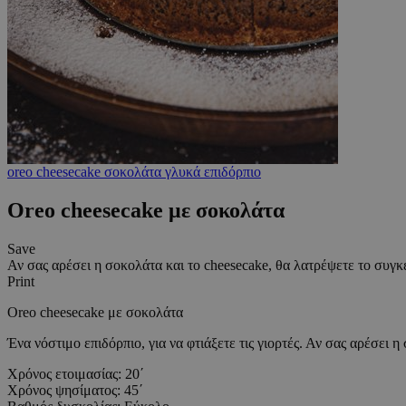
oreo
cheesecake
σοκολάτα
γλυκά
επιδόρπιο
Oreo cheesecake με σοκολάτα
Save
Αν σας αρέσει η σοκολάτα και το cheesecake, θα λατρέψετε το συγκ
Print
Oreo cheesecake με σοκολάτα
Ένα νόστιμο επιδόρπιο, για να φτιάξετε τις γιορτές. Αν σας αρέσει 
Χρόνος ετοιμασίας: 20΄
Χρόνος ψησίματος: 45΄