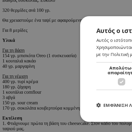
Βαθμός δυσκολίας: Εύκολο
320 θερμίδες ανά 100 γρ.
Θα χρειαστούμε ένα ταψί με αφαιρούμενη βάση διαμέτρου 23 εκ.
Αυτός ο ισ
Για 8 μερίδες
Αυτός ο ιστότοπο
Υλικά
Χρησιμοποιώντας
Για τη βάση
με την Πολιτική μ
154 γρ. μπισκότα Oreo (1 συσκευασία)
1 κουταλιά κακάο
40 γρ. μαργαρίνη
Απολύτω
απαραίτη
Για τη γέμιση
400 γρ. τυρί κρέμα
180 γρ. ζάχαρη
1 κουτάλια cornflour
3 αβγά
150 γρ. sour cream
ΕΜΦΆΝΙΣΗ 
170 γρ. σοκολάτα κουβερτούρα κομμένη σε κομμάτια
Εκτέλεση
1. Φτιάχνουμε πρώτα τη βάση του cheesecake. Στον κάδο του πολυμί
ταψιού μας.