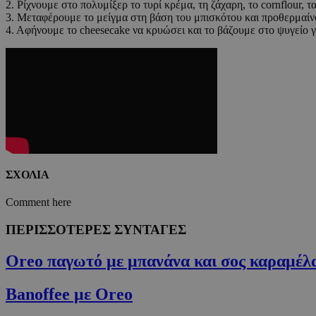
2. Ρίχνουμε στο πολυμίξερ το τυρί κρέμα, τη ζάχαρη, το cornflour, 
3. Μεταφέρουμε το μείγμα στη βάση του μπισκότου και προθερμαίν
4. Αφήνουμε το cheesecake να κρυώσει και το βάζουμε στο ψυγείο γ
Τα απολύτως απαραί
διαχείριση λογαρια
Ονοματεπώνυμο
G_ENABLED_IDPS
PHPSESSID
ΣΧΟΛΙΑ
Comment here
ΠΕΡΙΣΣΟΤΕΡΕΣ ΣΥΝΤΑΓΕΣ
G_ENABLED_IDPS
Oreo παγωτό με μπανάνα και σος καραμέλ
takeOverCookie
Banoffee με Oreo