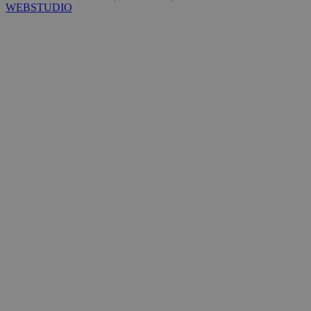
WEBSTUDIO
ShowNewVisitorPopup
cyprus.wiz-
10 χρόνια
guide.com
LangCookie
cyprusen.wiz-
1 εβδομάδα 
guide.com
μέρες
PHPSESSID
συνεδρία
PHP.net
cyprusen.wiz-
guide.com