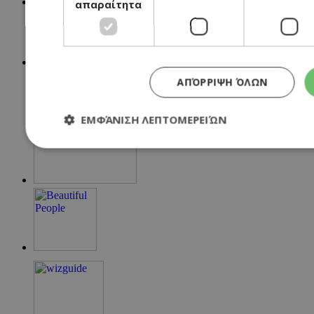
απαραίτητα
ΑΠΌΡΡΙΨΗ ΌΛΩΝ
ΕΜΦΆΝΙΣΗ ΛΕΠΤΟΜΕΡΕΙΏΝ
Απολύτως απαραίτητα
Απόδοσης
Στόχευσ
Τα απολύτως απαραίτητα cookies επιτρέπουν βασικές λειτουργί
σύνδεση χρήστη και τη διαχείριση λογαριασμού. Ο ιστότοπος δ
σωστά χωρίς τα απολύτως απαραίτητα cookies.
Προμηθευτής
/
Ονοματεπώνυμο
Λήξη
Πεδίο
G_ENABLED_IDPS
συνεδρία
Google LLC
.cyprusen.wiz-
guide.com