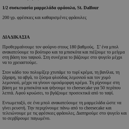
1/2 συσκευασία μαρμελάδα φράουλα, St. Dalfour
200 γρ. φρέσκιες και καθαρισμένες φράουλες
ΔΙΑΔΙΚΑΣΙΑ
Προθερμαίνουμε τον φούρνο στους 180 βαθμούς. Σ’ ένα μπολ
ανακατεύουμε το βούτυρο και τα μπισκότα και πιέζουμε το μείγμα
στη βάση του ταψιού. Στη συνέχεια το βάζουμε στο ψυγείο μέχρι
να το χρειαστούμε.
Στον κάδο του πολυμίξερ χτυπάμε το τυρί κρέμα, τη βανίλια, τη
ζάχαρη, τα αβγά, το ξύσμα φλούδας λεμονιού και τον χυμό
λεμονιού, μέχρι να γίνουν ομοιόμορφη κρέμα. Τη ρίχνουμε στη
βάση με τα μπισκότα και ψήνουμε το cheesecake για 50 περίπου
λεπτά. Αφού κρυώσει, το βγάζουμε προσεκτικά από το ταψί.
Εντωμεταξύ, σε ένα μπολ ανακατεύουμε τη μαρμελάδα ώστε να
γίνει ρευστή. Την περιχύνουμε πάνω από το cheesecake και
τελειώνουμε με τις φρέσκιες φράουλες. Διατηρούμε στο ψυγείο και
το σερβίρουμε παγωμένο.