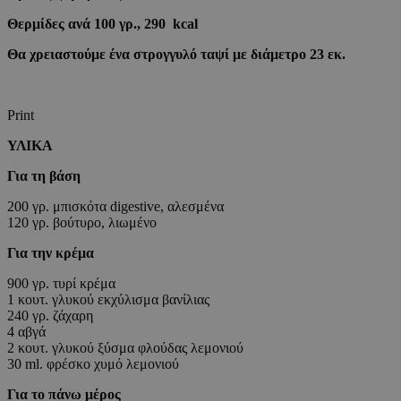
Θερμίδες ανά 100 γρ., 290 kcal
Θα χρειαστούμε ένα στρογγυλό ταψί με διάμετρο 23 εκ.
Print
ΥΛΙΚΑ
Για τη βάση
200 γρ. μπισκότα digestive, αλεσμένα
120 γρ. βούτυρο, λιωμένο
Για την κρέμα
900 γρ. τυρί κρέμα
1 κουτ. γλυκού εκχύλισμα βανίλιας
240 γρ. ζάχαρη
4 αβγά
2 κουτ. γλυκού ξύσμα φλούδας λεμονιού
30 ml. φρέσκο χυμό λεμονιού
Για το πάνω μέρος