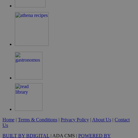
PHPSESSID
συνεδρία
PHP.net
cyprus.wiz-
guide.com
Goog
G_ENABLED_IDPS
συνεδρία
Google LLC
.cyprus.wiz-
guide.com
takeOverCookie
cyprus.wiz-
1 μέρα
guide.com
Home
|
Terms & Conditions
|
Privacy Policy
|
About Us
|
Contact
Us
BUILT BY BDIGITAL
| ADA CMS |
POWERED BY