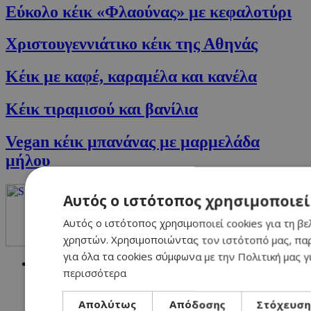
Εύκολο κέικ «Φλαούνας» με κεφαλοτύρι
Χριστουγεννιάτικο κέικ της Αθηνάς
Κέικ με καφέ, καραμέλα και κανέλα
Κέικ τιραμισού και βανίλια
Vegan κέικ μπανάνας με μαρμελάδα
μήλου
Αυτός ο ιστότοπος χρησιμοποιεί
Αυτός ο ιστότοπος χρησιμοποιεί cookies για τη βε
χρηστών. Χρησιμοποιώντας τον ιστότοπό μας, πα
για όλα τα cookies σύμφωνα με την Πολιτική μας γ
NETWORK:
περισσότερα
Απολύτως
Απόδοσης
Στόχευση