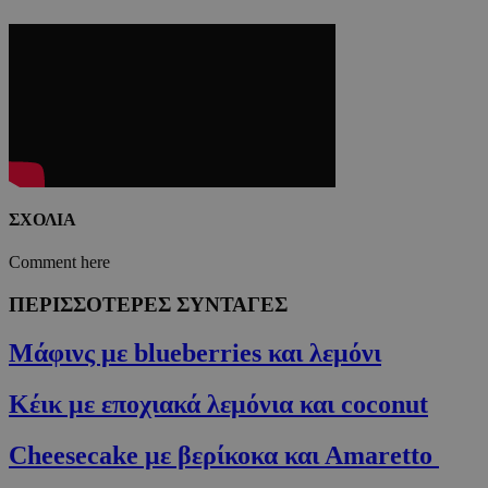
ΣΧΟΛΙΑ
Comment here
ΠΕΡΙΣΣΟΤΕΡΕΣ ΣΥΝΤΑΓΕΣ
Μάφινς με blueberries και λεμόνι
Κέικ με εποχιακά λεμόνια και coconut
Cheesecake με βερίκοκα και Αmaretto