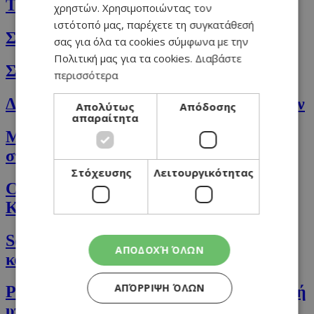
Τα ισχυρά δαμάσκηνα
χρηστών. Χρησιμοποιώντας τον
ιστότοπό μας, παρέχετε τη συγκατάθεσή
Σεβίτσε... το εξωτικό
σας για όλα τα cookies σύμφωνα με την
Πολιτική μας για τα cookies.
Διαβάστε
Σιμιγδάλι, το ωφέλιμο
περισσότερα
Δάφνη: η αγαπημένη θεών και ανθρώπων
Απολύτως
Απόδοσης
απαραίτητα
Μανιτάρια: 4+1 λόγοι για να τα εντάξετε
στη διατροφή σας
Στόχευσης
Λειτουργικότητας
Cajun (κατζούν): Το μπαχαρικό της
Καραϊβικής
Sour cream: Το υλικό που αγαπά η
ΑΠΟΔΟΧΉ ΌΛΩΝ
κουζίνα μας
ΑΠΌΡΡΙΨΗ ΌΛΩΝ
Parsnip, δαυκί ή παστινάκι: Φθινοπωρινή
υπερτροφή