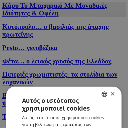
Κάρυ Το Μπαχαρικό Με Μοναδικές
Ιδιότητες & Οφέλη
Κοτόπουλο… ο βασιλιάς της άπαχης
πρωτεΐνης
Pesto… γενοβέζικα
Φέτα… ο λευκός χρυσός της Ελλάδας
Πιπεριές χρωματιστές: τα στολίδια των
λαχανικών
×
Bao buns: Τα αγαπημένα ασιατικά
Αυτός ο ιστότοπος
ψωμάκια
χρησιμοποιεί cookies
GREEK
Τυρί μασκαρπόνε: Το κρεμώδες
Αυτός ο ιστότοπος χρησιμοποιεί cookies
ENGLISH
για τη βελτίωση της εμπειρίας των