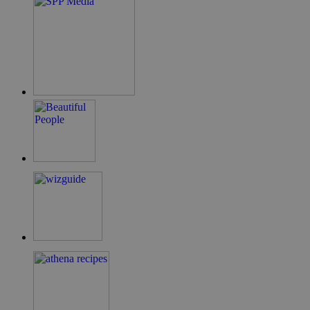
Google Privacy Policy
G_ENABLED_IDPS
συνεδρία
Google LLC
.cyprus.wiz-
guide.com