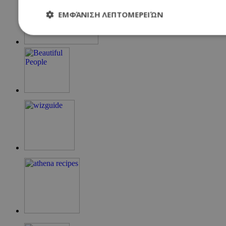
ΕΜΦΆΝΙΣΗ ΛΕΠΤΟΜΕΡΕΙΏΝ
Απολύτως απαραίτητα
Απόδοσης
Στόχευσ
Τα απολύτως απαραίτητα cookies επιτρέπουν βασικές λειτουργί
σύνδεση χρήστη και τη διαχείριση λογαριασμού. Ο ιστότοπος δ
σωστά χωρίς τα απολύτως απαραίτητα cookies.
Προμηθευτής
/
Ονοματεπώνυμο
Λήξη
Πεδίο
G_ENABLED_IDPS
συνεδρία
Google LLC
.cyprusen.wiz-
guide.com
PHPSESSID
συνεδρία
PHP.net
cyprus.wiz-
guide.com