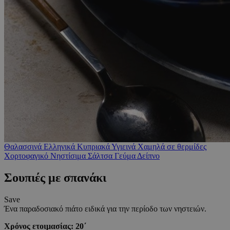
Θαλασσινά
Ελληνικά
Κυπριακά
Υγιεινά
Χαμηλά σε θερμίδες
Χορτοφαγικό
Νηστίσιμα
Σάλτσα
Γεύμα
Δείπνο
Σουπιές με σπανάκι
Save
Ένα παραδοσιακό πιάτο ειδικά για την περίοδο των νηστειών.
Χρόνος ετοιμασίας: 20΄