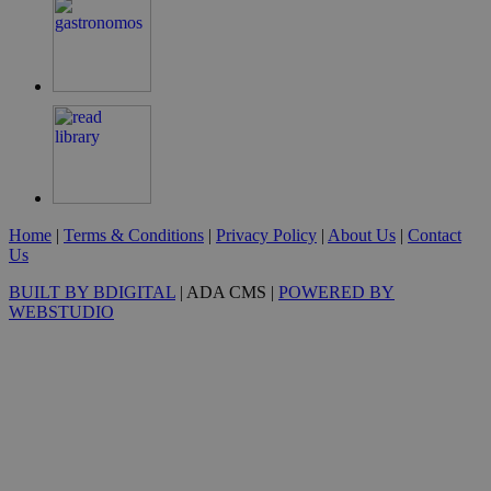
Goog
G_ENABLED_IDPS
συνεδρία
Google LLC
.cyprus.wiz-
guide.com
Home
|
Terms & Conditions
|
Privacy Policy
|
About Us
|
Contact
takeOverCookie
cyprus.wiz-
1 μέρα
Us
guide.com
BUILT BY BDIGITAL
| ADA CMS |
POWERED BY
WEBSTUDIO
ShowNewVisitorPopup
cyprus.wiz-
10 χρόνια
guide.com