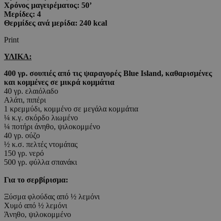
Χρόνος μαγειρέματος: 50’
Μερίδες: 4
Θερμίδες ανά μερίδα: 240 kcal
Print
ΥΛΙΚΑ:
400 γρ. σουπιές από τις ψαραγορές Blue Island, καθαρισμένες
και κομμένες σε μικρά κομμάτια
40 γρ. ελαιόλαδο
Αλάτι, πιπέρι
1 κρεμμύδι, κομμένο σε μεγάλα κομμάτια
¼ κ.γ. σκόρδο λιωμένο
¼ ποτήρι άνηθο, ψιλοκομμένο
40 γρ. ούζο
½ κ.σ. πελτές ντομάτας
150 γρ. νερό
500 γρ. φύλλα σπανάκι
Για το σερβίρισμα:
Ξύσμα φλούδας από ½ λεμόνι
Χυμό από ½ λεμόνι
Άνηθο, ψιλοκομμένο