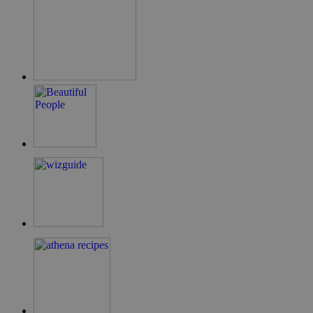
ShowNewVisitorPopup
cyprus.wiz-
10 χρόνια
guide.com
LangCookie
cyprusen.wiz-
1 εβδομάδα 3
guide.com
μέρες
PHPSESSID
συνεδρία
PHP.net
cyprusen.wiz-
guide.com