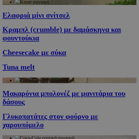
Προμηθευτής
/
Ονοματεπώνυμο
Λήξη
Πεδίο
Ελαφριά μίνι σνίτσελ
G_ENABLED_IDPS
συνεδρία
Google LLC
.cyprusen.wiz-
Κραμπλ (crumble) με δαμάσκηνα και
guide.com
φουντούκια
PHPSESSID
συνεδρία
PHP.net
cyprus.wiz-
guide.com
Cheesecake με σύκα
Tuna melt
Μακαρόνια μπολονέζ με μανιτάρια του
δάσους
Γλυκοπατάτες στον φούρνο με
Google Privacy Policy
χαρουπόμελο