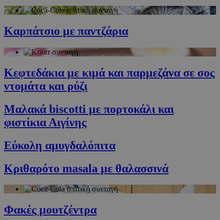
Καρπάτσιο με παντζάρια
Κεφτεδάκια με κιμά και παρμεζάνα σε σος
ντομάτα και ρύζι
Μαλακά biscotti με πορτοκάλι και
φιστίκια Αιγίνης
Εύκολη αμυγδαλόπιτα
Κριθαρότο masala με θαλασσινά
Φακές μουτζέντρα