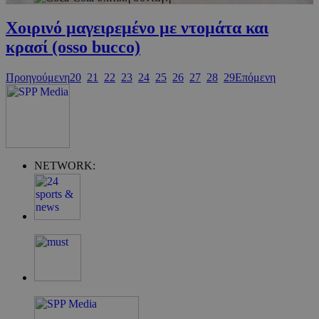
Χοιρινό μαγειρεμένο με ντομάτα και
κρασί (osso bucco)
Προηγούμενη
20
21
22
23
24
25
26
27
28
29
Επόμενη
G_ENABLED_IDPS
συνεδρία
Google LLC
.cyprus.wiz-
guide.com
takeOverCookie
cyprus.wiz-
1 μέρα
NETWORK:
guide.com