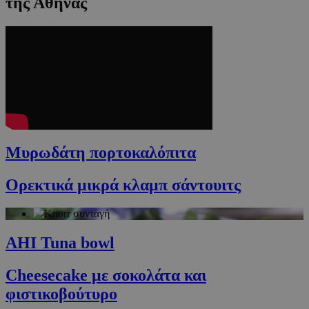
της Αθηνάς
Μυρωδάτη πορτοκαλόπιτα
Ορεκτικά μικρά κλαμπ σάντουιτς
AHI Tuna bowl
Cheesecake με σοκολάτα και
φιστικοβούτυρο