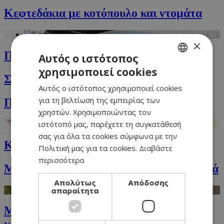
Κεφτεδάκια με κοτόπουλο και ντομάτα
×
Πικάντικο σνίτσελ με πουρέ
Αυτός ο ιστότοπος
χρησιμοποιεί cookies
GREEK
Σούπα κουνουπίδι και σπάνακι
Αυτός ο ιστότοπος χρησιμοποιεί cookies
ENGLISH
για τη βελτίωση της εμπειρίας των
Πατέ σοκολάτας με σος από pistachio
χρηστών. Χρησιμοποιώντας τον
ιστότοπό μας, παρέχετε τη συγκατάθεσή
σας για όλα τα cookies σύμφωνα με την
Κλασικό κροκ μεσιέ (croque monsieur)
Πολιτική μας για τα cookies.
Διαβάστε
περισσότερα
Μακαρονάδα με τόνο, μπρόκολο και τυριά
Απολύτως
Απόδοσης
απαραίτητα
Μακαρόνια κοχύλια με σος από πιπεριά