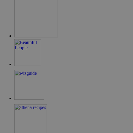
ShowNewVisitorPopup
cyprus.wiz-
10 χρόνια
guide.com
LangCookie
cyprusen.wiz-
1 εβδομάδα 3
guide.com
μέρες
PHPSESSID
συνεδρία
PHP.net
cyprusen.wiz-
guide.com