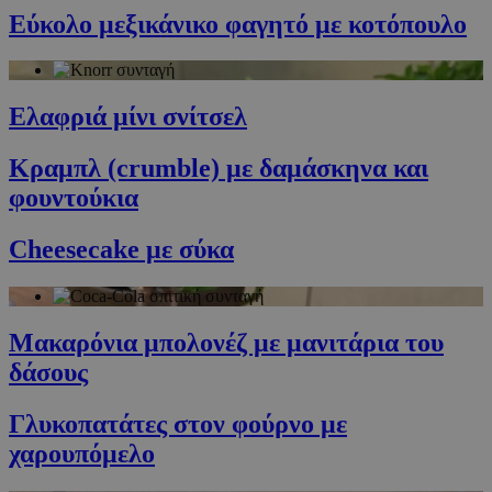
Εύκολο μεξικάνικο φαγητό με κοτόπουλο
Προμηθευτής
/
Ονοματεπώνυμο
Λήξη
Πεδίο
G_ENABLED_IDPS
συνεδρία
Google LLC
.cyprusen.wiz-
Ελαφριά μίνι σνίτσελ
guide.com
PHPSESSID
συνεδρία
PHP.net
cyprus.wiz-
Κραμπλ (crumble) με δαμάσκηνα και
guide.com
φουντούκια
Cheesecake με σύκα
Μακαρόνια μπολονέζ με μανιτάρια του
δάσους
Γλυκοπατάτες στον φούρνο με
Google Privacy Policy
χαρουπόμελο