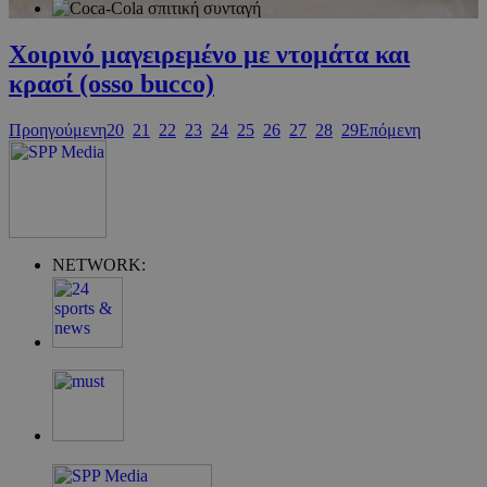
Χοιρινό μαγειρεμένο με ντομάτα και
κρασί (osso bucco)
Προηγούμενη
20
21
22
23
24
25
26
27
28
29
Επόμενη
G_ENABLED_IDPS
συνεδρία
Google LLC
.cyprus.wiz-
guide.com
takeOverCookie
cyprus.wiz-
1 μέρα
NETWORK:
guide.com