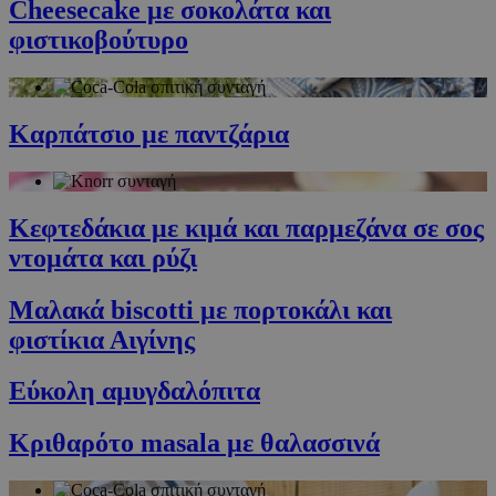
Cheesecake με σοκολάτα και
φιστικοβούτυρο
Καρπάτσιο με παντζάρια
Κεφτεδάκια με κιμά και παρμεζάνα σε σος
ντομάτα και ρύζι
Μαλακά biscotti με πορτοκάλι και
φιστίκια Αιγίνης
Εύκολη αμυγδαλόπιτα
Κριθαρότο masala με θαλασσινά