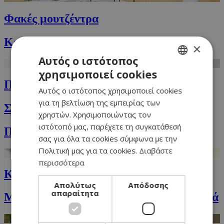
Φακές μουτζέντρα
Κεφτεδάκια με κοτόπουλο και ντομάτα
×
Αυτός ο ιστότοπος
χρησιμοποιεί cookies
GREEK
Πικάντικο σνίτσελ με πουρέ
Αυτός ο ιστότοπος χρησιμοποιεί cookies
ENGLISH
για τη βελτίωση της εμπειρίας των
Σούπα κουνουπίδι και σπάνακι
χρηστών. Χρησιμοποιώντας τον
ιστότοπό μας, παρέχετε τη συγκατάθεσή
Πατέ σοκολάτας με σος από pistachio
σας για όλα τα cookies σύμφωνα με την
Πολιτική μας για τα cookies.
Διαβάστε
περισσότερα
Κλασικό κροκ μεσιέ (croque monsieur)
Απολύτως
Απόδοσης
απαραίτητα
Μακαρονάδα με τόνο, μπρόκολο και τυριά