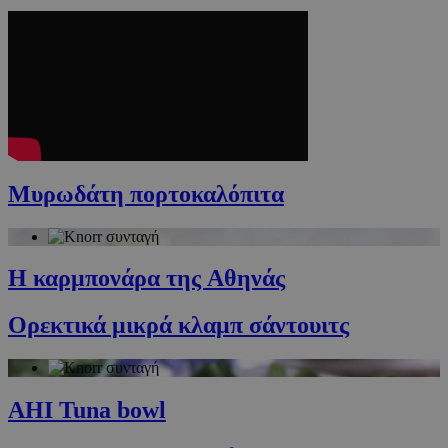
Μυρωδάτη πορτοκαλόπιτα
Η καρμπονάρα της Aθηνάς
Ορεκτικά μικρά κλαμπ σάντουιτς
AHI Tuna bowl