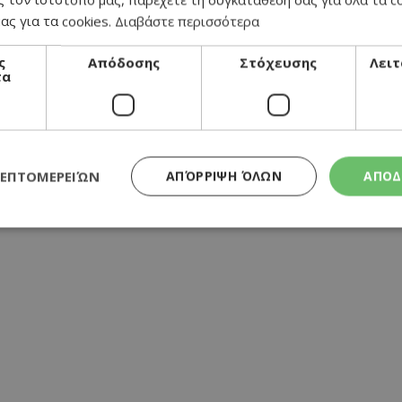
ας για τα cookies.
Διαβάστε περισσότερα
ς
Απόδοσης
Στόχευσης
Λειτ
τα
ΛΕΠΤΟΜΕΡΕΙΏΝ
ΑΠΌΡΡΙΨΗ ΌΛΩΝ
ΑΠΟΔ
Απολύτως απαραίτητα
Απόδοσης
Στόχευσης
Λειτουργικότητα
τητα cookies επιτρέπουν βασικές λειτουργίες του ιστότοπου, όπως τη σύνδεση χρή
σμού. Ο ιστότοπος δεν μπορεί να χρησιμοποιηθεί σωστά χωρίς τα απολύτως απαραί
Προμηθευτής
/
Λήξη
Περιγραφή
Πεδίο
συνεδρία
Χρησιμοποιήθηκε για σύνδεση στο
Google LLC
.cyprusen.wiz-