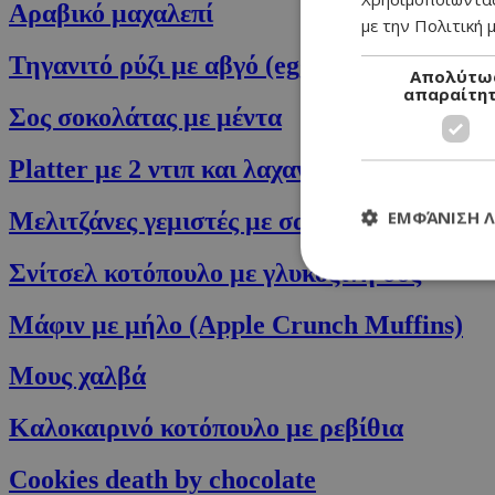
Αραβικό μαχαλεπί
με την Πολιτική μ
Τηγανιτό ρύζι με αβγό (egg fried rice)
Απολύτω
απαραίτη
Σος σοκολάτας με μέντα
Platter με 2 ντιπ και λαχανικά εποχής
ΕΜΦΆΝΙΣΗ 
Μελιτζάνες γεμιστές με σαλάτα πουργούρι
Σνίτσελ κοτόπουλο με γλυκόξινη σος
Mάφιν με μήλο (Apple Crunch Muffins)
Τα απολύτως απαραί
Μους χαλβά
διαχείριση λογαρια
Καλοκαιρινό κοτόπουλο με ρεβίθια
Ονοματεπώνυμο
G_ENABLED_IDPS
Cookies death by chocolate