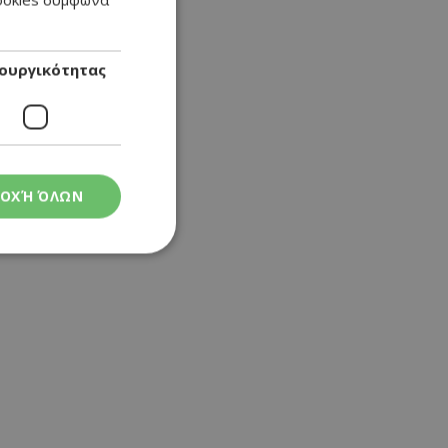
ENGLISH
ουργικότητας
ΟΧΉ ΌΛΩΝ
ς
στη και τη
τητα cookies.
 Google