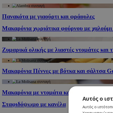
Πανακότα με γιαούρτι και φράουλες
Μακαρόνια χωριάτικα φούρνου με χαλούμι 
Ζυμαρικά ολικής με λιαστές ντομάτες και 
Μακαρόνια Πέννες με βότκα και σάλτσα G
Μακαρόνια με ντομάτα και μελιτζάνες (Α 
Αυτός ο ισ
Σταφιδόψωμο με κανέλα
Αυτός ο ιστότοπο
Χρησιμοποιώντας