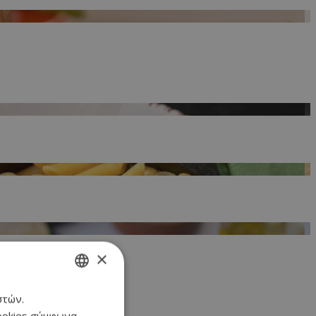
×
στών.
GREEK
cookies σύμφωνα