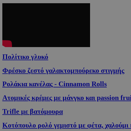
Πολίτικο γλυκό
Φρέσκο ζεστό γαλακτομπούρεκο στιγμής
Ρολάκια κανέλας - Cinnamon Rolls
Ατομικές κρέμες με μάνγκο και passion fru
Trifle με βατόμουρα
Κοτόπουλο ρολό γεμιστό με φέτα, χαλούμι 