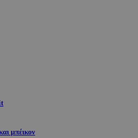
it
και μπέικον