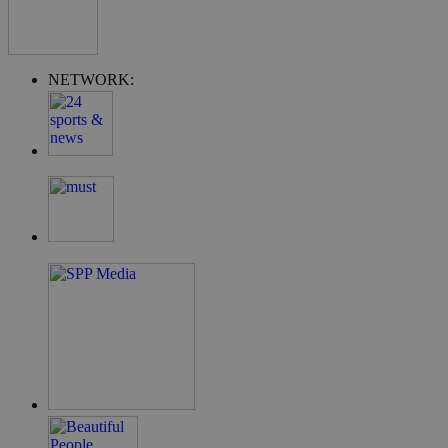
NETWORK:
takeOverCookie
__cf_bm
ShowSubLoginCo
ShowWizLogin
ShowWizLogin