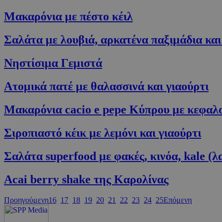
Μακαρόνια με πέστο κέιλ
PHPSESSID
Σαλάτα με λουβιά, αρκατένα παξιμάδια κα
Νηστίσιμα Γεμιστά
Ατομικά πατέ με θαλασσινά και γιαούρτι
G_ENABLED_IDPS
Μακαρόνια cacio e pepe Κύπρου με κεφαλ
takeOverCookie
Σιροπιαστό κέικ με λεμόνι και γιαούρτι
ShowNewVisitor
Σαλάτα superfood με φακές, κινόα, kale (λ
Acai berry shake της Καρολίνας
LangCookie
Προηγούμενη
16
17
18
19
20
21
22
23
24
25
Επόμενη
PHPSESSID