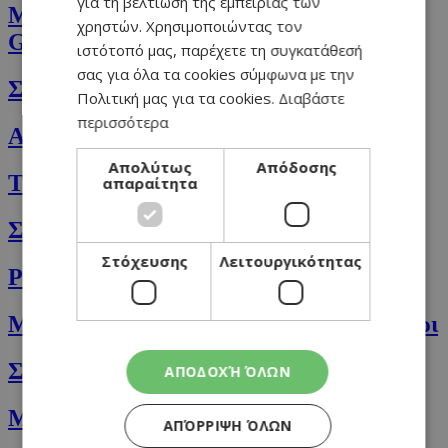
για τη βελτίωση της εμπειρίας των
Μακαρόνια Πέννες με βότκα και σάλτσα
χρηστών. Χρησιμοποιώντας τον
Gorgonzola
ιστότοπό μας, παρέχετε τη συγκατάθεσή
σας για όλα τα cookies σύμφωνα με την
Σταφιδόψωμο με κανέλα
Πολιτική μας για τα cookies.
Διαβάστε
περισσότερα
Αραβικό μαχαλεπί
Απολύτως
Απόδοσης
Τηγανιτό ρύζι με αβγό (egg fried rice)
απαραίτητα
Σος σοκολάτας με μέντα
Στόχευσης
Λειτουργικότητας
Platter με 2 ντιπ και λαχανικά εποχής
Μελιτζάνες γεμιστές με σαλάτα πουργούρι
Σνίτσελ κοτόπουλο με γλυκόξινη σος
ΑΠΟΔΟΧΉ ΌΛΩΝ
Mάφιν με μήλο (Apple Crunch Muffins)
ΑΠΌΡΡΙΨΗ ΌΛΩΝ