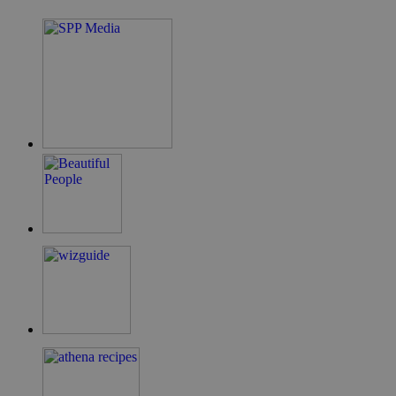
takeOverCookie
cyprus.wiz-
1 μέρα
guide.com
ShowNewVisitorPopup
cyprus.wiz-
10 χρόνια
guide.com