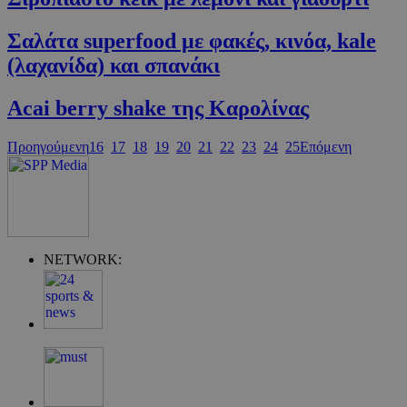
Σαλάτα superfood με φακές, κινόα, kale
(λαχανίδα) και σπανάκι
Acai berry shake της Καρολίνας
Προηγούμενη
16
17
18
19
20
21
22
23
24
25
Επόμενη
Google Privacy Policy
NETWORK:
G_ENABLED_IDPS
συνεδρία
Google LLC
.cyprus.wiz-
guide.com