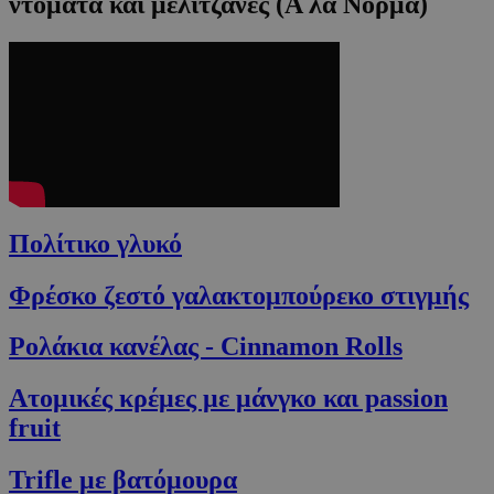
ντομάτα και μελιτζάνες (Α λα Νόρμα)
Πολίτικο γλυκό
Φρέσκο ζεστό γαλακτομπούρεκο στιγμής
Ρολάκια κανέλας - Cinnamon Rolls
Ατομικές κρέμες με μάνγκο και passion
fruit
Trifle με βατόμουρα