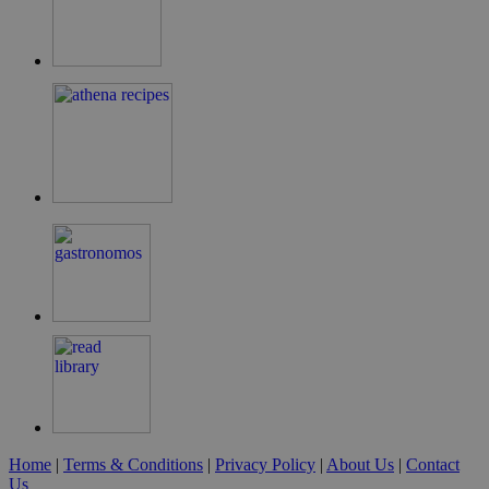
LangCookie
cyprusen.wiz-
1 εβδομάδα 3
guide.com
μέρες
PHPSESSID
συνεδρία
PHP.net
cyprusen.wiz-
guide.com
Home
|
Terms & Conditions
|
Privacy Policy
|
About Us
|
Contact
Us