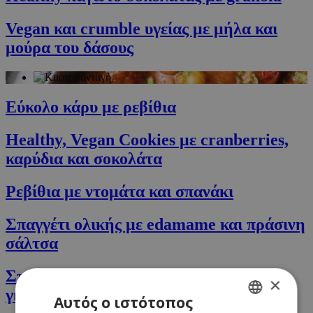
Vegan και crumble υγείας με μήλα και
μούρα του δάσους
Εύκολο κάρυ με ρεβίθια
Healthy, Vegan Cookies με cranberries,
καρύδια και σοκολάτα
Ρεβίθια με ντομάτα και σπανάκι
Σπαγγέτι ολικής με edamame και πράσινη
σάλτσα
Σπαγγέτι με σάλτσα αβοκάντο και τυρί
×
γκούντα
Αυτός ο ιστότοπος