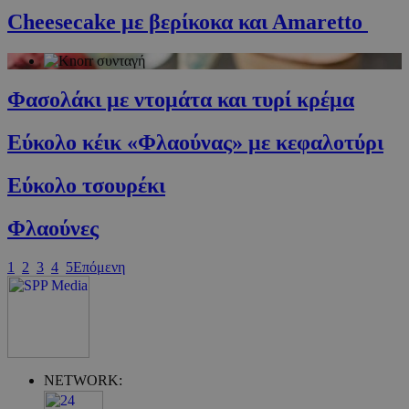
cyprus.wiz-
Cheesecake με βερίκοκα και Αmaretto
guide.com
Φασολάκι με ντομάτα και τυρί κρέμα
Εύκολο κέικ «Φλαούνας» με κεφαλοτύρι
Εύκολο τσουρέκι
Φλαούνες
Google Privacy Policy
1
2
3
4
5
Επόμενη
NETWORK: