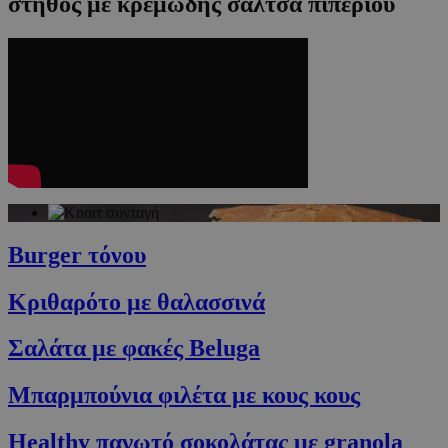
στήθος με κρεμώδης σάλτσα πιπεριού
Burger τόνου
Κριθαρότο με θαλασσινά
Σαλάτα με φακές Beluga
Μπαρμπούνια φιλέτα με κους κους
Healthy παγωτό σοκολάτας με granola