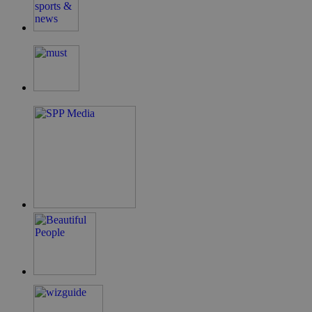
G_ENABLED_IDPS
συνεδρία
Google LLC
.cyprus.wiz-
guide.com
takeOverCookie
cyprus.wiz-
1 μέρα
guide.com
ShowNewVisitorPopup
cyprus.wiz-
10 χρόνια
guide.com