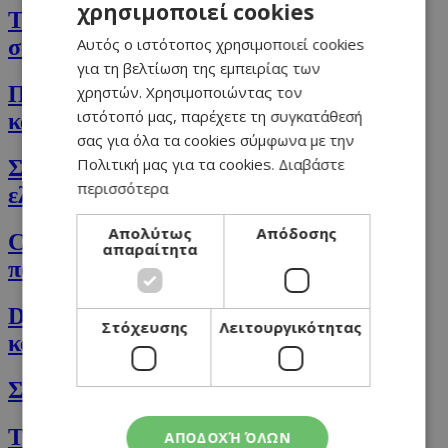
χρησιμοποιεί cookies
GREEK
Tartare τόνου με harissa, αβοκάντο και
Αυτός ο ιστότοπος χρησιμοποιεί cookies
σάλτσα ponzu
ENGLISH
για τη βελτίωση της εμπειρίας των
Πίτσα με λιαστές ντομάτες, μοτσαρέλα
χρηστών. Χρησιμοποιώντας τον
ιστότοπό μας, παρέχετε τη συγκατάθεσή
και σπανάκι
σας για όλα τα cookies σύμφωνα με την
Πολιτική μας για τα cookies.
Διαβάστε
Σαλάτα με κολοκύθια, σπανάκι, τυρί σος,
περισσότερα
ελαιόλαδο και καρύδι
Απολύτως
Απόδοσης
Cookies μαύρης σοκολάτας &
απαραίτητα
πορτοκαλιού
Detox smoothie με πορτοκάλι και
Στόχευσης
Λειτουργικότητας
κουρκουμά
Σαλάτα με κοτόπουλο και βαλσάμικο
Tραγανιστό Ψητό κοτόπουλο με σάλτσα
ΑΠΟΔΟΧΉ ΌΛΩΝ