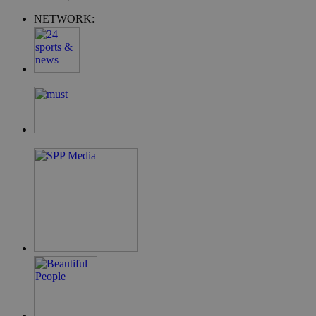
NETWORK:
G_ENABLED_IDPS
συνεδρία
Google LLC
.cyprus.wiz-
guide.com
takeOverCookie
cyprus.wiz-
1 μέρα
guide.com
ShowNewVisitorPopup
cyprus.wiz-
10 χρόνια
guide.com