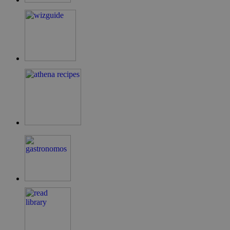
LangCookie
cyprusen.wiz-
1 εβδομάδα 3
guide.com
μέρες
PHPSESSID
συνεδρία
PHP.net
cyprusen.wiz-
guide.com