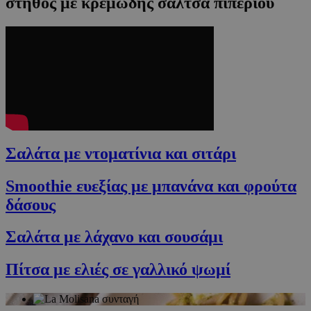
στήθος με κρεμώδης σάλτσα πιπεριού
Σαλάτα με ντοματίνια και σιτάρι
Smoothie ευεξίας με μπανάνα και φρούτα
δάσους
Σαλάτα με λάχανο και σουσάμι
Πίτσα με ελιές σε γαλλικό ψωμί