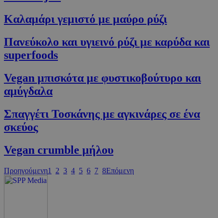
PHPSESSID
συνεδρία
PHP.net
Καλαμάρι γεμιστό με μαύρο ρύζι
cyprus.wiz-
guide.com
Πανεύκολο και υγιεινό ρύζι με καρύδα και
superfoods
Vegan μπισκότα με φυστικοβούτυρο και
αμύγδαλα
Σπαγγέτι Τοσκάνης με αγκινάρες σε ένα
σκεύος
Google Privacy Policy
Vegan crumble μήλου
Προηγούμενη
1
2
3
4
5
6
7
8
Επόμενη