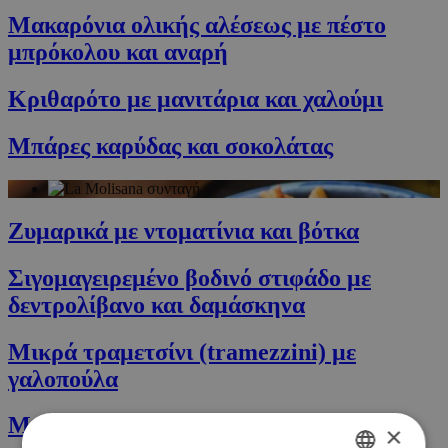
Μακαρόνια ολικής αλέσεως με πέστο
μπρόκολου και αναρή
Κριθαρότο με μανιτάρια και χαλούμι
Μπάρες καρύδας και σοκολάτας
Ζυμαρικά με ντοματίνια και βότκα
Σιγομαγειρεμένο βοδινό στιφάδο με
δεντρολίβανο και δαμάσκηνα
Μικρά τραμετσίνι (tramezzini) με
γαλοπούλα
Μεξικάνικο φαγητό στο ηλεκτρό τηγάνι
×