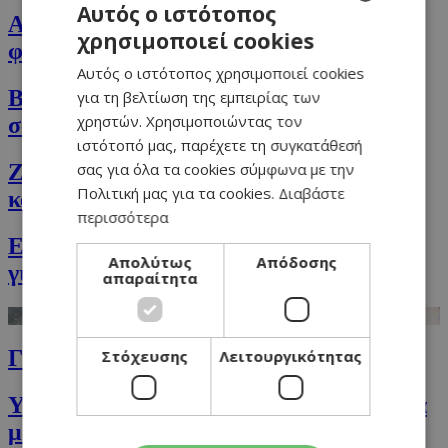
Αυτός ο ιστότοπος
Ακαταμάχητα μακαρόνια ψημένα στον
χρησιμοποιεί cookies
GREEK
φούρνο με τυριά
Αυτός ο ιστότοπος χρησιμοποιεί cookies
ENGLISH
Burger κοτόπουλου με μπέικον & σιρόπι
για τη βελτίωση της εμπειρίας των
χρηστών. Χρησιμοποιώντας τον
σφενδάμου
ιστότοπό μας, παρέχετε τη συγκατάθεσή
σας για όλα τα cookies σύμφωνα με την
Ζυμαρικά με πέστο βασιλικού, δυόσμου
Πολιτική μας για τα cookies.
Διαβάστε
και αλεσμένη φρυγανιά
περισσότερα
Εξωτικό επιδόρπιο με λεμόνι, ανανά και
Απολύτως
Απόδοσης
γιαούρτι
απαραίτητα
Γαριδομακαρονάδα
Στόχευσης
Λειτουργικότητας
Υγιεινό κέικ με ελαιόλαδο και μαρμελάδα
μαύρο κεράσι