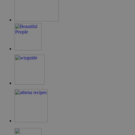
LangCookie
cyprusen.wiz-
1 εβδομάδα 3
guide.com
μέρες
PHPSESSID
συνεδρία
PHP.net
cyprusen.wiz-
guide.com