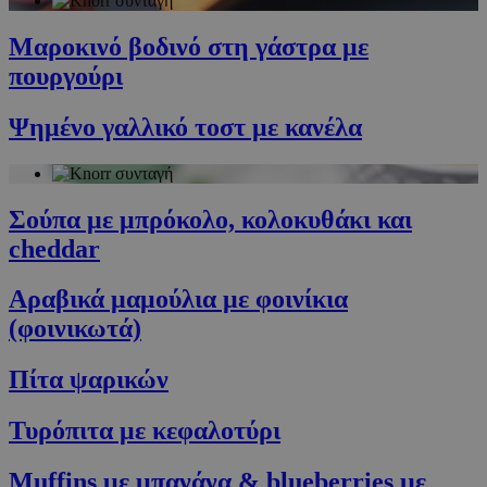
Προμηθευτής
/
Ονοματεπώνυμο
Λήξη
Πεδίο
Μαροκινό βοδινό στη γάστρα με
G_ENABLED_IDPS
συνεδρία
Google LLC
.cyprusen.wiz-
πουργούρι
guide.com
PHPSESSID
συνεδρία
PHP.net
Ψημένο γαλλικό τοστ με κανέλα
cyprus.wiz-
guide.com
Σούπα με μπρόκολο, κολοκυθάκι και
cheddar
Αραβικά μαμούλια με φοινίκια
(φοινικωτά)
Πίτα ψαρικών
Google Privacy Policy
Τυρόπιτα με κεφαλοτύρι
Muffins με μπανάνα & blueberries με