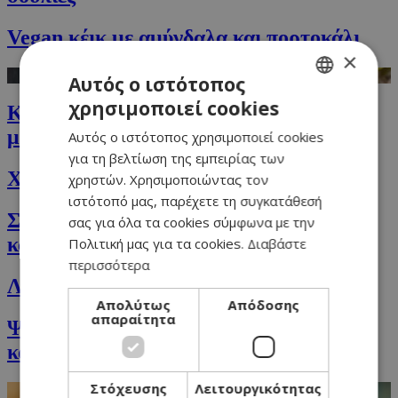
Vegan κέικ με αμύγδαλα και πορτοκάλι
×
Αυτός ο ιστότοπος
χρησιμοποιεί cookies
Κοτόπουλο με φιστίκια και πικάντικο
GREEK
μάνγκο
Αυτός ο ιστότοπος χρησιμοποιεί cookies
ENGLISH
για τη βελτίωση της εμπειρίας των
Χαλουμωτή
χρηστών. Χρησιμοποιώντας τον
ιστότοπό μας, παρέχετε τη συγκατάθεσή
Σάντουιτς με ζαμπόν, τυρί, μπέικον,
σας για όλα τα cookies σύμφωνα με την
καραμελωμένα κρεμμύδια και ανανά
Πολιτική μας για τα cookies.
Διαβάστε
περισσότερα
Λαβράκι σεβίτσε (ορεκτικό για μπουφέ)
Απολύτως
Απόδοσης
απαραίτητα
Ψητό Brioche (μπριός) με ζαμπόν, τυρί
και μανιτάρια
Στόχευσης
Λειτουργικότητας