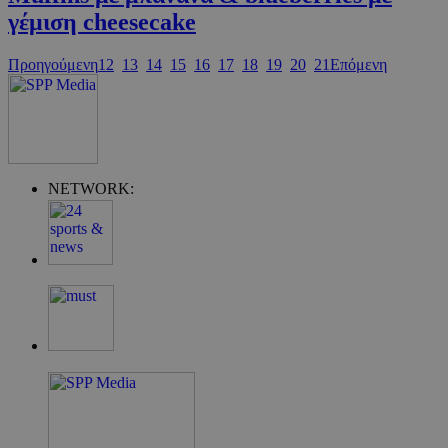
γέμιση cheesecake
Προηγούμενη
12
13
14
15
16
17
18
19
20
21
Επόμενη
G_ENABLED_IDPS
συνεδρία
Google LLC
.cyprus.wiz-
guide.com
NETWORK:
takeOverCookie
cyprus.wiz-
1 μέρα
guide.com
ShowNewVisitorPopup
cyprus.wiz-
10 χρόνια
guide.com