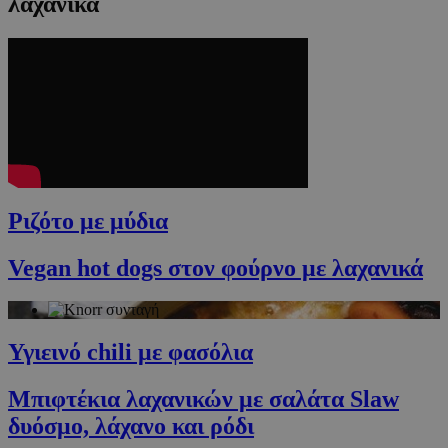
λαχανικά
Ριζότο με μύδια
Vegan hot dogs στον φούρνο με λαχανικά
Υγιεινό chili με φασόλια
Μπιφτέκια λαχανικών με σαλάτα Slaw
δυόσμο, λάχανο και ρόδι