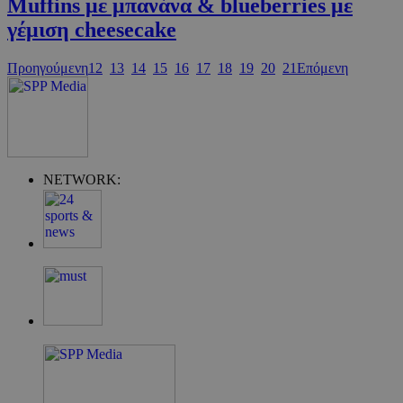
Muffins με μπανάνα & blueberries με
γέμιση cheesecake
Προηγούμενη
12
13
14
15
16
17
18
19
20
21
Επόμενη
G_ENABLED_IDPS
συνεδρία
Google LLC
.cyprus.wiz-
guide.com
NETWORK:
takeOverCookie
cyprus.wiz-
1 μέρα
guide.com
ShowNewVisitorPopup
cyprus.wiz-
10 χρόνια