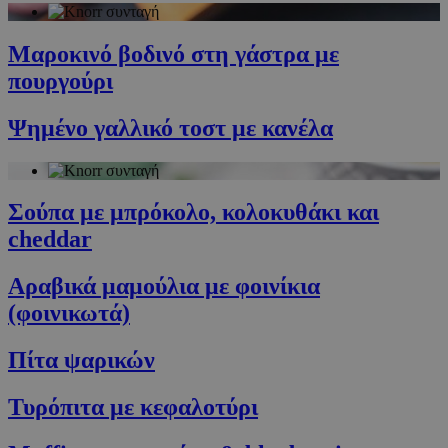
Προμηθευτής
/
Ονοματεπώνυμο
Λήξη
Πεδίο
Μαροκινό βοδινό στη γάστρα με
G_ENABLED_IDPS
συνεδρία
Google LLC
.cyprusen.wiz-
πουργούρι
guide.com
PHPSESSID
συνεδρία
PHP.net
Ψημένο γαλλικό τοστ με κανέλα
cyprus.wiz-
guide.com
Σούπα με μπρόκολο, κολοκυθάκι και
cheddar
Αραβικά μαμούλια με φοινίκια
(φοινικωτά)
Πίτα ψαρικών
Google Privacy Policy
Τυρόπιτα με κεφαλοτύρι