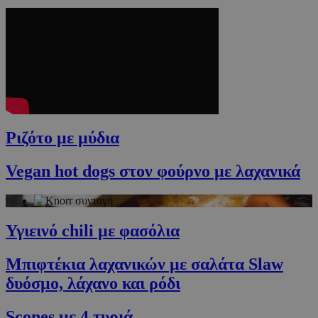
Ριζότο με μύδια
Vegan hot dogs στον φούρνο με λαχανικά
Υγιεινό chili με φασόλια
Μπιφτέκια λαχανικών με σαλάτα Slaw
δυόσμο, λάχανο και ρόδι
Scones με 4 τυριά