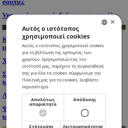
σουπιές
Vegan κέικ με αμύγδαλα και πορτοκάλι
×
Αυτός ο ιστότοπος
χρησιμοποιεί cookies
GREEK
Κοτόπουλο με φιστίκια και πικάντικο
Αυτός ο ιστότοπος χρησιμοποιεί cookies
μάνγκο
ENGLISH
για τη βελτίωση της εμπειρίας των
χρηστών. Χρησιμοποιώντας τον
Χαλουμωτή
ιστότοπό μας, παρέχετε τη συγκατάθεσή
σας για όλα τα cookies σύμφωνα με την
Σάντουιτς με ζαμπόν, τυρί, μπέικον,
Πολιτική μας για τα cookies.
Διαβάστε
καραμελωμένα κρεμμύδια και ανανά
περισσότερα
Λαβράκι σεβίτσε (ορεκτικό για μπουφέ)
Απολύτως
Απόδοσης
απαραίτητα
Ψητό Brioche (μπριός) με ζαμπόν, τυρί
και μανιτάρια
Στόχευσης
Λειτουργικότητας