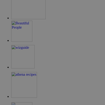
guide.com
LangCookie
cyprusen.wiz-
1 εβδομάδα 3
guide.com
μέρες
PHPSESSID
συνεδρία
PHP.net
cyprusen.wiz-
guide.com