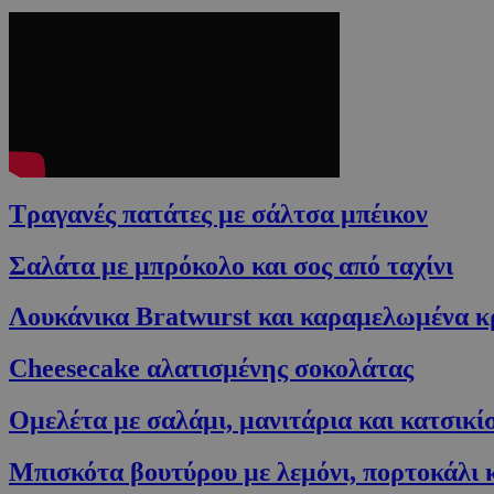
Τραγανές πατάτες με σάλτσα μπέικον
Σαλάτα με μπρόκολο και σος από ταχίνι
Λουκάνικα Bratwurst και καραμελωμένα κρ
Cheesecake αλατισμένης σοκολάτας
Ομελέτα με σαλάμι, μανιτάρια και κατσικίσ
Μπισκότα βουτύρου με λεμόνι, πορτοκάλι κ