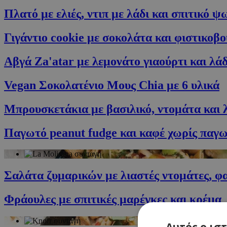
Πλατό με ελιές, ντιπ με λάδι και σπιτικό ψ
Γιγάντιο cookie με σοκολάτα και φιστικοβ
Αβγά Za'atar με λεμονάτο γιαούρτι και λάδ
Vegan Σοκολατένιο Μους Chia με 6 υλικά
Μπρουσκετάκια με βασιλικό, ντομάτα και 
Παγωτό peanut fudge και καφέ χωρίς παγ
Σαλάτα ζυμαρικών με λιαστές ντομάτες, φα
Φράουλες με σπιτικές μαρέγκες και κρέμα