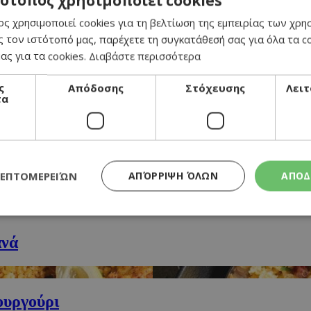
τότοπος χρησιμοποιεί cookies
ι τζίντζερ
ς χρησιμοποιεί cookies για τη βελτίωση της εμπειρίας των χρη
 τον ιστότοπό μας, παρέχετε τη συγκατάθεσή σας για όλα τα 
τα τζάκετ
ας για τα cookies.
Διαβάστε περισσότερα
γκινάρα
ς
Απόδοσης
Στόχευσης
Λειτ
τα
τζούγιες
ΛΕΠΤΟΜΕΡΕΙΏΝ
ΑΠΌΡΡΙΨΗ ΌΛΩΝ
ΑΠΟΔ
ανά
Απολύτως απαραίτητα
Απόδοσης
Στόχευσης
Λειτουργικότητα
τητα cookies επιτρέπουν βασικές λειτουργίες του ιστότοπου, όπως τη σύνδεση χρή
σμού. Ο ιστότοπος δεν μπορεί να χρησιμοποιηθεί σωστά χωρίς τα απολύτως απαραί
ουργούρι
Προμηθευτής
/
Λήξη
Περιγραφή