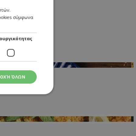
στών.
GREEK
cookies σύμφωνα
ENGLISH
ουργικότητας
ΟΧΉ ΌΛΩΝ
ς
στη και τη
τητα cookies.