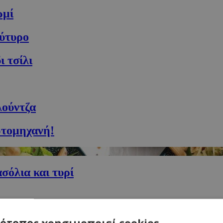
ωμί
ούτυρο
ι τσίλι
λούντζα
ωτομηχανή!
σόλια και τυρί