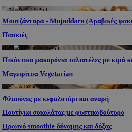
G_ENABLED_IDPS
Μουτζάνταρα - Mujaddara (Αραβικές φακές
PHPSESSID
Πασκιές
Πικάντικα μακαρόνια ταλιατέλες με κιμά κ
G_ENABLED_IDPS
Μαγειρίτσα Vegetarian
takeOverCookie
Φλαούνες με κεφαλοτύρι και αναρή
ShowNewVisitor
Πουτίγκα σοκολάτας με φυστικοβούτυρο
Πρωινό smoothie δύναμης και δόξας
LangCookie