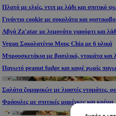
Πλατό με ελιές, ντιπ με λάδι και σπιτικό ψ
Γιγάντιο cookie με σοκολάτα και φιστικοβ
Αβγά Za'atar με λεμονάτο γιαούρτι και λάδ
Vegan Σοκολατένιο Μους Chia με 6 υλικά
Μπρουσκετάκια με βασιλικό, ντομάτα και 
Παγωτό peanut fudge και καφέ χωρίς παγ
Σαλάτα ζυμαρικών με λιαστές ντομάτες, φα
Φράουλες με σπιτικές μαρέγκες και κρέμα