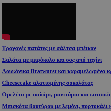
Τραγανές πατάτες με σάλτσα μπέικον
Σαλάτα με μπρόκολο και σος από ταχίνι
Λουκάνικα Bratwurst και καραμελωμένα κρ
Cheesecake αλατισμένης σοκολάτας
Ομελέτα με σαλάμι, μανιτάρια και κατσικίσ
Μπισκότα βουτύρου με λεμόνι, πορτοκάλι κ