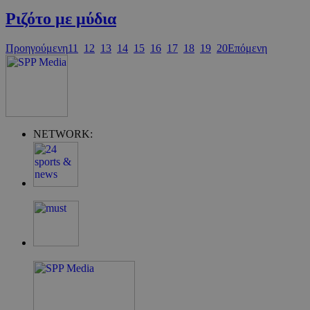
Ριζότο με μύδια
PHPSESSID
Προηγούμενη
11
12
13
14
15
16
17
18
19
20
Επόμενη
takeOverCookie
NETWORK:
__cf_bm
ShowSubLoginCo
ShowWizLogin