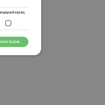
ουργικότητας
ΟΧΉ ΌΛΩΝ
ς
στη και τη
τητα cookies.
 Google