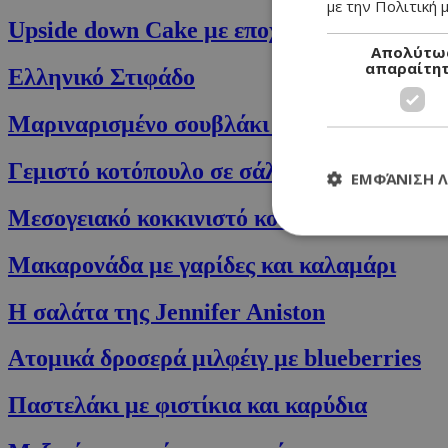
με την Πολιτική μ
Upside down Cake με εποχιακά φρούτα
Απολύτω
απαραίτη
Ελληνικό Στιφάδο
Μαριναρισμένο σουβλάκι κοτόπουλο με πίτ
Γεμιστό κοτόπουλο σε σάλτσα με μανιτάρι
ΕΜΦΆΝΙΣΗ 
Μεσογειακό κοκκινιστό κοτόπουλο με ντομά
Μακαρονάδα με γαρίδες και καλαμάρι
Η σαλάτα της Jennifer Aniston
Τα απολύτως απαραί
διαχείριση λογαρια
Ατομικά δροσερά μιλφέιγ με blueberries
Ονοματεπώνυμο
Παστελάκι με φιστίκια και καρύδια
G_ENABLED_IDPS