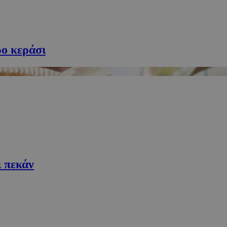
συνεδρία
Cookie που δημιουργείται από εφα
PHP.net
βασίζονται στη γλώσσα PHP. Πρόκε
cyprus.wiz-
αναγνωριστικό γενικού σκοπού που
guide.com
για τη διατήρηση μεταβλητών περι
χρήστη. Συνήθως είναι ένας τυχαί
δημιουργείται, ο τρόπος με τον οπο
ρο κεράσι
συγκεκριμένος για τον ιστότοπο, α
παράδειγμα είναι η διατήρηση της
σύνδεσης για έναν χρήστη μεταξύ 
Google Privacy Policy
συνεδρία
Χρησιμοποιήθηκε για σύνδεση στο
Google LLC
.cyprus.wiz-
guide.com
cyprus.wiz-
1 μέρα
Χρησιμοποιείται για σκοπούς Capp
guide.com
εμφανίζει μόνο μια φορά την ημέρ
διάφορες διαφημιστικές ενέργειες 
over banner και τα push up και pu
Popup
cyprus.wiz-
10 χρόνια
Χρησιμοποιείται για σκοπούς Capp
guide.com
εμφανίζει μόνο μια φορά την ημέρ
διάφορες διαφημιστικές ενέργειες 
ι πεκάν
over banner και τα push up και pu
cyprusen.wiz-
1 εβδομάδα 3
Χρησιμοποιείται για να προσδιορίσ
guide.com
μέρες
γλώσσα του επισκέπτη.
συνεδρία
Cookie που δημιουργείται από εφα
PHP.net
βασίζονται στη γλώσσα PHP. Πρόκε
cyprusen.wiz-
αναγνωριστικό γενικού σκοπού που
guide.com
για τη διατήρηση μεταβλητών περι