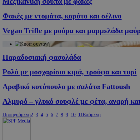
Μεξικάνικη σούπα με φακές
PHPSESSID
Φακές με ντομάτα, καρότο και σέλινο
Vegan Trifle με μούρα και μαρμελάδα μαύ
G_ENABLED_IDPS
Παραδοσιακή φασολάδα
takeOverCookie
Ρολό με μοσχαρίσιο κιμά, τρούφα και τυρί
Αραβικό κοτόπουλο με σαλάτα Fattoush
ShowNewVisitor
Αλμυρό – γλυκό σουφλέ με φέτα, αναρή κα
LangCookie
Προηγούμενη
2
3
4
5
6
7
8
9
10
11
Επόμενη
PHPSESSID