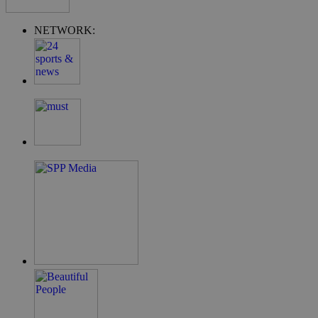
NETWORK:
takeOverCookie
__cf_bm
ShowSubLoginCo
ShowWizLogin
ShowWizLogin
ShowNewVisitor