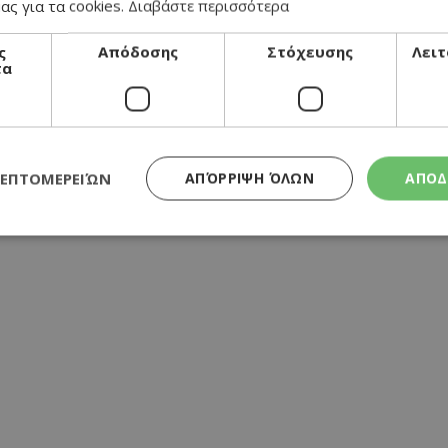
ας για τα cookies.
Διαβάστε περισσότερα
ς
Απόδοσης
Στόχευσης
Λειτ
τα
α και σαλάτα
α
ΛΕΠΤΟΜΕΡΕΙΏΝ
ΑΠΌΡΡΙΨΗ ΌΛΩΝ
ΑΠΟΔ
τες και ελιές
Απολύτως απαραίτητα
Απόδοσης
Στόχευσης
Λειτουργικότητα
τητα cookies επιτρέπουν βασικές λειτουργίες του ιστότοπου, όπως τη σύνδεση χρή
σμού. Ο ιστότοπος δεν μπορεί να χρησιμοποιηθεί σωστά χωρίς τα απολύτως απαραί
Προμηθευτής
/
Λήξη
Περιγραφή
Πεδίο
συνεδρία
Χρησιμοποιήθηκε για σύνδεση στο
Google LLC
.cyprusen.wiz-
guide.com