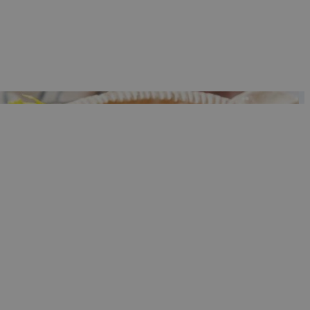
ρμογές που
ιται για ένα
 χρησιμοποιείται
όδου λειτουργίας
ος αριθμός που
ίο μπορεί να είναι
λλά ένα καλό
 κατάστασης
σελίδων.
 Google
ing δηλαδή να
α στον χρήστη
όπως είναι το take
sh down banners.
ing δηλαδή να
α στον χρήστη
όπως είναι το take
sh down banners.
ει την επιλεγμένη
ρμογές που
ιται για ένα
 χρησιμοποιείται
όδου λειτουργίας