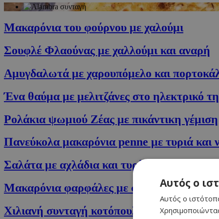
Μακαρόνια του φούρνου με χαλούμι
Σουφλέ Φλαούνας με χαλλούμι και αναρή
Αμυγδαλωτά με χαρουπόμελο και πορτοκάλ
Ένα θαύμα με μελιτζάνες στο ηλεκτρικ
Ρολάκια ψωμιού Ζέας με πικάντικη γέμιση
Πανεύκολα μακαρόνια penne με τυριά και 
Σαλάτα με αχλάδια και τυρί Stilton
Αυτός ο ισ
Μακαρόνια φαρφάλες με σούπερ πράσινη 
Αυτός ο ιστότοπο
Χιλιανή συνταγή κοτόπουλου με γέμιση τυ
Χρησιμοποιώντας