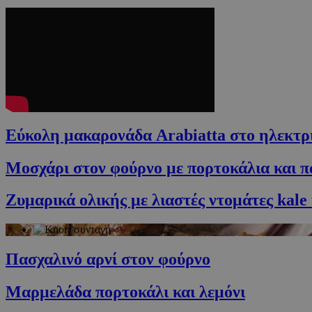
Εύκολη μακαρονάδα Arabiatta στο ηλεκ
Μοσχάρι στον φούρνο με πορτοκάλια και π
Ζυμαρικά ολικής με λιαστές ντομάτες kale
Πασχαλινό αρνί στον φούρνο
Μαρμελάδα πορτοκάλι και λεμόνι