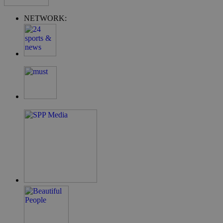
NETWORK:
G_ENABLED_IDPS
συνεδρία
Google LLC
.cyprus.wiz-
guide.com
takeOverCookie
cyprus.wiz-
1 μέρα
guide.com
ShowNewVisitorPopup
cyprus.wiz-
10 χρόνια
guide.com