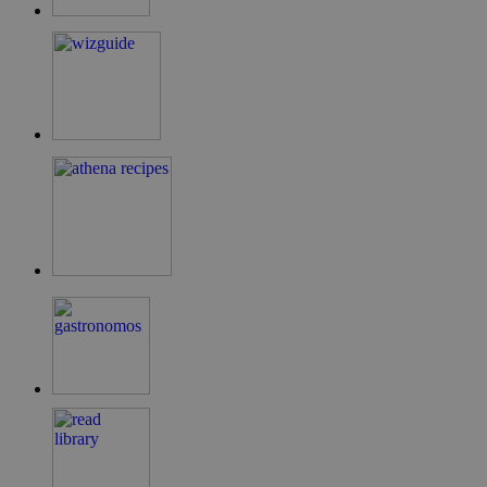
LangCookie
cyprusen.wiz-
1 εβδομάδα 3
guide.com
μέρες
PHPSESSID
συνεδρία
PHP.net
cyprusen.wiz-
guide.com