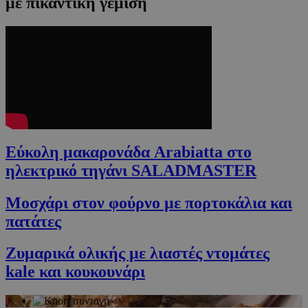
με πικάντικη γέμιση
Εύκολη μακαρονάδα Arabiatta στο
ηλεκτρικό τηγάνι SALADMASTER
Μοσχάρι στον φούρνο με πορτοκάλια και
πατάτες
Ζυμαρικά ολικής με λιαστές ντομάτες
kale και κουκουνάρι