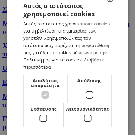
Αυτός ο ιστότοπος
Σαλάτα με αχλάδια και τυρί Stilton
χρησιμοποιεί cookies
GREEK
Μακαρόνια φαρφάλες με σούπερ πράσινη
Αυτός ο ιστότοπος χρησιμοποιεί cookies
ENGLISH
για τη βελτίωση της εμπειρίας των
σάλτσα
χρηστών. Χρησιμοποιώντας τον
Χιλιανή συνταγή κοτόπουλου με γέμιση
ιστότοπό μας, παρέχετε τη συγκατάθεσή
σας για όλα τα cookies σύμφωνα με την
τυριών σε σάλτσα
Πολιτική μας για τα cookies.
Διαβάστε
περισσότερα
Upside down Cake με εποχιακά φρούτα
Απολύτως
Απόδοσης
Ελληνικό Στιφάδο
απαραίτητα
Μαριναρισμένο σουβλάκι κοτόπουλο με
πίτα και σαλάτα
Στόχευσης
Λειτουργικότητας
Γεμιστό κοτόπουλο σε σάλτσα με
μανιτάρια