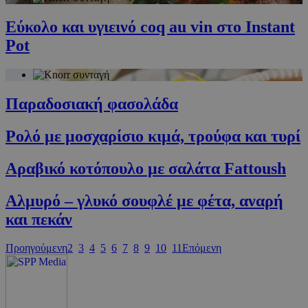
PHPSESSID
συνεδρία
PHP.net
Εύκολο και υγιεινό coq au vin στο Instant
cyprus.wiz-
guide.com
Pot
Παραδοσιακή φασολάδα
Ρολό με μοσχαρίσιο κιμά, τρούφα και τυρί
Αραβικό κοτόπουλο με σαλάτα Fattoush
Google Privacy Policy
Αλμυρό – γλυκό σουφλέ με φέτα, αναρή
και πεκάν
Προηγούμενη
2
3
4
5
6
7
8
9
10
11
Επόμενη