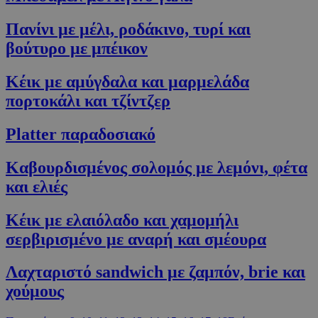
G_ENABLED_IDPS
συνεδρία
Google LLC
.cyprusen.wiz-
Πανίνι με μέλι, ροδάκινο, τυρί και
guide.com
βούτυρο με μπέικον
PHPSESSID
συνεδρία
PHP.net
cyprus.wiz-
guide.com
Κέικ με αμύγδαλα και μαρμελάδα
πορτοκάλι και τζίντζερ
Platter παραδοσιακό
Καβουρδισμένος σολομός με λεμόνι, φέτα
και ελιές
Κέικ με ελαιόλαδο και χαμομήλι
Google Privacy Policy
σερβιρισμένο με αναρή και σμέουρα
Λαχταριστό sandwich με ζαμπόν, brie και
χούμους