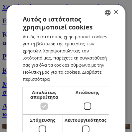
Σοκολατάκια με φοινίκια και χαλεπιανά
×
Αυτός ο ιστότοπος
Εύκολα μπισκότα μαρμελάδας
χρησιμοποιεί cookies
GREEK
Κουραμπιέδες με καβουρδισμένα
Αυτός ο ιστότοπος χρησιμοποιεί cookies
ENGLISH
αμύγδαλα
για τη βελτίωση της εμπειρίας των
χρηστών. Χρησιμοποιώντας τον
Ρολάκια ΒΒQ πίτσας με τυρί
ιστότοπό μας, παρέχετε τη συγκατάθεσή
σας για όλα τα cookies σύμφωνα με την
Κουραμπιέδες με λεμόνι και χαλεπιανά
Πολιτική μας για τα cookies.
Διαβάστε
περισσότερα
Μπουκιές σοκολάτα με μπισκότο και
σταφίδες
Απολύτως
Απόδοσης
απαραίτητα
Λευκή πίτσα με μανιτάρια και
καραμελωμένα κρεμμύδια
Στόχευσης
Λειτουργικότητας