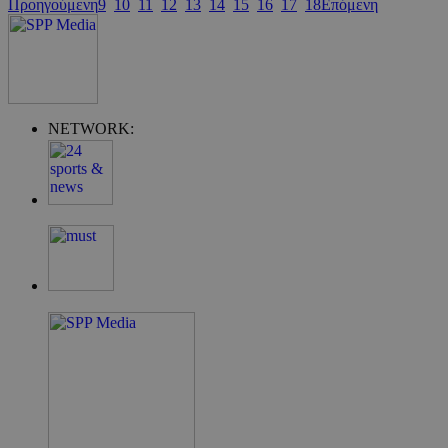
Προηγούμενη
9
10
11
12
13
14
15
16
17
18
Επόμενη
G_ENABLED_IDPS
συνεδρία
Google LLC
NETWORK:
.cyprus.wiz-
guide.com
takeOverCookie
cyprus.wiz-
1 μέρα
guide.com
ShowNewVisitorPopup
cyprus.wiz-
10 χρόνια
guide.com