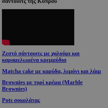
σάντουιτς της Κύπρου
Ζεστό σάντουιτς με χαλούμι και
καραμελωμένα κρεμμύδια
Matcha cake με καρύδα, λεμόνι και λάιμ
Brownies με τυρί κρέμα (Marble
Brownies)
Pots σοκολάτας