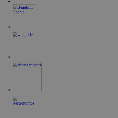
LangCookie
cyprusen.wiz-
1 εβδομάδα 3
guide.com
μέρες
PHPSESSID
συνεδρία
PHP.net
cyprusen.wiz-
guide.com