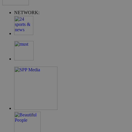
NETWORK:
takeOverCookie
__cf_bm
ShowSubLoginCo
ShowWizLogin
ShowWizLogin
ShowNewVisitor