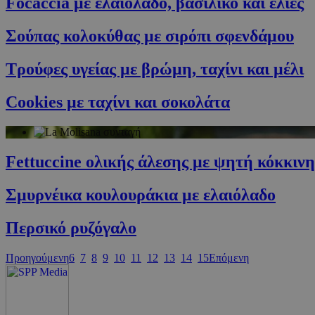
Focaccia με ελαιόλαδο, βασιλικό και ελιές
PHPSESSID
Σούπας κολοκύθας με σιρόπι σφενδάμου
Τρούφες υγείας με βρώμη, ταχίνι και μέλι
Cookies με ταχίνι και σοκολάτα
G_ENABLED_IDPS
takeOverCookie
Fettuccine ολικής άλεσης με ψητή κόκκινη
Σμυρνέικα κουλουράκια με ελαιόλαδο
ShowNewVisitor
Περσικό ρυζόγαλο
LangCookie
Προηγούμενη
6
7
8
9
10
11
12
13
14
15
Επόμενη
PHPSESSID