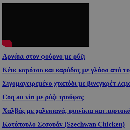
Αρνάκι στον φούρνο με ρύζι
Κέικ καρότου και καρύδας με γλάσο από τυ
Σιγομαγειρεμένο χταπόδι με βινεγκρέτ λεμο
Coq au vin με ρύζι τρούφας
Χαλβάς με χαλεπιανά, φοινίκια και πορτοκ
Κοτόπουλο Σεσουάν (Szechwan Chicken)