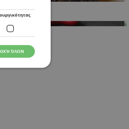
ουργικότητας
ΟΧΉ ΌΛΩΝ
ς
στη και τη
τητα cookies.
 Google