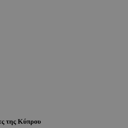
τς της Κύπρου