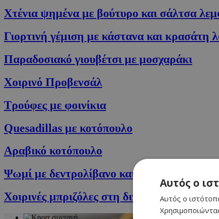
Χτένια ψημένα με βούτυρο και σάλτσα λεμ
Γιορτινή γέμιση με κάστανα και κρασάτη λ
Παραδοσιακό γιουβέτσι με μοσχαράκι
Χοιρινό Προβενσάλ
Τρούφες με φοινίκια
Quesadillas με κοτόπουλο
Αραβικό κοτόπουλο
Ψωμί με δεντρολίβανο και ελιές
Αυτός ο ισ
Χοιρινές μπριζόλες στη διπλή γκριλιέρα
Αυτός ο ιστότοπο
Χρησιμοποιώντας