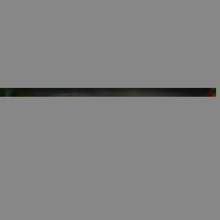
ρμογές που
ιται για ένα
 χρησιμοποιείται
όδου λειτουργίας
ος αριθμός που
ίο μπορεί να είναι
λλά ένα καλό
 κατάστασης
σελίδων.
 Google
ing δηλαδή να
α στον χρήστη
όπως είναι το take
sh down banners.
ing δηλαδή να
α στον χρήστη
όπως είναι το take
sh down banners.
ει την επιλεγμένη
ρμογές που
ιται για ένα
 χρησιμοποιείται
όδου λειτουργίας