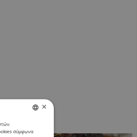
×
στών.
GREEK
cookies σύμφωνα
ENGLISH