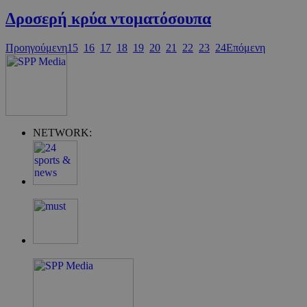
Δροσερή κρύα ντοματόσουπα
PHPSESSID
Προηγούμενη
15
16
17
18
19
20
21
22
23
24
Επόμενη
takeOverCookie
NETWORK:
__cf_bm
ShowSubLoginCo
ShowWizLogin