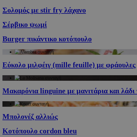
Σολομός με stir fry λάχανο
G_ENABLED_IDPS
Σέρβικο ψωμί
PHPSESSID
Βurger πικάντικο κοτόπουλο
Εύκολο μιλφέιγ (mille feuille) με φράουλες
G_ENABLED_IDPS
takeOverCookie
Μακαρόνια linguine με μανιτάρια και λάδι
ShowNewVisitor
Μπολονέζ αλλιώς
Κοτόπουλο cordon bleu
LangCookie