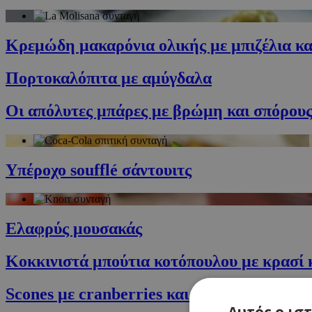
Κρεμώδη μακαρόνια ολικής με μπιζέλια κα
Πορτοκαλόπιτα με αμύγδαλα
Οι απόλυτες μπάρες με βρώμη και σπόρους
Υπέροχο soufflé σάντουιτς
Ελαφρύς μουσακάς
Κοκκινιστά μπούτια κοτόπουλου με κρασί 
Scones με cranberries και καρύδια