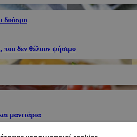
ι δυόσμο
, που δεν θέλουν ψήσιμο
και μανιτάρια