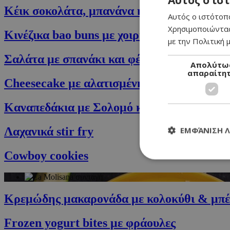
Αυτός ο ισ
Κέικ σοκολάτα, μπανάνα και αλατισμένη 
Αυτός ο ιστότοπο
Χρησιμοποιώντας
Κινέζικα bao buns με χοιρινό
με την Πολιτική μ
Σαλάτα με σπανάκι και φέτα
Απολύτω
απαραίτη
Cheesecake με αλατισμένη καραμέλα (sal
Καναπεδάκια με Σολομό και Γαρίδες
Λαχανικά stir fry
ΕΜΦΆΝΙΣΗ 
Cowboy cookies
Κρεμώδης μακαρονάδα με κολοκύθι & μπέ
Τα απολύτως απαραί
διαχείριση λογαρια
Frozen yogurt bites με φράουλες
Ονοματεπώνυμο