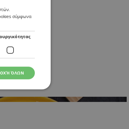
στών.
GREEK
cookies σύμφωνα
ENGLISH
ουργικότητας
ΟΧΉ ΌΛΩΝ
ς
στη και τη
τητα cookies.