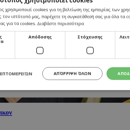
τότοπος χρησιμοποιεί cookies
καραμέλα
ς χρησιμοποιεί cookies για τη βελτίωση της εμπειρίας των χρη
 τον ιστότοπό μας, παρέχετε τη συγκατάθεσή σας για όλα τα 
ας για τα cookies.
Διαβάστε περισσότερα
ς
Απόδοσης
Στόχευσης
Λειτ
τα
ted caramel) & καραμελωμένα φουντούκια
ΛΕΠΤΟΜΕΡΕΙΏΝ
ΑΠΌΡΡΙΨΗ ΌΛΩΝ
ΑΠΟΔ
Απολύτως απαραίτητα
Απόδοσης
Στόχευσης
Λειτουργικότητα
ικον
τητα cookies επιτρέπουν βασικές λειτουργίες του ιστότοπου, όπως τη σύνδεση χρή
σμού. Ο ιστότοπος δεν μπορεί να χρησιμοποιηθεί σωστά χωρίς τα απολύτως απαραί
Προμηθευτής
/
Λήξη
Περιγραφή