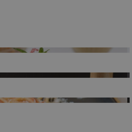
 Google
ρμογές που
ιται για ένα
 χρησιμοποιείται
όδου λειτουργίας
ος αριθμός που
ίο μπορεί να είναι
λλά ένα καλό
 κατάστασης
σελίδων.
 Google
ing δηλαδή να
α στον χρήστη
όπως είναι το take
sh down banners.
ing δηλαδή να
α στον χρήστη
όπως είναι το take
sh down banners.
ει την επιλεγμένη