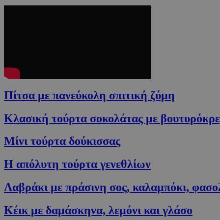
Πίτσα με πανεύκολη σπιτική ζύμη
Κλασική τούρτα σοκολάτας με βουτυρόκρε
Μίνι τούρτα δούκισσας
Η απόλυτη τούρτα γενεθλίων
Λαβράκι με πράσινη σος, καλαμπόκι, φασο
Κέικ με δαμάσκηνα, λεμόνι και γλάσο