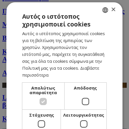
×
Πανίνι με ζαμπόν, τυριά και λάδι τρούφας
Αυτός ο ιστότοπος
χρησιμοποιεί cookies
Μπακλαβάς με χαλούμι
GREEK
Αυτός ο ιστότοπος χρησιμοποιεί cookies
ENGLISH
Biscotti με λεμόνι και καρύδια
για τη βελτίωση της εμπειρίας των
χρηστών. Χρησιμοποιώντας τον
Κιμάς με σάλτσα (το Sloppy Joes της
ιστότοπό μας, παρέχετε τη συγκατάθεσή
Αθηνάς)
σας για όλα τα cookies σύμφωνα με την
Πολιτική μας για τα cookies.
Διαβάστε
Αβγά με streaky bacon & pancakes
περισσότερα
Απολύτως
Απόδοσης
απαραίτητα
Linguine με σος ντομάτα, ούζο και
βασιλικό
Στόχευσης
Λειτουργικότητας
Κέικ με μέλι, αμύγδαλα και κεράσια