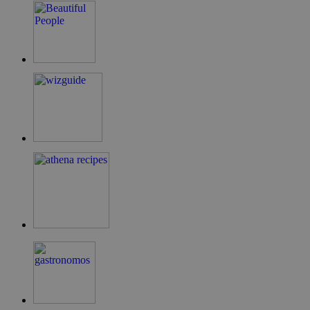
LangCookie
cyprusen.wiz-
1 εβδομάδα 3
guide.com
μέρες
PHPSESSID
συνεδρία
PHP.net
cyprusen.wiz-
guide.com