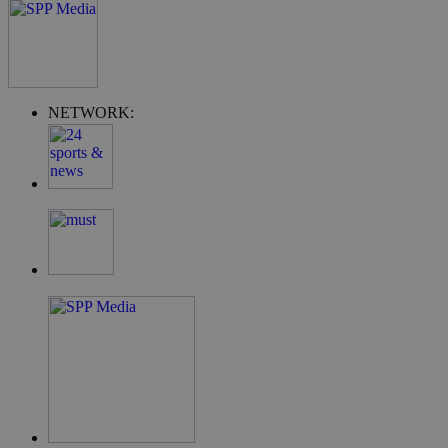
G_ENABLED_IDPS
συνεδρία
Google LLC
NETWORK:
.cyprus.wiz-
guide.com
takeOverCookie
cyprus.wiz-
1 μέρα
guide.com
ShowNewVisitorPopup
cyprus.wiz-
10 χρόνια
guide.com