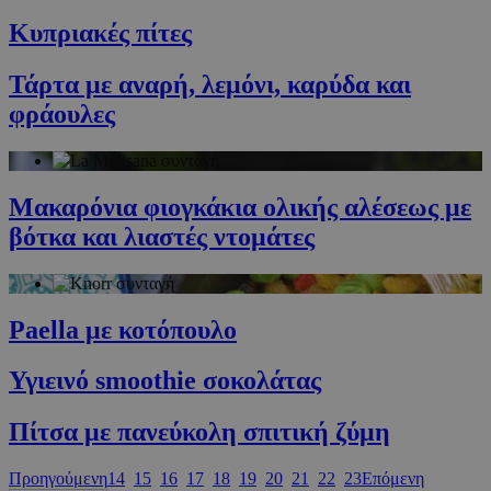
G_ENABLED_IDPS
συνεδρία
Google LLC
.cyprusen.wiz-
Κυπριακές πίτες
guide.com
PHPSESSID
συνεδρία
PHP.net
Τάρτα με αναρή, λεμόνι, καρύδα και
cyprus.wiz-
guide.com
φράουλες
Μακαρόνια φιογκάκια ολικής αλέσεως με
βότκα και λιαστές ντομάτες
Paella με κοτόπουλο
Google Privacy Policy
Υγιεινό smoothie σοκολάτας
Πίτσα με πανεύκολη σπιτική ζύμη
Προηγούμενη
14
15
16
17
18
19
20
21
22
23
Επόμενη