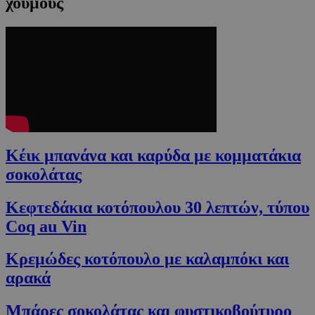
χούμους
Κέικ μπανάνα και καρύδα με κομματάκια
σοκολάτας
Κεφτεδάκια κοτόπουλου 30 λεπτών, τύπου
Coq au Vin
Κρεμώδες κοτόπουλο με καλαμπόκι και
αρακά
Μπάρες σοκολάτας και φυστικοβούτυρο