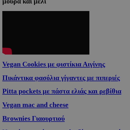
μούρα και μέλι
Vegan Cookies με φιστίκια Αιγίνης
Πικάντικα φασόλια γίγαντες με πιπεριές
Pitta pockets με πάστα ελιάς και ρεβίθια
Vegan mac and cheese
Brownies Γιαουρτιού