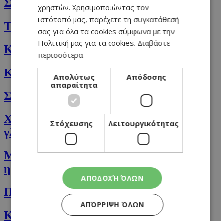
Σουπιές με σπανάκι
χρηστών. Χρησιμοποιώντας τον
ιστότοπό μας, παρέχετε τη συγκατάθεσή
Ταχινόπιτες
σας για όλα τα cookies σύμφωνα με την
Πολιτική μας για τα cookies.
Διαβάστε
Κέικ Ταχινόπιτας
περισσότερα
Κρεμώδεις φακές με κάρυ και σπανάκι
Απολύτως
Απόδοσης
απαραίτητα
Σαλάτα ζυμαρικών με κολοκυθάκια
Χοιρινά κότσια, σιγομαγειρεμένα με
Στόχευσης
Λειτουργικότητας
γλυκοπατάτες
Μεσογειακό Κριθαρότο με γαρίδες στο
ηλεκτρικό τηγάνι SALADMASTER
ΑΠΟΔΟΧΉ ΌΛΩΝ
Πουρέκια με αναρή
ΑΠΌΡΡΙΨΗ ΌΛΩΝ
Κουκιά γιαχνί µε µάραθο