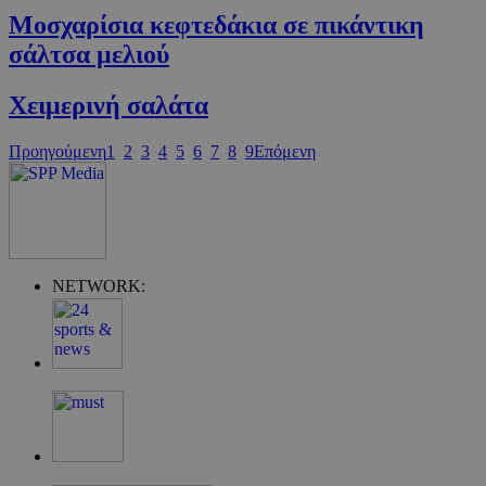
Μοσχαρίσια κεφτεδάκια σε πικάντικη
σάλτσα μελιού
Χειμερινή σαλάτα
Προηγούμενη
1
2
3
4
5
6
7
8
9
Επόμενη
Google Privacy Policy
NETWORK:
G_ENABLED_IDPS
συνεδρία
Google LLC
.cyprus.wiz-
guide.com