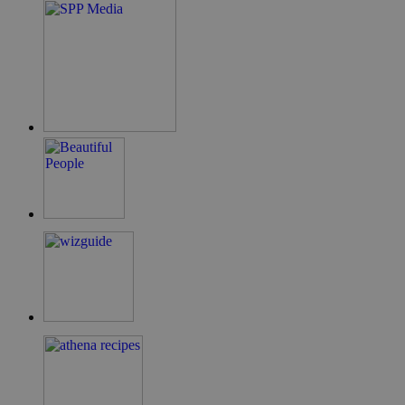
takeOverCookie
cyprus.wiz-
1 μέρα
guide.com
ShowNewVisitorPopup
cyprus.wiz-
10 χρόνια
guide.com