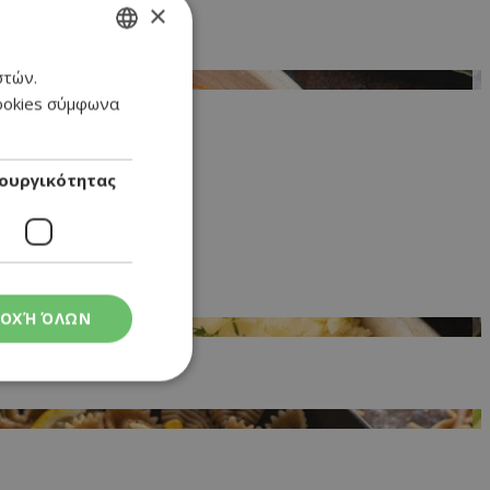
×
στών.
GREEK
cookies σύμφωνα
ENGLISH
ουργικότητας
ΟΧΉ ΌΛΩΝ
ς
στη και τη
τητα cookies.