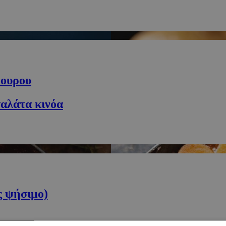
μουρου
σαλάτα κινόα
ς ψήσιμο)