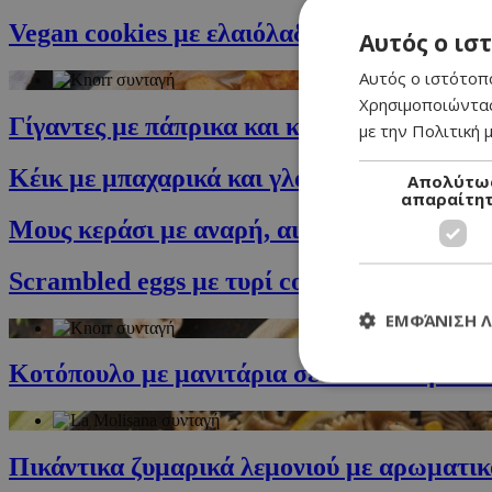
Vegan cookies με ελαιόλαδο, σοκολάτα και
Αυτός ο ισ
Αυτός ο ιστότοπο
Χρησιμοποιώντας
Γίγαντες με πάπρικα και καλαμπόκι
με την Πολιτική μ
Κέικ με μπαχαρικά και γλάσο πορτοκαλιού
Απολύτω
απαραίτη
Μους κεράσι με αναρή, αιγινό γάλα και κα
Scrambled eggs με τυρί cottage
ΕΜΦΆΝΙΣΗ 
Κοτόπουλο με μανιτάρια σε σάλτσα κρασιο
Πικάντικα ζυμαρικά λεμονιού με αρωματι
Τα απολύτως απαραί
διαχείριση λογαρια