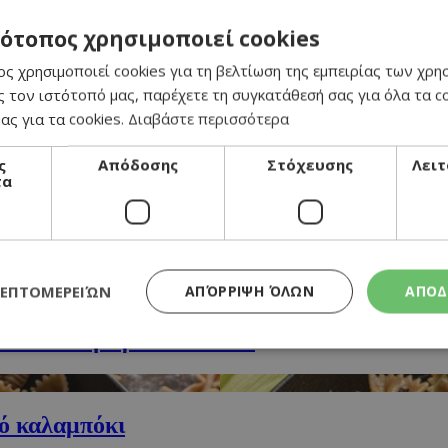
 καρύδια
τότοπος χρησιμοποιεί cookies
ς χρησιμοποιεί cookies για τη βελτίωση της εμπειρίας των χρη
 τον ιστότοπό μας, παρέχετε τη συγκατάθεσή σας για όλα τα 
ας για τα cookies.
Διαβάστε περισσότερα
ς
Απόδοσης
Στόχευσης
Λειτ
τα
ρύδα
ΛΕΠΤΟΜΕΡΕΙΏΝ
ΑΠΌΡΡΙΨΗ ΌΛΩΝ
ΑΠΟΔ
ύ και πουρέ με ελαιόλαδο
Απολύτως απαραίτητα
Απόδοσης
Στόχευσης
Λειτουργικότητα
κό καλαμπόκι
τητα cookies επιτρέπουν βασικές λειτουργίες του ιστότοπου, όπως τη σύνδεση χρή
σμού. Ο ιστότοπος δεν μπορεί να χρησιμοποιηθεί σωστά χωρίς τα απολύτως απαραί