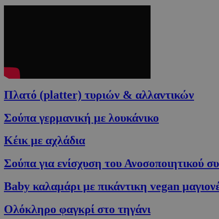
Πλατό (platter) τυριών & αλλαντικών
Σούπα γερμανική με λουκάνικο
Κέικ με αχλάδια
Σούπα για ενίσχυση του Ανοσοποιητικού σ
Baby καλαμάρι με πικάντικη vegan μαγιον
Ολόκληρο φαγκρί στο τηγάνι