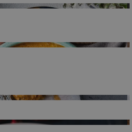
 Google
ρμογές που
ιται για ένα
 χρησιμοποιείται
όδου λειτουργίας
ος αριθμός που
ίο μπορεί να είναι
λλά ένα καλό
 κατάστασης
σελίδων.
 Google
ing δηλαδή να
α στον χρήστη
όπως είναι το take
sh down banners.
ing δηλαδή να
α στον χρήστη
όπως είναι το take
sh down banners.