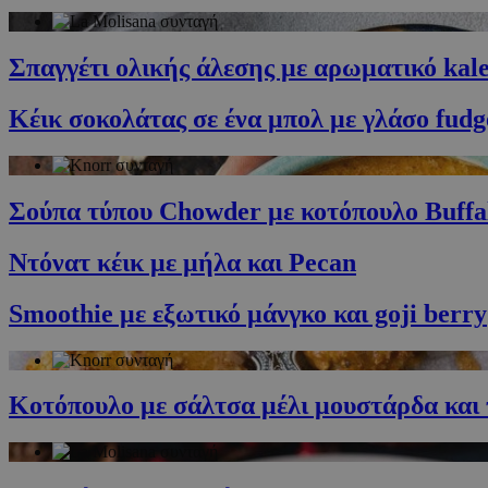
Ονοματεπώνυμο
Σπαγγέτι ολικής άλεσης με αρωματικό kale,
G_ENABLED_IDPS
Κέικ σοκολάτας σε ένα μπολ με γλάσο fud
PHPSESSID
Σούπα τύπου Chowder με κοτόπουλο Buffa
Ντόνατ κέικ με μήλα και Pecan
G_ENABLED_IDPS
Smoothie με εξωτικό μάνγκο και goji berry
takeOverCookie
Κοτόπουλο με σάλτσα μέλι μουστάρδα και
ShowNewVisitor