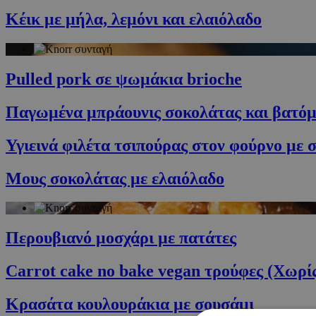
Κέικ με μήλα, λεμόνι και ελαιόλαδο
Pulled pork σε ψωμάκια brioche
Παγωμένα μπράουνις σοκολάτας και βατό
Υγιεινά φιλέτα τσιπούρας στον φούρνο με 
Μους σοκολάτας με ελαιόλαδο
Περουβιανό μοσχάρι με πατάτες
Carrot cake no bake vegan τρούφες (Χωρί
Κρασάτα κουλουράκια με σουσάμι