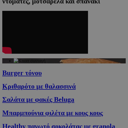
ντομάτες, μοτσαρέλα και σπανάκι
Burger τόνου
Κριθαρότο με θαλασσινά
Σαλάτα με φακές Beluga
Μπαρμπούνια φιλέτα με κους κους
Healthy παγωτό σοκολάτας με granola