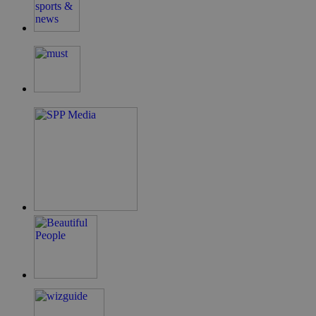
G_ENABLED_IDPS
συνεδρία
Google LLC
.cyprus.wiz-
guide.com
takeOverCookie
cyprus.wiz-
1 μέρα
guide.com
ShowNewVisitorPopup
cyprus.wiz-
10 χρόνια
guide.com