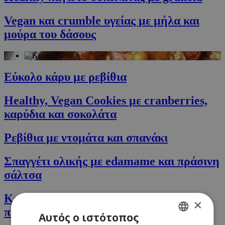
Vegan και crumble υγείας με μήλα και
μούρα του δάσους
Εύκολο κάρυ με ρεβίθια
Healthy, Vegan Cookies με cranberries,
καρύδια και σοκολάτα
Ρεβίθια με ντομάτα και σπανάκι
Σπαγγέτι ολικής με edamame και πράσινη
σάλτσα
Κοτόπουλο στήθος με κρεμώδη σάλτσα
×
πιπεριού
Αυτός ο ιστότοπος