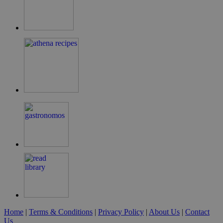
LangCookie
cyprusen.wiz-
1 εβδομάδα 3
guide.com
μέρες
PHPSESSID
συνεδρία
PHP.net
cyprusen.wiz-
guide.com
Home
|
Terms & Conditions
|
Privacy Policy
|
About Us
|
Contact
Us