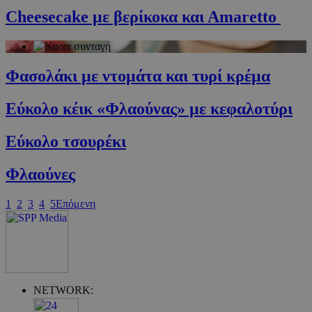
cyprus.wiz-
Cheesecake με βερίκοκα και Αmaretto
guide.com
Φασολάκι με ντομάτα και τυρί κρέμα
Εύκολο κέικ «Φλαούνας» με κεφαλοτύρι
Εύκολο τσουρέκι
Φλαούνες
Google Privacy Policy
1
2
3
4
5
Επόμενη
NETWORK: