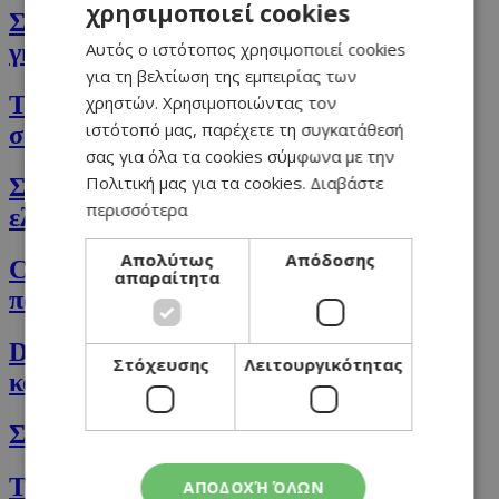
χρησιμοποιεί cookies
GREEK
Σπαγγέτι με σάλτσα αβοκάντο και τυρί
Αυτός ο ιστότοπος χρησιμοποιεί cookies
γκούντα
ENGLISH
για τη βελτίωση της εμπειρίας των
Tartare τόνου με harissa, αβοκάντο και
χρηστών. Χρησιμοποιώντας τον
ιστότοπό μας, παρέχετε τη συγκατάθεσή
σάλτσα ponzu
σας για όλα τα cookies σύμφωνα με την
Πολιτική μας για τα cookies.
Διαβάστε
Σαλάτα με κολοκύθια, σπανάκι, τυρί σος,
περισσότερα
ελαιόλαδο και καρύδι
Απολύτως
Απόδοσης
Cookies μαύρης σοκολάτας &
απαραίτητα
πορτοκαλιού
Detox smoothie με πορτοκάλι και
Στόχευσης
Λειτουργικότητας
κουρκουμά
Σαλάτα με κοτόπουλο και βαλσάμικο
Tραγανιστό Ψητό κοτόπουλο με σάλτσα
ΑΠΟΔΟΧΉ ΌΛΩΝ